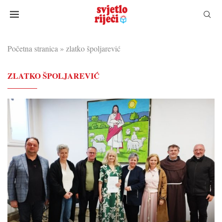
Početna stranica
»
zlatko špoljarević
ZLATKO ŠPOLJAREVIĆ