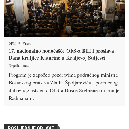
OFM
Vijesti
17. nacionalno hodočašće OFS-a BiH i proslava
Dana kraljice Katarine u Kraljevoj Sutjesci
Svjetlo riječi
Program je započeo pozdravima područnog ministra
Bosanskog bratstva Zlatka Špoljarevića, područnog
duhovnog asistenta OFS-a Bosne Srebrene fra Franje
Radmana i …
POSLJEDNJE OBJAVE