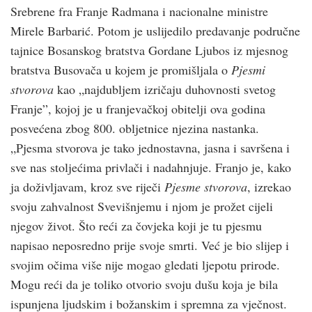
Srebrene fra Franje Radmana i nacionalne ministre
Mirele Barbarić. Potom je uslijedilo predavanje područne
tajnice Bosanskog bratstva Gordane Ljubos iz mjesnog
bratstva Busovača u kojem je promišljala o
Pjesmi
stvorova
kao „najdubljem izričaju duhovnosti svetog
Franje”, kojoj je u franjevačkoj obitelji ova godina
posvećena zbog 800. obljetnice njezina nastanka.
„Pjesma stvorova je tako jednostavna, jasna i savršena i
sve nas stoljećima privlači i nadahnjuje. Franjo je, kako
ja doživljavam, kroz sve riječi
Pjesme stvorova
, izrekao
svoju zahvalnost Svevišnjemu i njom je prožet cijeli
njegov život. Što reći za čovjeka koji je tu pjesmu
napisao neposredno prije svoje smrti. Već je bio slijep i
svojim očima više nije mogao gledati ljepotu prirode.
Mogu reći da je toliko otvorio svoju dušu koja je bila
ispunjena ljudskim i božanskim i spremna za vječnost.