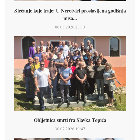
Sjećanje koje traje: U Neretvici proslavljena godišnja
misa...
06.08.2026 23:13
Obljetnica smrti fra Slavka Topića
30.07.2026 19:47