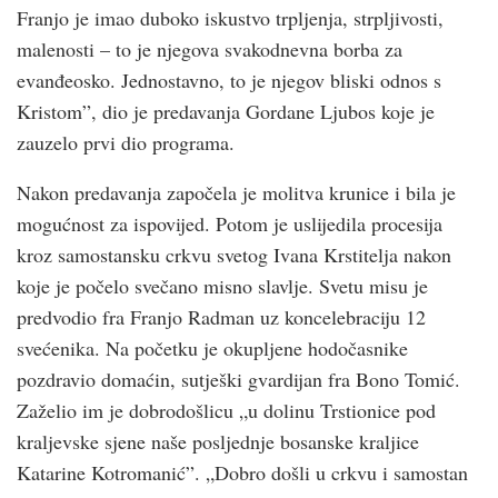
Franjo je imao duboko iskustvo trpljenja, strpljivosti,
malenosti – to je njegova svakodnevna borba za
evanđeosko. Jednostavno, to je njegov bliski odnos s
Kristom”, dio je predavanja Gordane Ljubos koje je
zauzelo prvi dio programa.
Nakon predavanja započela je molitva krunice i bila je
mogućnost za ispovijed. Potom je uslijedila procesija
kroz samostansku crkvu svetog Ivana Krstitelja nakon
koje je počelo svečano misno slavlje. Svetu misu je
predvodio fra Franjo Radman uz koncelebraciju 12
svećenika. Na početku je okupljene hodočasnike
pozdravio domaćin, sutješki gvardijan fra Bono Tomić.
Zaželio im je dobrodošlicu „u dolinu Trstionice pod
kraljevske sjene naše posljednje bosanske kraljice
Katarine Kotromanić”. „Dobro došli u crkvu i samostan