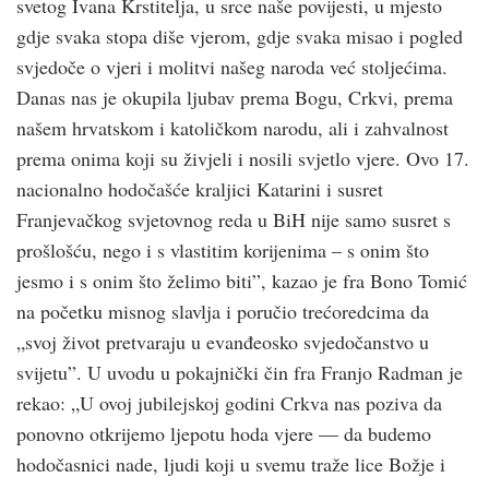
svetog Ivana Krstitelja, u srce naše povijesti, u mjesto
gdje svaka stopa diše vjerom, gdje svaka misao i pogled
svjedoče o vjeri i molitvi našeg naroda već stoljećima.
Danas nas je okupila ljubav prema Bogu, Crkvi, prema
našem hrvatskom i katoličkom narodu, ali i zahvalnost
prema onima koji su živjeli i nosili svjetlo vjere. Ovo 17.
nacionalno hodočašće kraljici Katarini i susret
Franjevačkog svjetovnog reda u BiH nije samo susret s
prošlošću, nego i s vlastitim korijenima – s onim što
jesmo i s onim što želimo biti”, kazao je fra Bono Tomić
na početku misnog slavlja i poručio trećoredcima da
„svoj život pretvaraju u evanđeosko svjedočanstvo u
svijetu”. U uvodu u pokajnički čin fra Franjo Radman je
rekao: „U ovoj jubilejskoj godini Crkva nas poziva da
ponovno otkrijemo ljepotu hoda vjere — da budemo
hodočasnici nade, ljudi koji u svemu traže lice Božje i