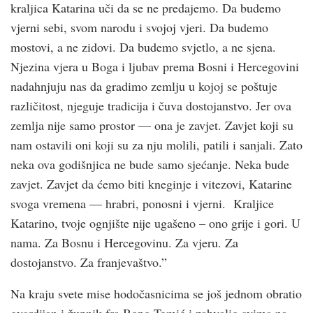
kraljica Katarina uči da se ne predajemo. Da budemo
vjerni sebi, svom narodu i svojoj vjeri. Da budemo
mostovi, a ne zidovi. Da budemo svjetlo, a ne sjena.
Njezina vjera u Boga i ljubav prema Bosni i Hercegovini
nadahnjuju nas da gradimo zemlju u kojoj se poštuje
različitost, njeguje tradicija i čuva dostojanstvo. Jer ova
zemlja nije samo prostor — ona je zavjet. Zavjet koji su
nam ostavili oni koji su za nju molili, patili i sanjali. Zato
neka ova godišnjica ne bude samo sjećanje. Neka bude
zavjet. Zavjet da ćemo biti kneginje i vitezovi, Katarine
svoga vremena — hrabri, ponosni i vjerni. Kraljice
Katarino, tvoje ognjište nije ugašeno – ono grije i gori. U
nama. Za Bosnu i Hercegovinu. Za vjeru. Za
dostojanstvo. Za franjevaštvo.”
Na kraju svete mise hodočasnicima se još jednom obratio
gvardijan i župnik fra Bono Tomić i zahvalio svima na