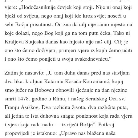
vjere: „Hodočasniknije čovjek koji stoji. Nije ni onaj koji
bježi od svijeta, nego onaj koji ide kroz svijet noseći u
sebi Božju prisutnost. On zna da cilj nije samo mjesto na
koje dolazi, nego Bog koji ga na tom putu čeka. Tako ni
Kraljeva Sutjeska danas kao mjesto nije naš cilj. Cilj je
ono što ćemo doživjeti, primjeri vjere iz kojih ćemo učiti
i ono što ćemo ponijeti u svoju svakodnevnicu.”
Zatim je nastavio: „U tom duhu danas pred nas stavljam
dva lika: kraljicu Katarinu Kosača-Kotromanić, kojoj
smo jučer na Bobovcu obnovili sjećanje na dan njezine
smrti 1478. godine u Rimu, i našeg Serafskog Oca sv.
Franju Asiškog. Dva različita života, dva različita puta,
ali jedna te ista duhovna snaga: poniznost koja rađa vjeru
i vjera koja rađa nadu — iz riječi Božje”. Potkraj
propovijedi je istaknuo: „Upravo nas blažena naša