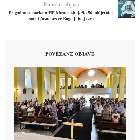
Naredna objava
Prigodnom markom HP Mostar obilježio 50. obljetnicu
smrti časne sestre Bogoljube Jazvo
POVEZANE OBJAVE