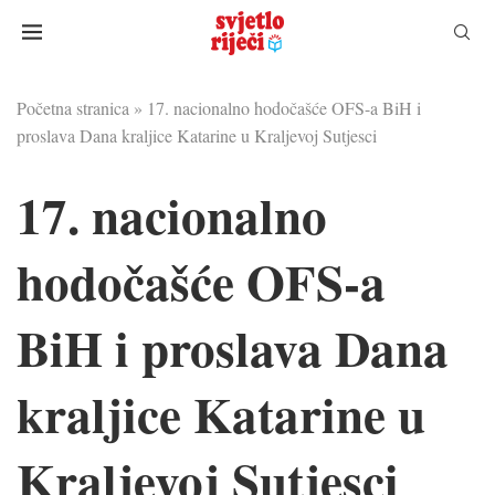
Početna stranica
»
17. nacionalno hodočašće OFS-a BiH i
proslava Dana kraljice Katarine u Kraljevoj Sutjesci
17. nacionalno
hodočašće OFS-a
BiH i proslava Dana
kraljice Katarine u
Kraljevoj Sutjesci