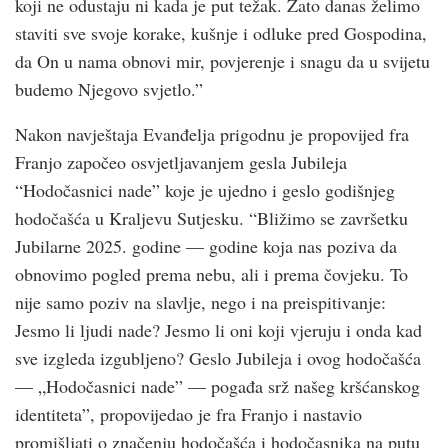
koji ne odustaju ni kada je put težak. Zato danas želimo
staviti sve svoje korake, kušnje i odluke pred Gospodina,
da On u nama obnovi mir, povjerenje i snagu da u svijetu
budemo Njegovo svjetlo.”
Nakon navještaja Evanđelja prigodnu je propovijed fra
Franjo započeo osvjetljavanjem gesla Jubileja
“Hodočasnici nade” koje je ujedno i geslo godišnjeg
hodočašća u Kraljevu Sutjesku. “Bližimo se završetku
Jubilarne 2025. godine — godine koja nas poziva da
obnovimo pogled prema nebu, ali i prema čovjeku. To
nije samo poziv na slavlje, nego i na preispitivanje:
Jesmo li ljudi nade? Jesmo li oni koji vjeruju i onda kad
sve izgleda izgubljeno? Geslo Jubileja i ovog hodočašća
— „Hodočasnici nade” — pogađa srž našeg kršćanskog
identiteta”, propovijedao je fra Franjo i nastavio
promišljati o značenju hodočašća i hodočasnika na putu