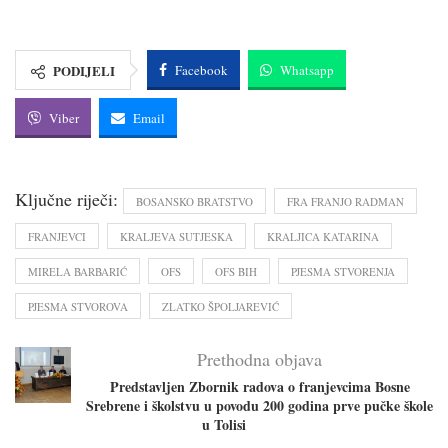
PODIJELI
Facebook
Whatsapp
Viber
Email
Ključne riječi:
BOSANSKO BRATSTVO
FRA FRANJO RADMAN
FRANJEVCI
KRALJEVA SUTJESKA
KRALJICA KATARINA
MIRELA BARBARIĆ
OFS
OFS BIH
PJESMA STVORENJA
PJESMA STVOROVA
ZLATKO ŠPOLJAREVIĆ
Prethodna objava
Predstavljen Zbornik radova o franjevcima Bosne
Srebrene i školstvu u povodu 200 godina prve pučke škole
u Tolisi