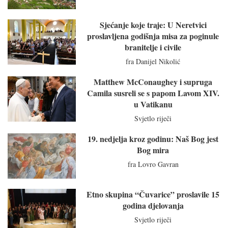
Sjećanje koje traje: U Neretvici
proslavljena godišnja misa za poginule
branitelje i civile
fra Danijel Nikolić
Matthew McConaughey i supruga
Camila susreli se s papom Lavom XIV.
u Vatikanu
Svjetlo riječi
19. nedjelja kroz godinu: Naš Bog jest
Bog mira
fra Lovro Gavran
Etno skupina “Čuvarice” proslavile 15
godina djelovanja
Svjetlo riječi