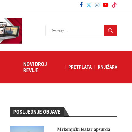
NOVI BROJ
PRETPLATA
KNJIŽARA
REVIJE
POSLJEDNJE OBJAVE
Mrkonjićki teatar apsurda