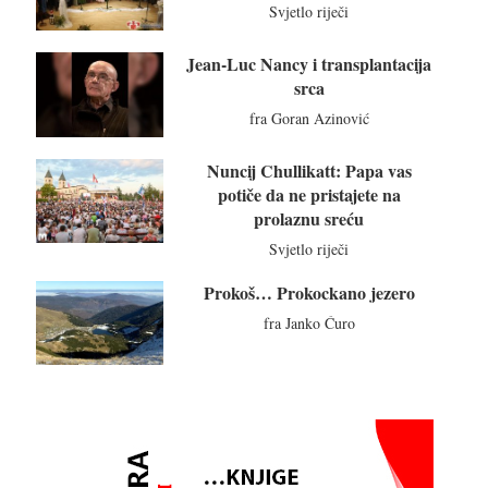
Svjetlo riječi
Jean-Luc Nancy i transplantacija
srca
fra Goran Azinović
Nuncij Chullikatt: Papa vas
potiče da ne pristajete na
prolaznu sreću
Svjetlo riječi
Prokoš… Prokockano jezero
fra Janko Ćuro