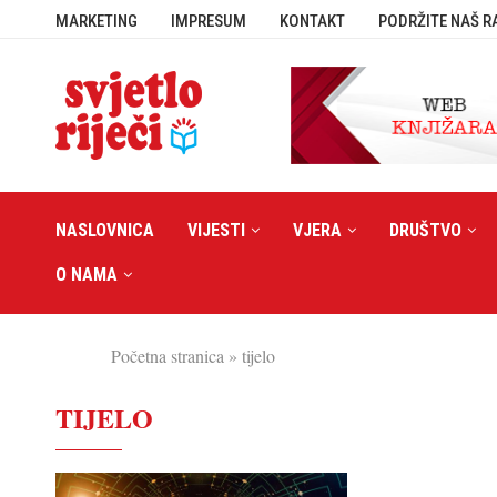
MARKETING
IMPRESUM
KONTAKT
PODRŽITE NAŠ R
NASLOVNICA
VIJESTI
VJERA
DRUŠTVO
O NAMA
Početna stranica
»
tijelo
TIJELO