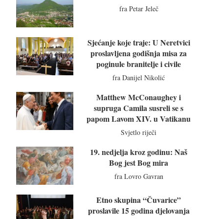
fra Petar Jeleč
Sjećanje koje traje: U Neretvici
proslavljena godišnja misa za
poginule branitelje i civile
fra Danijel Nikolić
Matthew McConaughey i
supruga Camila susreli se s
papom Lavom XIV. u Vatikanu
Svjetlo riječi
19. nedjelja kroz godinu: Naš
Bog jest Bog mira
fra Lovro Gavran
Etno skupina “Čuvarice”
proslavile 15 godina djelovanja