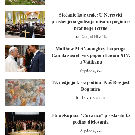
Sjećanje koje traje: U Neretvici
proslavljena godišnja misa za poginule
branitelje i civile
fra Danijel Nikolić
Matthew McConaughey i supruga
Camila susreli se s papom Lavom XIV.
u Vatikanu
Svjetlo riječi
19. nedjelja kroz godinu: Naš Bog jest
Bog mira
fra Lovro Gavran
Etno skupina “Čuvarice” proslavile 15
godina djelovanja
Svjetlo riječi