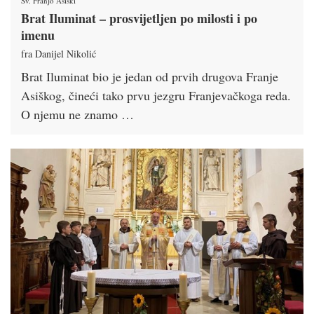
Sv. Franjo Asiški
Brat Iluminat – prosvijetljen po milosti i po
imenu
fra Danijel Nikolić
Brat Iluminat bio je jedan od prvih drugova Franje
Asiškog, čineći tako prvu jezgru Franjevačkoga reda.
O njemu ne znamo …