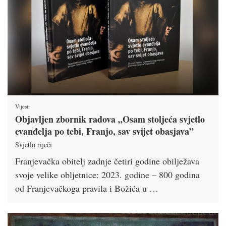
Vijesti
Objavljen zbornik radova „Osam stoljeća svjetlo
evanđelja po tebi, Franjo, sav svijet obasjava”
Svjetlo riječi
Franjevačka obitelj zadnje četiri go­dine obilježava
svoje velike obljetnice: 2023. godine – 800 godina
od Franjevačko­ga pravila i Božića u …