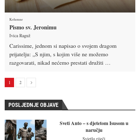
Kolumne
Pismo sv. Jeronimu
Ivica Raguž
Carissime, jednom si napisao o svojem dragom
prijatelju: „S njim, s kojim više ne možemo
razgovarati, nikad nećemo prestati družiti …
2
1
POSLJEDNJE OBJAVE
Sveti Anto – s djetetom Isusom u
naručju
Svjetlo riječi