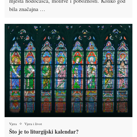
mjesta hodočašća, molitve i pobožnosti. Koliko god
bila značajna …
Vjera
Vjera i život
Što je to liturgijski kalendar?