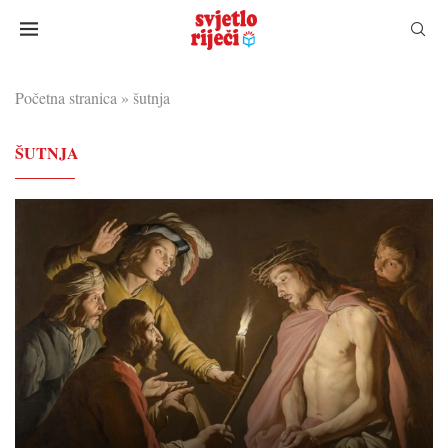
Početna stranica
»
šutnja
ŠUTNJA