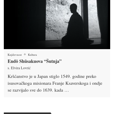
Književnost
Kultura
Endō Shūsakuova “Šutnja”
s. Elvira Lovrić
Kršćanstvo je u Japan stiglo 1549. godine preko
isusovačkoga misionara Franje Ksaverskoga i ondje
se razvijalo sve do 1639. kada …