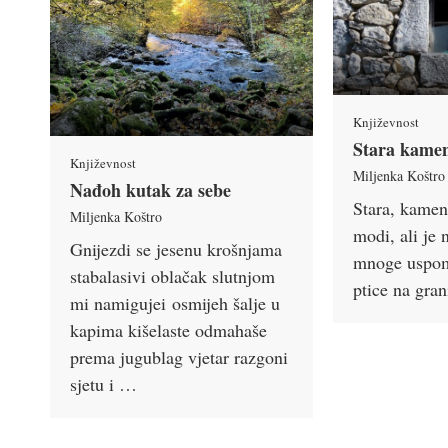
Književnost
Stara kame
Književnost
Miljenka Koštro
Nađoh kutak za sebe
Stara, kamen
Miljenka Koštro
modi, ali je 
Gnijezdi se jesenu krošnjama
mnoge uspom
stabalasivi oblačak slutnjom
ptice na gra
mi namigujei osmijeh šalje u
kapima kišelaste odmahaše
prema jugublag vjetar razgoni
sjetu i …