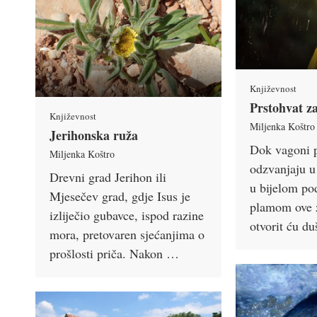
Književnost
Prstohvat z
Književnost
Miljenka Koštro
Jerihonska ruža
Dok vagoni p
Miljenka Koštro
odzvanjaju u
Drevni grad Jerihon ili
u bijelom po
Mjesečev grad, gdje Isus je
plamom ove 
izliječio gubavce, ispod razine
otvorit ću 
mora, pretovaren sjećanjima o
prošlosti priča. Nakon …