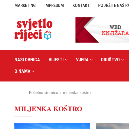
MARKETING
IMPRESUM
KONTAKT
PODRŽITE NAŠ R
NASLOVNICA
VIJESTI
VJERA
DRUŠTVO
O NAMA
Početna stranica
»
miljenka koštro
MILJENKA KOŠTRO