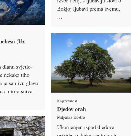
izvor i cilj, s ljubavlju slovi o
Božjoj ljubavi prema svemu,
…
 nebesa (Uz
dlanu svjetlo-
ve nekako tiho
a je sanjivu glavu
eca mirno sniva
 …
Književnost
Djedov orah
Miljenka Koštro
Ukorijenjen ispod djedove
prizide, o, kakav je to orah