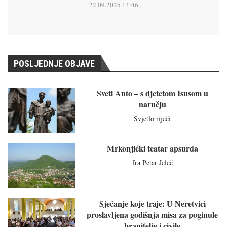
22.09.2025 14:46
POSLJEDNJE OBJAVE
Sveti Anto – s djetetom Isusom u
naručju
Svjetlo riječi
Mrkonjićki teatar apsurda
fra Petar Jeleč
Sjećanje koje traje: U Neretvici
proslavljena godišnja misa za poginule
branitelje i civile