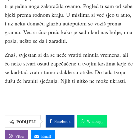
ti je jedna noga zakoračila ovamo. Pogled ti sam od sebe
bježi prema rodnom kraju. U mislima si već sjeo u auto,
i uz neku domaću glazbu autoputom se voziš prema
granici. Već si čuo priču kako je sad i kod nas bolje, ima
posla, nešto se da i zaraditi.
Znaš, svjestan si da se neće vratiti minula vremena, ali
će neke stvari ostati zapečaćene u tvojim kostima koje će
se kad-tad vratiti tamo odakle su otišle. Do tada tvoju
dušu će hraniti sjećanja. Njih ti nitko ne može ukrasti.
PODIJELI
Facebook
Whatsapp
Viber
Email