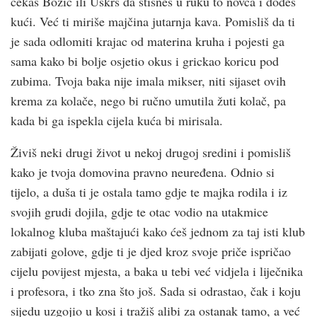
čekaš Božić ili Uskrs da stisneš u ruku to novca i dođeš
kući. Već ti miriše majčina jutarnja kava. Pomisliš da ti
je sada odlomiti krajac od materina kruha i pojesti ga
sama kako bi bolje osjetio okus i grickao koricu pod
zubima. Tvoja baka nije imala mikser, niti sijaset ovih
krema za kolače, nego bi ručno umutila žuti kolač, pa
kada bi ga ispekla cijela kuća bi mirisala.
Živiš neki drugi život u nekoj drugoj sredini i pomisliš
kako je tvoja domovina pravno neuređena. Odnio si
tijelo, a duša ti je ostala tamo gdje te majka rodila i iz
svojih grudi dojila, gdje te otac vodio na utakmice
lokalnog kluba maštajući kako ćeš jednom za taj isti klub
zabijati golove, gdje ti je djed kroz svoje priče ispričao
cijelu povijest mjesta, a baka u tebi već vidjela i liječnika
i profesora, i tko zna što još. Sada si odrastao, čak i koju
sijedu uzgojio u kosi i tražiš alibi za ostanak tamo, a već