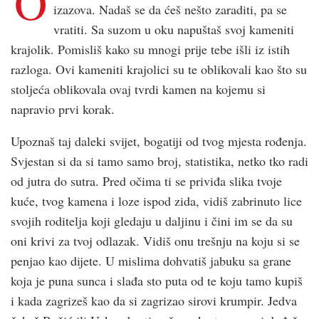
O
izazova. Nadaš se da ćeš nešto zaraditi, pa se
vratiti. Sa suzom u oku napuštaš svoj kameniti
krajolik. Pomisliš kako su mnogi prije tebe išli iz istih
razloga. Ovi kameniti krajolici su te oblikovali kao što su
stoljeća oblikovala ovaj tvrdi kamen na kojemu si
napravio prvi korak.
Upoznaš taj daleki svijet, bogatiji od tvog mjesta rođenja.
Svjestan si da si tamo samo broj, statistika, netko tko radi
od jutra do sutra. Pred očima ti se priviđa slika tvoje
kuće, tvog kamena i loze ispod zida, vidiš zabrinuto lice
svojih roditelja koji gledaju u daljinu i čini im se da su
oni krivi za tvoj odlazak. Vidiš onu trešnju na koju si se
penjao kao dijete. U mislima dohvatiš jabuku sa grane
koja je puna sunca i slađa sto puta od te koju tamo kupiš
i kada zagrizeš kao da si zagrizao sirovi krumpir. Jedva