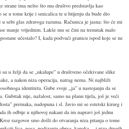
uge strane ima nešto što mu društvo predstavlja kao
 se u tome krije i smicalica te u htijenju da bude dio
 u sebi glas zdravoga razuma. Računica je jasna: što će mi
ase manje vrijednim. Lakše mu se čini na trenutak malo
 postane učestalo? I, kada podvući granicu ispod koje se ne
 su u želji da se „ukalupe” u društveno očekivane slike
nake, a nakon niza operacija, natrag nema. Ni najbliži
 osobnoga identiteta. Gube svoje „ja” u nastojanju da se
. Gubitak nije, nažalost, samo na planu tijela, još je veći
osta” preinaka, nadopuna i sl. Javio mi se estetski kirurg i
da ih odbije u njihovoj nakani da im napravi još jednu
. Kroz razgovor smo došli do otvaranja niza pitanja o tome
korekciji lica, nosa, podizanju obrva, kapaka… i niza drugih