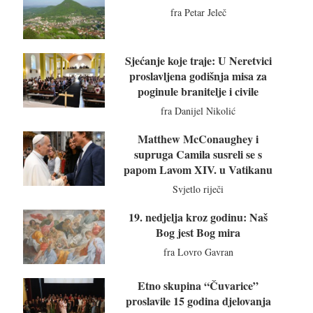
fra Petar Jeleč
Sjećanje koje traje: U Neretvici
proslavljena godišnja misa za
poginule branitelje i civile
fra Danijel Nikolić
Matthew McConaughey i
supruga Camila susreli se s
papom Lavom XIV. u Vatikanu
Svjetlo riječi
19. nedjelja kroz godinu: Naš
Bog jest Bog mira
fra Lovro Gavran
Etno skupina “Čuvarice”
proslavile 15 godina djelovanja