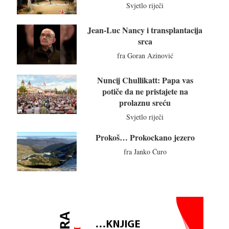
Svjetlo riječi
Jean-Luc Nancy i transplantacija
srca
fra Goran Azinović
Nuncij Chullikatt: Papa vas
potiče da ne pristajete na
prolaznu sreću
Svjetlo riječi
Prokoš… Prokockano jezero
fra Janko Ćuro