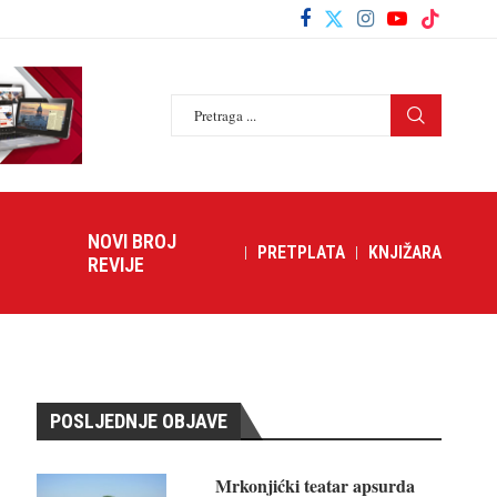
NOVI BROJ
PRETPLATA
KNJIŽARA
REVIJE
POSLJEDNJE OBJAVE
Mrkonjićki teatar apsurda