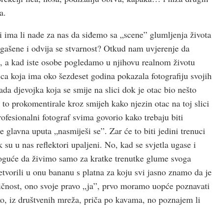
a.
i ima li nade za nas da siđemo sa „scene” glumljenja života
gašene i odvija se stvarnost? Otkud nam uvjerenje da
i, a kad iste osobe pogledamo u njihovu realnom životu
ica koja ima oko šezdeset godina pokazala fotografiju svojih
ada djevojka koja se smije na slici dok je otac bio nešto
 to prokomentirale kroz smijeh kako njezin otac na toj slici
profesionalni fotograf svima govorio kako trebaju biti
 glavna uputa „nasmiješi se”. Zar će to biti jedini trenuci
su u nas reflektori upaljeni. No, kad se svjetla ugase i
 moguće da živimo samo za kratke trenutke glume svoga
etvorili u onu bananu s platna za koju svi jasno znamo da je
tičnost, ono svoje pravo „ja”, prvo moramo uopće poznavati
o, iz društvenih mreža, priča po kavama, no poznajem li