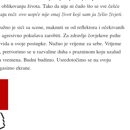
blikovanju života. Tako da nije ni čudo što se sve češće
aju reći:
ovo uopće nije onaj život koji sam ja želio živjeti
.
užno je sići sa scene, maknuti se od reflektora i očekivanih
vo agresivno pokušava zarobiti. Za zdravlje čovjekove psihe
uvida u svoje postupke. Nužno je vrijeme za sebe. Vrijeme
 pretvorimo se u razvaline duha s prazninom koju uzalud
 vremena. Budni budimo. Usredotočimo se na svoju
ogasimo ekrane.