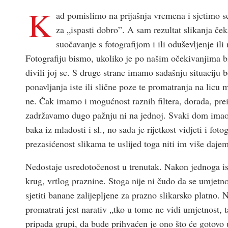
K
ad pomislimo na prijašnja vremena i sjetimo se
za „ispasti dobro”. A sam rezultat slikanja ček
suočavanje s fotografijom i ili oduševljenje il
Fotografiju bismo, ukoliko je po našim očekivanjima bila
divili joj se. S druge strane imamo sadašnju situacij
ponavljanja iste ili slične poze te promatranja na licu 
ne. Čak imamo i mogućnost raznih filtera, dorada, pre
zadržavamo dugo pažnju ni na jednoj. Svaki dom imao j
baka iz mladosti i sl., no sada je rijetkost vidjeti i f
prezasićenost slikama te uslijed toga niti im više daje
Nedostaje usredotočenost u trenutak. Nakon jednoga isk
krug, vrtlog praznine. Stoga nije ni čudo da se umjetn
sjetiti banane zalijepljene za prazno slikarsko platno.
promatrati jest narativ „tko u tome ne vidi umjetnost, t
pripada grupi, da bude prihvaćen je ono što će gotovo 