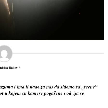
Ankica Baković
razuma i ima li nade za nas da siđemo sa „scene”
vot u kojem su kamere pogašene i odvija se