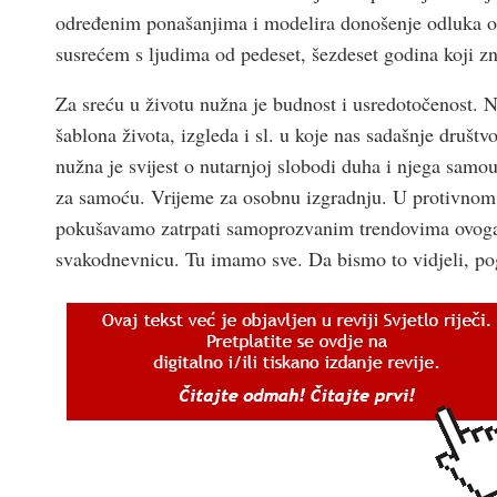
određenim ponašanjima i modelira donošenje odluka o o
susrećem s ljudima od pedeset, šezdeset godina koji zn
Za sreću u životu nužna je budnost i usredotočenost. N
šablona života, izgleda i sl. u koje nas sadašnje društ
nužna je svijest o nutarnjoj slobodi duha i njega samo
za samoću. Vrijeme za osobnu izgradnju. U protivnom,
pokušavamo zatrpati samoprozvanim trendovima ovoga
svakodnevnicu. Tu imamo sve. Da bismo to vidjeli, p