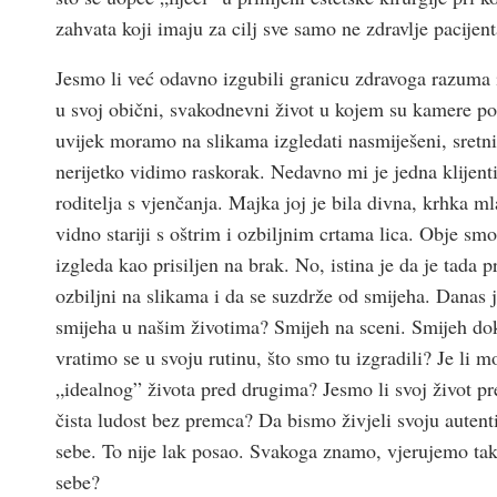
zahvata koji imaju za cilj sve samo ne zdravlje pacijent
Jesmo li već odavno izgubili granicu zdravoga razuma 
u svoj obični, svakodnevni život u kojem su kamere po
uvijek moramo na slikama izgledati nasmiješeni, sretn
nerijetko vidimo raskorak. Nedavno mi je jedna klijent
roditelja s vjenčanja. Majka joj je bila divna, krhka ml
vidno stariji s oštrim i ozbiljnim crtama lica. Obje smo
izgleda kao prisiljen na brak. No, istina je da je tada 
ozbiljni na slikama i da se suzdrže od smijeha. Danas je
smijeha u našim životima? Smijeh na sceni. Smijeh dok 
vratimo se u svoju rutinu, što smo tu izgradili? Je li
„idealnog” života pred drugima? Jesmo li svoj život pr
čista ludost bez premca? Da bismo živjeli svoju auten
sebe. To nije lak posao. Svakoga znamo, vjerujemo tak
sebe?