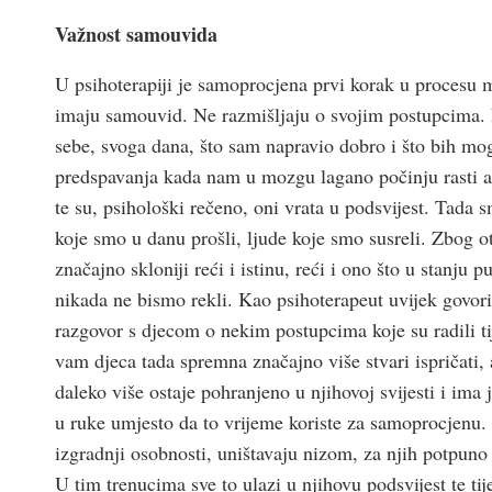
Važnost samouvida
U psihoterapiji je samoprocjena prvi korak u procesu me
imaju samouvid. Ne razmišljaju o svojim postupcima. 
sebe, svoga dana, što sam napravio dobro i što bih mo
predspavanja kada nam u mozgu lagano počinju rasti al
te su, psihološki rečeno, oni vrata u podsvijest. Tada s
koje smo u danu prošli, ljude koje smo susreli. Zbog o
značajno skloniji reći i istinu, reći i ono što u stanju p
nikada ne bismo rekli. Kao psihoterapeut uvijek govori
razgovor s djecom o nekim postupcima koje su radili ti
vam djeca tada spremna značajno više stvari ispričati, 
daleko više ostaje pohranjeno u njihovoj svijesti i ima 
u ruke umjesto da to vrijeme koriste za samoprocjenu.
izgradnji osobnosti, uništavaju nizom, za njih potpuno
U tim trenucima sve to ulazi u njihovu podsvijest te ti