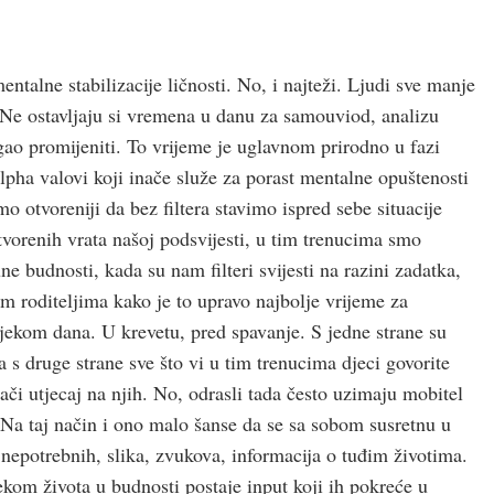
ntalne stabilizacije ličnosti. No, i najteži. Ljudi sve manje
Ne ostavljaju si vremena u danu za samouviod, analizu
gao promijeniti. To vrijeme je uglavnom prirodno u fazi
pha valovi koji inače služe za porast mentalne opuštenosti
mo otvoreniji da bez filtera stavimo ispred sebe situacije
tvorenih vrata našoj podsvijesti, u tim trenucima smo
une budnosti, kada su nam filteri svijesti na razini zadatka,
m roditeljima kako je to upravo najbolje vrijeme za
jekom dana. U krevetu, pred spavanje. S jedne strane su
a s druge strane sve što vi u tim trenucima djeci govorite
jači utjecaj na njih. No, odrasli tada često uzimaju mobitel
 Na taj način i ono malo šanse da se sa sobom susretnu u
 nepotrebnih, slika, zvukova, informacija o tuđim životima.
jekom života u budnosti postaje input koji ih pokreće u