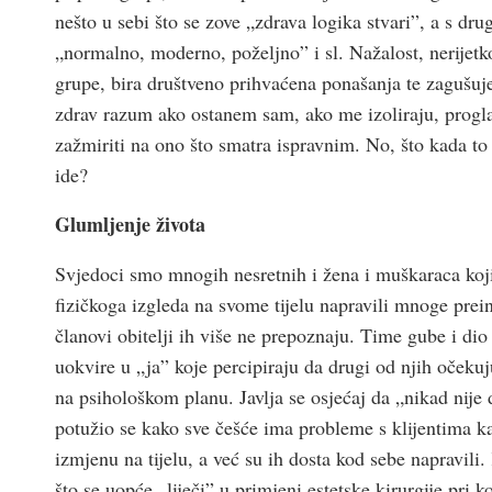
nešto u sebi što se zove „zdrava logika stvari”, a s dr
„normalno, moderno, poželjno” i sl. Nažalost, nerijetko
grupe, bira društveno prihvaćena ponašanja te zagušuje
zdrav razum ako ostanem sam, ako me izoliraju, progl
zažmiriti na ono što smatra ispravnim. No, što kada to
ide?
Glumljenje života
Svjedoci smo mnogih nesretnih i žena i muškaraca koji
fizičkoga izgleda na svome tijelu napravili mnoge prei
članovi obitelji ih više ne prepoznaju. Time gube i dio
uokvire u „ja” koje percipiraju da drugi od njih očekuju
na psihološkom planu. Javlja se osjećaj da „nikad nije d
potužio se kako sve češće ima probleme s klijentima ka
izmjenu na tijelu, a već su ih dosta kod sebe napravili
što se uopće „liječi” u primjeni estetske kirurgije pri 