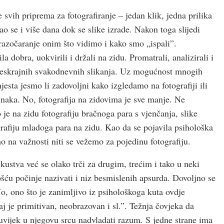
 svih priprema za fotografiranje – jedan klik, jedna prilika
ao se i više dana dok se slike izrade. Nakon toga slijedi
i razočaranje onim što vidimo i kako smo „ispali”.
 dobra, uokvirili i držali na zidu. Promatrali, analizirali i
u beskrajnih svakodnevnih slikanja. Uz mogućnost mnogih
mjesta jesmo li zadovoljni kako izgledamo na fotografiji ili
inaka. No, fotografija na zidovima je sve manje. Ne
e na zidu fotografiju bračnoga para s vjenčanja, slike
otografiju mladoga para na zidu. Kao da se pojavila psihološka
mo na važnosti niti se vežemo za pojedinu fotografiju.
ustva već se olako trči za drugim, trećim i tako u neki
ošću počinje nazivati i niz besmislenih apsurda. Dovoljno se
 No, ono što je zanimljivo iz psihološkoga kuta ovdje
aj je primitivan, neobrazovan i sl.”. Težnja čovjeka da
uvijek u njegovu srcu nadvladati razum. S jedne strane ima