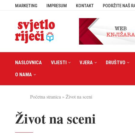
MARKETING
IMPRESUM
KONTAKT
PODRŽITE NAŠ R
NASLOVNICA
VIJESTI
VJERA
DRUŠTVO
O NAMA
Početna stranica
»
Život na sceni
Život na sceni