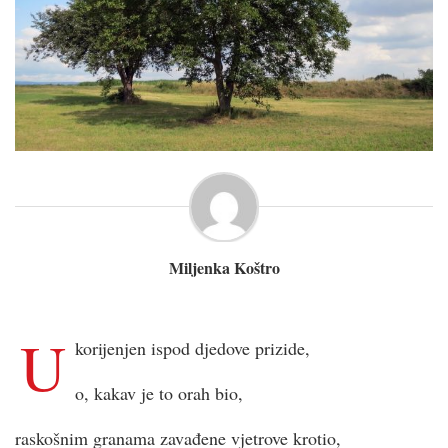
Miljenka Koštro
U
korijenjen ispod djedove prizide,
o, kakav je to orah bio,
raskošnim granama zavađene vjetrove krotio,