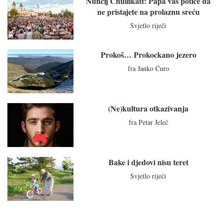
Nuncij Chullikatt: Papa vas potiče da
ne pristajete na prolaznu sreću
Svjetlo riječi
Prokoš… Prokockano jezero
fra Janko Ćuro
(Ne)kultura otkazivanja
fra Petar Jeleč
Bake i djedovi nisu teret
Svjetlo riječi