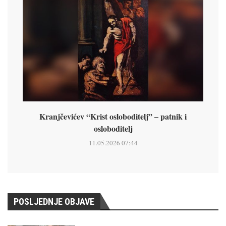
Kranjčevićev “Krist osloboditelj” – patnik i
osloboditelj
11.05.2026 07:44
POSLJEDNJE OBJAVE