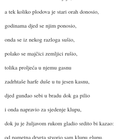
a tek koliko plodova je stari orah donosio,
godinama djed se njim ponosio,
onda se iz nekog razloga sušio,
polako se majčici zemljici rušio,
tolika proljeća u njemu gasnu
zadrhtaše harfe duše u tu jesen kasnu,
djed gunđao sebi u bradu dok ga pilio
i onda napravio za sjedenje klupu,
dok ju je žuljavom rukom gladio srdito bi kazao:
od pametna drveta stvorio sam klupu glupu,