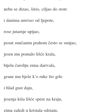
nebu se dizao, širio, ciljao do stote
i danima
umirao
od ljepote,
rose jutarnje upijao,
posut sunčanim prahom često se smijao,
jesen mu pomalo lišće krala,
bijelu čaroliju zima darivala,
grane mu bješe k’o ruke što grle
i hlad gust daju,
jesenja kiša lišće spere na kraju,
zima zaledi u kristala odsjaju,