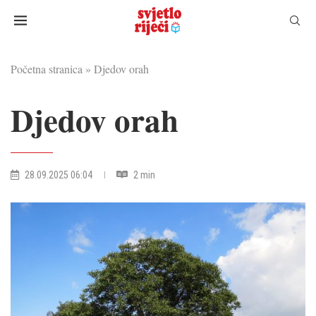
Početna stranica
»
Djedov orah
Djedov orah
28.09.2025 06:04
2 min