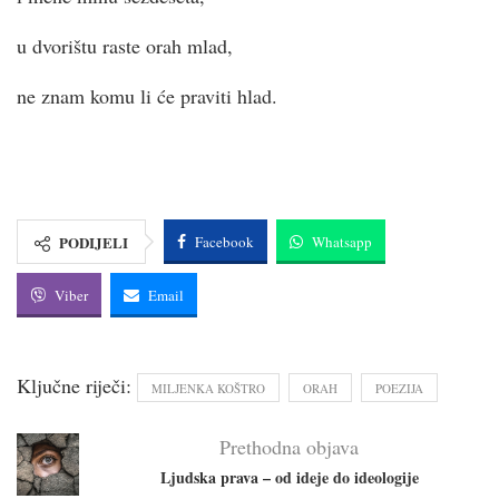
u dvorištu raste orah mlad,
ne znam komu li će praviti hlad.
PODIJELI
Facebook
Whatsapp
Viber
Email
Ključne riječi:
MILJENKA KOŠTRO
ORAH
POEZIJA
Prethodna objava
Ljudska prava – od ideje do ideologije