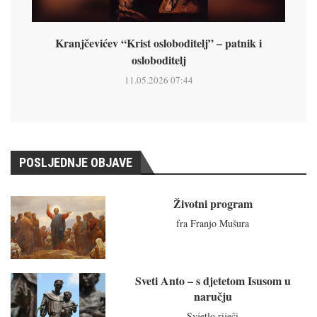
Kranjčevićev “Krist osloboditelj” – patnik i
osloboditelj
11.05.2026 07:44
POSLJEDNJE OBJAVE
Životni program
fra Franjo Mušura
Sveti Anto – s djetetom Isusom u
naručju
Svjetlo riječi