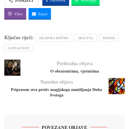
PODIJELI
Facebook
Whatsapp
Viber
Email
Ključne riječi:
MILJENKA KOŠTRO
MOLITVA
POEZIJA
ZAHVALNOST
Prethodna objava
O obraćenicima, vjernicima
Naredna objava
Pripravom srca protiv magijskoga zamišljanja Duha
Svetoga
POVEZANE OBJAVE