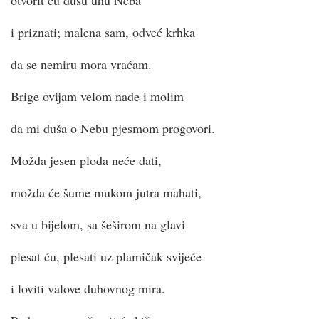
otvorit ću dušu uhu Neba
i priznati; malena sam, odveć krhka
da se nemiru mora vraćam.
Brige ovijam velom nade i molim
da mi duša o Nebu pjesmom progovori.
Možda jesen ploda neće dati,
možda će šume mukom jutra mahati,
sva u bijelom, sa šeširom na glavi
plesat ću, plesati uz plamičak svijeće
i loviti valove duhovnog mira.