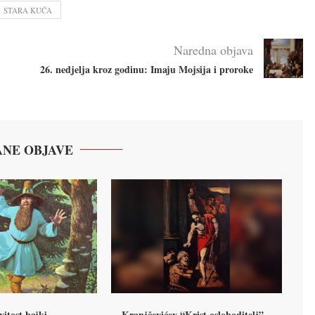
STARA KUĆA
Naredna objava
26. nedjelja kroz godinu: Imaju Mojsija i proroke
NE OBJAVE
vitost bajki
Kranjčevićev “Krist osloboditelj” –