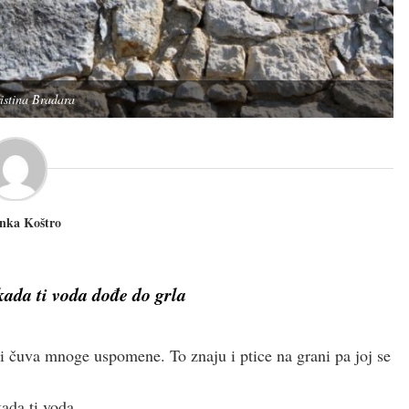
istina Bradara
nka Koštro
 kada ti voda dođe do grla
a i čuva mnoge uspomene. To znaju i ptice na grani pa joj se
kada ti voda