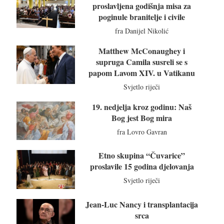
proslavljena godišnja misa za
poginule branitelje i civile
fra Danijel Nikolić
Matthew McConaughey i
supruga Camila susreli se s
papom Lavom XIV. u Vatikanu
Svjetlo riječi
19. nedjelja kroz godinu: Naš
Bog jest Bog mira
fra Lovro Gavran
Etno skupina “Čuvarice”
proslavile 15 godina djelovanja
Svjetlo riječi
Jean-Luc Nancy i transplantacija
srca