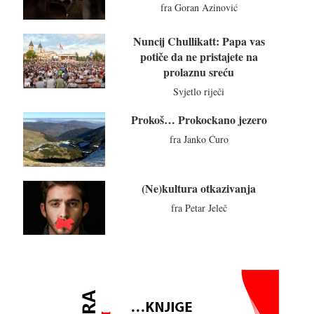
fra Goran Azinović
Nuncij Chullikatt: Papa vas
potiče da ne pristajete na
prolaznu sreću
Svjetlo riječi
Prokoš… Prokockano jezero
fra Janko Ćuro
(Ne)kultura otkazivanja
fra Petar Jeleč