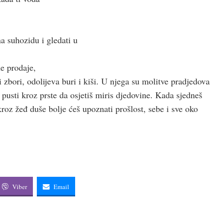
 na suhozidu i gledati u
e prodaje,
 zbori, odolijeva buri i kiši. U njega su molitve pradjedova
 pusti kroz prste da osjetiš miris djedovine. Kada sjedneš
 kroz žeđ duše bolje ćeš upoznati prošlost, sebe i sve oko
Viber
Email