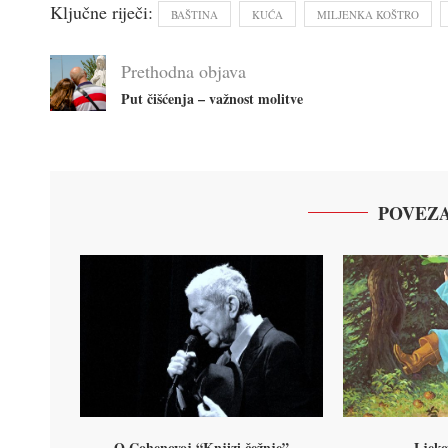
Ključne riječi:
BAŠTINA
KUĆA
MILJENKA KOŠTRO
Prethodna objava
Put čišćenja – važnost molitve
POVEZA
O Cohenovoj “Knjizi čežnje”
Ljeko