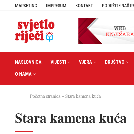
MARKETING
IMPRESUM
KONTAKT
PODRŽITE NAŠ R
NASLOVNICA
VIJESTI
VJERA
DRUŠTVO
O NAMA
Početna stranica
»
Stara kamena kuća
Stara kamena kuća