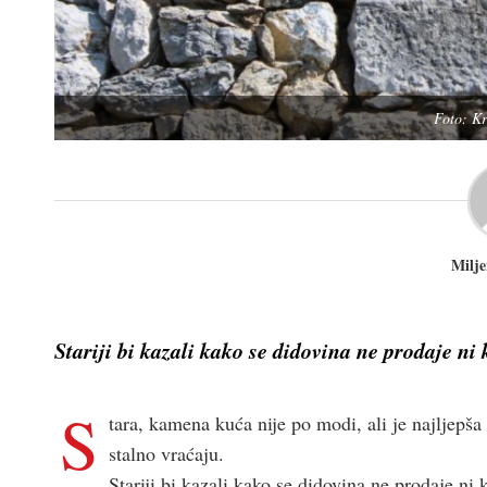
Foto: Kr
Milje
Stariji bi kazali kako se didovina ne prodaje ni
S
tara, kamena kuća nije po modi, ali je najljepš
stalno vraćaju.
Stariji bi kazali kako se didovina ne prodaje ni 