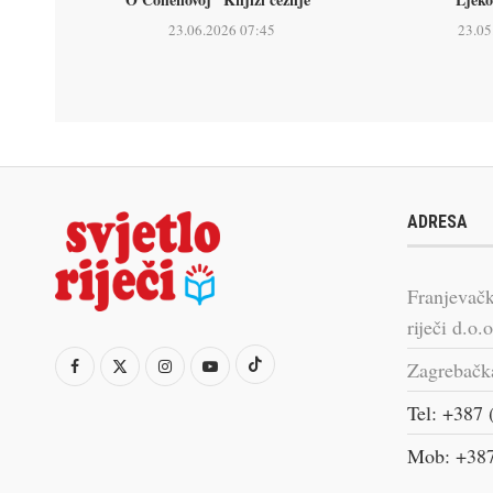
23.06.2026 07:45
23.05
ADRESA
Franjevačk
riječi d.o.o
Zagrebačk
Tel: +387 
Mob: +387