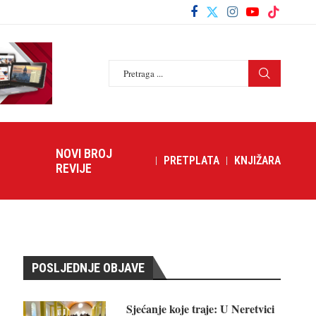
NOVI BROJ
PRETPLATA
KNJIŽARA
REVIJE
POSLJEDNJE OBJAVE
Sjećanje koje traje: U Neretvici