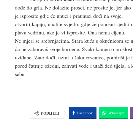
dođe do grla. Ne dolazite prosci, ne prosite je, jer ako
je isprosite gdje će unuci i praunuci doći na svoje,
otvoriti kapiju, upalite svjetlo, gdje će ponosni sjediti
plavu vedrinu, ako je vi isprosite. Ona nema cijenu.
Ne mjeri se srebrnjacima. Stara kuća s okućnicom se n
da ne zaboraviš svoje korijene. Svaki kamen o prošlosti
uziđane. Zato dođi, uzmi u šaku crvenice, pomiriši je i
pored čatrnje ožedni, zahvati vode i utaži žeđ tijela, a
sebe.
PODIJELI
Facebook
Whatsapp