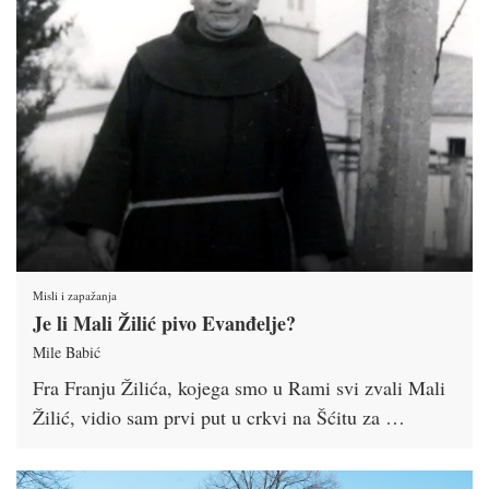
Misli i zapažanja
Je li Mali Žilić pivo Evanđelje?
Mile Babić
Fra Franju Žilića, kojega smo u Rami svi zvali Mali
Žilić, vidio sam prvi put u crkvi na Šćitu za …