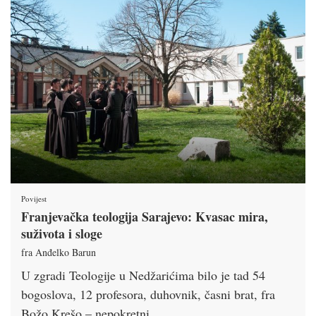
Povijest
Franjevačka teologija Sarajevo: Kvasac mira,
suživota i sloge
fra Anđelko Barun
U zgradi Teologije u Nedžarićima bilo je tad 54
bogoslova, 12 profesora, duhovnik, časni brat, fra
Božo Krešo – nepokretni …