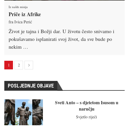
Iz naših misija
Priče iz Afrike
fra Ivica Perić
Život je tajna i Božji dar. U životu često snivamo i
pokušavamo isplanirati svoj život, da sve bude po
nekim …
2
1
POSLJEDNJE OBJAVE
Sveti Anto – s djetetom Isusom u
naručju
Svjetlo riječi