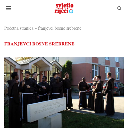
Početna stranica
»
franjevci bosne srebrene
FRANJEVCI BOSNE SREBRENE