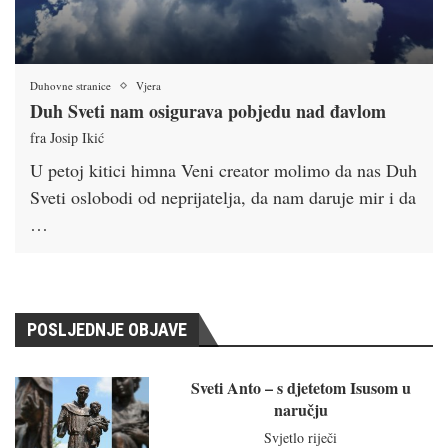
Duhovne stranice
Vjera
Duh Sveti nam osigurava pobjedu nad đavlom
fra Josip Ikić
U petoj kitici himna Veni creator molimo da nas Duh
Sveti oslobodi od neprijatelja, da nam daruje mir i da
…
POSLJEDNJE OBJAVE
Sveti Anto – s djetetom Isusom u
naručju
Svjetlo riječi