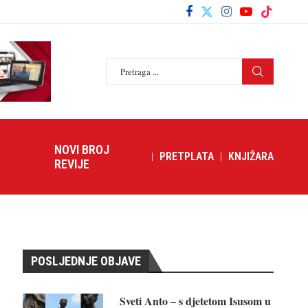
NOVI BROJ
PRETPLATA
KNJIŽARA
REVIJE
POSLJEDNJE OBJAVE
Sveti Anto – s djetetom Isusom u