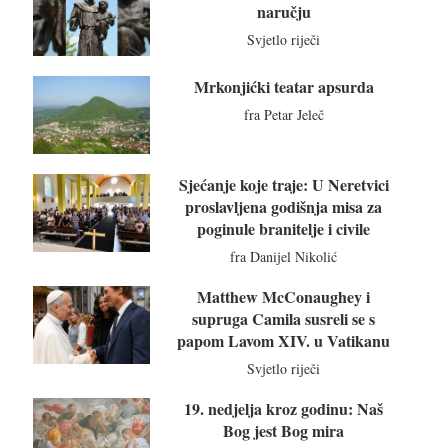
naručju
Svjetlo riječi
Mrkonjićki teatar apsurda
fra Petar Jeleč
Sjećanje koje traje: U Neretvici
proslavljena godišnja misa za
poginule branitelje i civile
fra Danijel Nikolić
Matthew McConaughey i
supruga Camila susreli se s
papom Lavom XIV. u Vatikanu
Svjetlo riječi
19. nedjelja kroz godinu: Naš
Bog jest Bog mira