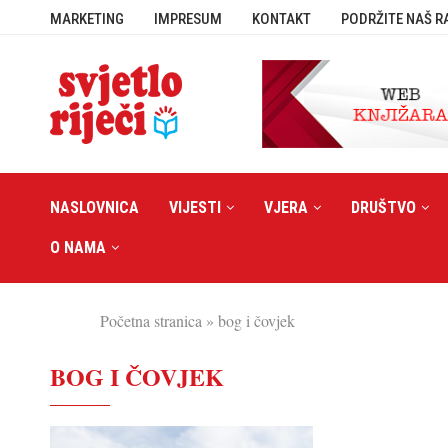
MARKETING
IMPRESUM
KONTAKT
PODRŽITE NAŠ R
NASLOVNICA
VIJESTI
VJERA
DRUŠTVO
O NAMA
Početna stranica
»
bog i čovjek
BOG I ČOVJEK