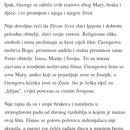
Ipak, George se odriče svih izazova zbog Mary, braka i
djece, i to promijeni i njega i njegov život.
Nije dovoljno reći da
Divan život
slavi ljepotu i dobrotu
prirodne obitelji; slavi svoju svetost. Religiozne slike,
simboli i teme prožimaju se kroz cijeli film: Georgeova
molitva Bogu, prisutnost anđela i stalna prisutnost same
Svete obitelji: Isusa, Marije i Josipa. Tri su imena
zazvana u uvodnim molitvama filma; Georgeova žena se
zove Mary, anđeo koji se pojavljuje zove se Joseph, a
Georgova kćerka zove se Zuzu što je češka riječ za
„ljiljan”, cvijet povezan sa svetim Josipom.
Nije tajna da su i stope brakova i nataliteta u
strmoglavom padu od davnog razdoblja u kojem je nastao
ovaj film. Danas se gotovo polovica milenijalaca nije
skrasila, a parovi sve češće rađaju djecu u manjem broju,