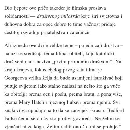
Dio ljepote ove priče također je filmska proslava
solidarnosti —
društvenog milosrđa
koje širi svjetovna i
duhovna dobra za opće dobro te time važnost pridaje
čestitoj izgradnji prijateljstva i zajednice.
Ali između ove dvije velike teme – pojedinca i društva –
nalazi se središnja tema filma: obitelj, koju katolički
društveni nauk naziva „prvim prirodnim društvom”. Na
kraju krajeva, fokus cijelog prvog sata filma je
Georgeova velika želja da bude usamljeni istraživač koji
putuje svijetom iako stalno nailazi na nešto što ga vuče
ka obitelji: prema ocu i poslu, prema bratu, a ponajviše,
prema Mary Hatch i njezinoj ljubavi prema njemu. Svi
znakovi ga upućuju na to da se zauvijek skrasi u Bedford
Fallsu čemu se on čvrsto protivi govoreći „Ne želim se
vjenčati ni za koga. Želim raditi ono što mi se prohtje.”