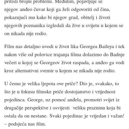
pritisli brojni problemi. Međutim, pojavljuje se
njegov anđeo čuvar koji ga želi odgovoriti od čina,
pokazujući mu kako bi njegov grad, obitelj i životi
njegovih poznanika izgledali da žive u svijetu u kojem se
on nikada nije rodio.
Film nas detaljno uvodi u život lika Georgea Baileya i tek
nakon više od polovice trajanja filma dolazimo do Badnje
večeri u kojoj se Georgeov život raspada, a anđeo ga vodi
kroz alternativni svemir u kojem se nikada nije rodio.
U čemu je velika ljepota ove priče? Dio je, svakako, to
što je u fokusu filmske priče dostojanstvo i vrijednost
pojedinca. George, uz pomoć anđela, promotri svijet iz
drugačije perspektive i osvijesti veliku prazninu koja bi
ostala da on nestane. Svaki pojedinac je vrijedan i važan!
– podsjeća nas film.