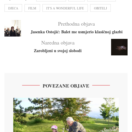
DJECA
FILM
IT'S A WONDERFUL LIFE
OBITELJ
Prethodna objava
Jasenka Ostojić: Balet me usmjerio klasičnoj glazbi
Naredna objava
Zarobljeni u svojoj slobodi
POVEZANE OBJAVE