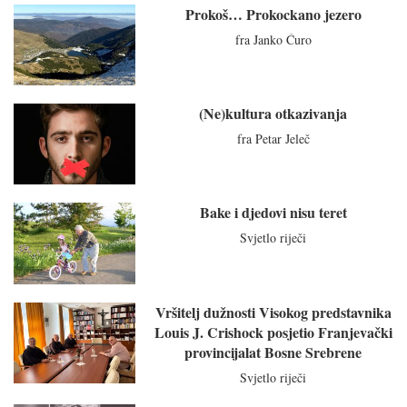
Prokoš… Prokockano jezero
fra Janko Ćuro
(Ne)kultura otkazivanja
fra Petar Jeleč
Bake i djedovi nisu teret
Svjetlo riječi
Vršitelj dužnosti Visokog predstavnika
Louis J. Crishock posjetio Franjevački
provincijalat Bosne Srebrene
Svjetlo riječi