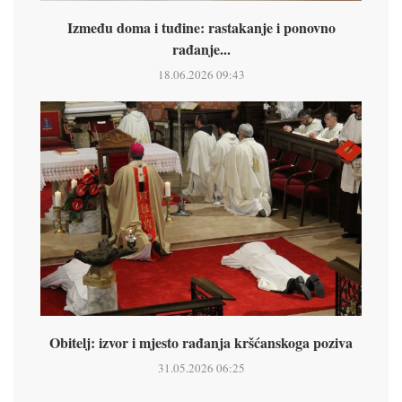
Između doma i tuđine: rastakanje i ponovno
rađanje...
18.06.2026 09:43
Obitelj: izvor i mjesto rađanja kršćanskoga poziva
31.05.2026 06:25