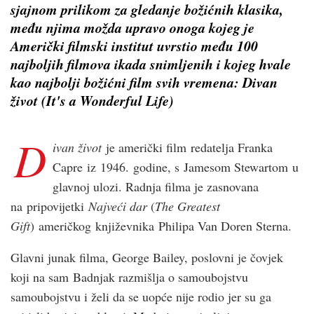
sjajnom prilikom za gledanje božićnih klasika,
među njima možda upravo onoga kojeg je
Američki filmski institut uvrstio među 100
najboljih filmova ikada snimljenih i kojeg hvale
kao najbolji božićni film svih vremena: Divan
život (It's a Wonderful Life)
D
ivan život
je američki film redatelja Franka
Capre iz 1946. godine, s Jamesom Stewartom u
glavnoj ulozi. Radnja filma je zasnovana
na pripovijetki
Najveći dar
(
The Greatest
Gift
) američkog književnika Philipa Van Doren Sterna.
Glavni junak filma, George Bailey, poslovni je čovjek
koji na sam Badnjak razmišlja o samoubojstvu
samoubojstvu i želi da se uopće nije rodio jer su ga