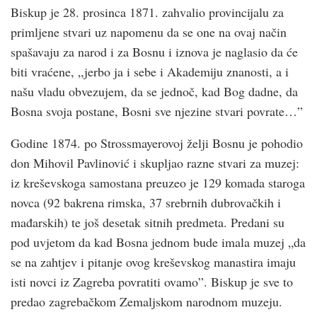
Biskup je 28. prosinca 1871. zahvalio provincijalu za
primljene stvari uz napomenu da se one na ovaj način
spašavaju za narod i za Bosnu i iznova je naglasio da će
biti vraćene, „jerbo ja i sebe i Akademiju znanosti, a i
našu vladu obvezujem, da se jednoč, kad Bog dadne, da
Bosna svoja postane, Bosni sve njezine stvari povrate…”
Godine 1874. po Strossmayerovoj želji Bosnu je pohodio
don Mihovil Pavlinović i skupljao razne stvari za muzej:
iz kreševskoga samostana preuzeo je 129 komada staroga
novca (92 bakrena rimska, 37 srebrnih dubrovačkih i
mađarskih) te još desetak sitnih predmeta. Predani su
pod uvjetom da kad Bosna jednom bude imala muzej „da
se na zahtjev i pitanje ovog kreševskog manastira imaju
isti novci iz Zagreba povratiti ovamo”. Biskup je sve to
predao zagrebačkom Zemaljskom narodnom muzeju.