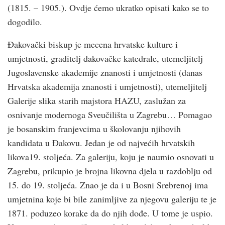
(1815. – 1905.). Ovdje ćemo ukratko opisati kako se to
dogodilo.
Đakovački biskup je mecena hrvatske kulture i
umjetnosti, graditelj đakovačke katedrale, utemeljitelj
Jugoslavenske akademije znanosti i umjetnosti (danas
Hrvatska akademija znanosti i umjetnosti), utemeljitelj
Galerije slika starih majstora HAZU, zaslužan za
osnivanje modernoga Sveučilišta u Zagrebu… Pomagao
je bosanskim franjevcima u školovanju njihovih
kandidata u Đakovu. Jedan je od najvećih hrvatskih
likova19. stoljeća. Za galeriju, koju je naumio osnovati u
Zagrebu, prikupio je brojna likovna djela u razdoblju od
15. do 19. stoljeća. Znao je da i u Bosni Srebrenoj ima
umjetnina koje bi bile zanimljive za njegovu galeriju te je
1871. poduzeo korake da do njih dođe. U tome je uspio.