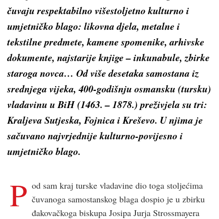
čuvaju respektabilno višestoljetno kulturno i
umjetničko blago: likovna djela, metalne i
tekstilne predmete, kamene spomenike, arhivske
dokumente, najstarije knjige – inkunabule, zbirke
staroga novca… Od više desetaka samostana iz
srednjega vijeka, 400-godišnju osmansku (tursku)
vladavinu u BiH (1463. – 1878.) preživjela su tri:
Kraljeva Sutjeska, Fojnica i Kreševo. U njima je
sačuvano najvrjednije kulturno-povijesno i
umjetničko blago.
P
od sam kraj turske vladavine dio toga stoljećima
čuvanoga samostanskog blaga dospio je u zbirku
đakovačkoga biskupa Josipa Jurja Strossmayera