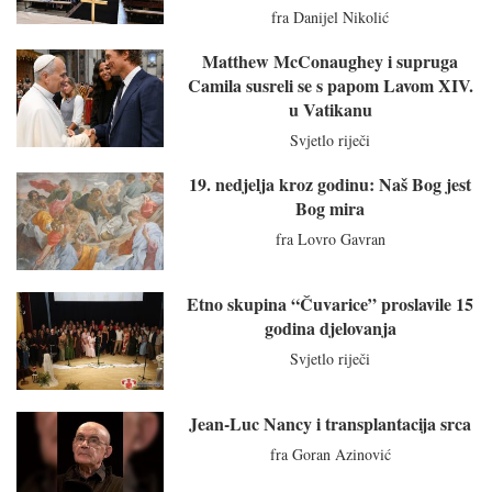
fra Danijel Nikolić
Matthew McConaughey i supruga
Camila susreli se s papom Lavom XIV.
u Vatikanu
Svjetlo riječi
19. nedjelja kroz godinu: Naš Bog jest
Bog mira
fra Lovro Gavran
Etno skupina “Čuvarice” proslavile 15
godina djelovanja
Svjetlo riječi
Jean-Luc Nancy i transplantacija srca
fra Goran Azinović