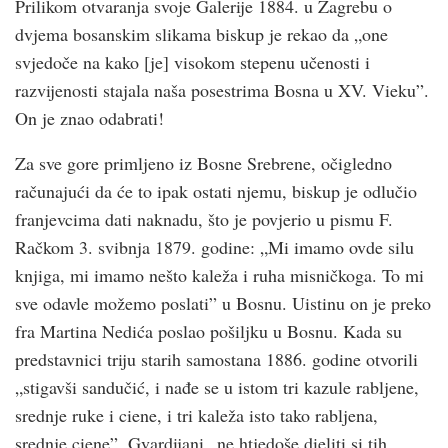
Prilikom otvaranja svoje Galerije 1884. u Zagrebu o
dvjema bosanskim slikama biskup je rekao da „one
svjedoče na kako [je] visokom stepenu učenosti i
razvijenosti stajala naša posestrima Bosna u XV. Vieku”.
On je znao odabrati!
Za sve gore primljeno iz Bosne Srebrene, očigledno
računajući da će to ipak ostati njemu, biskup je odlučio
franjevcima dati naknadu, što je povjerio u pismu F.
Račkom 3. svibnja 1879. godine: „Mi imamo ovde silu
knjiga, mi imamo nešto kaleža i ruha misničkoga. To mi
sve odavle možemo poslati” u Bosnu. Uistinu on je preko
fra Martina Nedića poslao pošiljku u Bosnu. Kada su
predstavnici triju starih samostana 1886. godine otvorili
„stigavši sandučić, i nađe se u istom tri kazule rabljene,
srednje ruke i ciene, i tri kaleža isto tako rabljena,
srednje ciene”. Gvardijani „ne htjedoše dieliti si tih