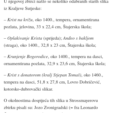
U njegovoj zbirci našlo se nekoliko odabranih starih slika
iz Kraljeve Sutjeske:
– Krist na križu
, oko 1400., tempera, ornamentirana
pozlata, jelovina, 33 x 22,4 cm, Štajerska škola; ­
–
Oplakivanje Krista
(sprijeda);
Anđeo s bakljom
(straga), oko 1400., 32,8 x 23 cm, Štajerska škola;­
–
Krunjenje Bogorodice
, oko 1400., tempera na dasci,
ornamentirana pozlata, 32,9 x 23,6 cm, Štajerska škola; ­
–
Krist s donatorom (kralj Stjepan Tomaš)
, oko 1460.,
tempera na dasci, 51,8 x 27,8 cm, Lovro Dobričević,
kotorsko-dubrovački slikar.
O okolnostima dospijeća tih slika u Strossmayerovu
zbirku pisali su: Jozo Zvonigradski (= fra Leonardo