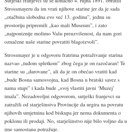
Sutješki franjevci su se konačno 4. rujna 1891. obratili
Strossmayeru da im vrati njihove starine jer da je sada
„otačbina slobodna evo već 13. godinu”, jednu su
prostoriju pripremili „kao mali Museum”, i zato
„najponiznije molimo Vašu preuzvišenost, da nam gori
označene naše starine povratiti blagoizvoli”.
Strossmayer je u odgovoru fratrima potraživanje starina
nazvao „tuđom spletkom” zbog čega je on razočaran! Te
starine su „darovane”, ali da je on obećao vratiti kad
„bude Bosna samosvojna, kad Bosna u bratski savez s
nama stupi” i kada bude „svoj vlastiti javni ‘Muzej’
imala”. Nezadovoljni odgovorom, sutješki franjevci su
zatražili od starješinstva Provincije da urgira na povratu
njihovih umjetnina kod biskupa jer nema dokumenta o
poklonu ili prodaji. No, starješinstvo nije bilo voljno da u
ime samostana potražuje.