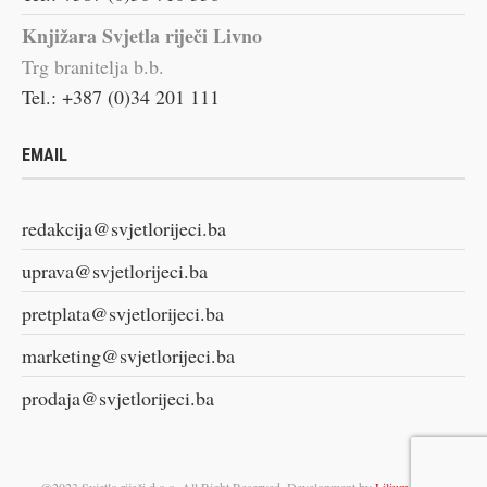
Knjižara Svjetla riječi Livno
Trg branitelja b.b.
Tel.: +387 (0)34 201 111
EMAIL
redakcija@svjetlorijeci.ba
uprava@svjetlorijeci.ba
pretplata@svjetlorijeci.ba
marketing@svjetlorijeci.ba
prodaja@svjetlorijeci.ba
@2023 Svjetlo riječi d.o.o. All Right Reserved. Development by
Lilium Digital