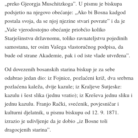
„preko Gjeorgja Muschitzkoga”. U pismu je biskupa
podsjetio na njegovo obećanje: „Ako bi Bosna kadgod
postala svoja, da se njoj njezine stvari povrate” i da je
„Vaše vjerodostojno obećanje priobćio koliko
Starješinstvu državnomu, toliko ravnateljstvu pojedinih
samostana, ter osim Vašega vlastoručnog podpisa, da
bude od strane Akademie, pak i od iste vlade utvrđena”.
Od dovezenih bosanskih starina biskup je za sebe
odabrao jedan dio: iz Fojnice, pozlaćeni križ, dva srebrna
pozlaćena kaleža, dvije kazule; iz Kraljeve Sutjeske:
kazulu i šest slika (jednu vratio); iz Kreševa jednu sliku i
jednu kazulu. Franjo Rački, svećenik, povjesničar i
kulturni djelatnik, u pismu biskupu od 12. 9. 1871.
izrazio je udivljenje da je dobio „iz Bosne toli
dragocjenih starina”.