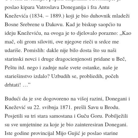
poslao kipara Vatroslava Doneganija i fra Antu
Kneževića (1834. – 1889.) koji je bio duhovnik mladeži
Bosne Srebrene u Đakovu. Kad je biskup saopćio tu
ideju Kneževiću, na ovoga je to djelovalo porazno: „Kao
mač, oli grom siloviti, ove njegove rieči u srdce me
udariše. Pomislih: dakle nije bilo dosta što su naši
starinski novci i druge dragocienjenosti pridane u Beč,
Peštu itd. nego i zadnje naše svete ostanke, naše je
stariešinstvo izdalo? Uzbudih se, probliedih, počeh
drhtati! …”
Budući da je sve dogovoreno na višoj razini, Donegani i
Knežević su 22. svibnja 1871. prešli Savu u Brodu.
Posjetili su tri stara samostana i Guču Goru. Pobilježili
su sve umjetnine za koje je bio zainteresiran Donegani.
Iste godine provincijal Mijo Gujić je poslao starine