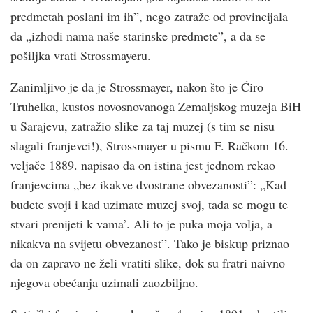
predmetah poslani im ih”, nego zatraže od provincijala
da „izhodi nama naše starinske predmete”, a da se
pošiljka vrati Strossmayeru.
Zanimljivo je da je Strossmayer, nakon što je Ćiro
Truhelka, kustos novosnovanoga Zemaljskog muzeja BiH
u Sarajevu, zatražio slike za taj muzej (s tim se nisu
slagali franjevci!), Strossmayer u pismu F. Račkom 16.
veljače 1889. napisao da on istina jest jednom rekao
franjevcima „bez ikakve dvostrane obvezanosti”: „Kad
budete svoji i kad uzimate muzej svoj, tada se mogu te
stvari prenijeti k vama’. Ali to je puka moja volja, a
nikakva na svijetu obvezanost”. Tako je biskup priznao
da on zapravo ne želi vratiti slike, dok su fratri naivno
njegova obećanja uzimali zaozbiljno.