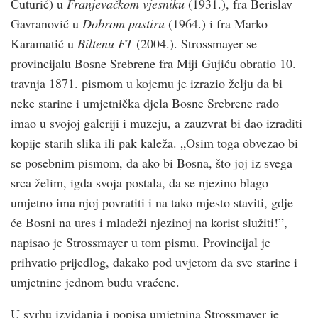
Čuturić) u
Franjevačkom vjesniku
(1931.), fra Berislav
Gavranović u
Dobrom pastiru
(1964.) i fra Marko
Karamatić u
Biltenu FT
(2004.). Strossmayer se
provincijalu Bosne Srebrene fra Miji Gujiću obratio 10.
travnja 1871. pismom u kojemu je izrazio želju da bi
neke starine i umjetnička djela Bosne Srebrene rado
imao u svojoj galeriji i muzeju, a zauzvrat bi dao izraditi
kopije starih slika ili pak kaleža. „Osim toga obvezao bi
se posebnim pismom, da ako bi Bosna, što joj iz svega
srca želim, igda svoja postala, da se njezino blago
umjetno ima njoj povratiti i na tako mjesto staviti, gdje
će Bosni na ures i mladeži njezinoj na korist služiti!”,
napisao je Strossmayer u tom pismu. Provincijal je
prihvatio prijedlog, dakako pod uvjetom da sve starine i
umjetnine jednom budu vraćene.
U svrhu izviđanja i popisa umjetnina Strossmayer je