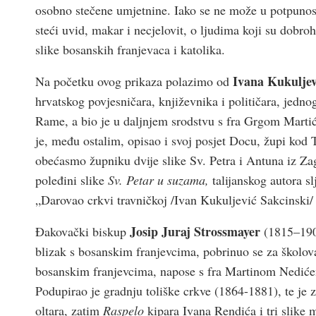
osobno stečene umjetnine. Iako se ne može u potpunosti 
steći uvid, makar i necjelovit, o ljudima koji su dobro
slike bosanskih franjevaca i katolika.
Ivana Kukuljev
Na početku ovog prikaza polazimo od
hrvatskog povjesničara, književnika i političara, jedno
Rame, a bio je u daljnjem srodstvu s fra Grgom Mart
je, među ostalim, opisao i svoj posjet Docu, župi kod 
obećasmo župniku dvije slike Sv. Petra i Antuna iz Za
poleđini slike
Sv. Petar u suzama,
talijanskog autora s
„Darovao crkvi travničkoj /Ivan Kukuljević Sakcinski/
Josip Juraj Strossmayer
Đakovački biskup
(1815–1905
blizak s bosanskim franjevcima, pobrinuo se za školova
bosanskim franjevcima, napose s fra Martinom Nedićem 
Podupirao je gradnju toliške crkve (1864-1881), te je 
oltara, zatim
Raspelo
kipara Ivana Rendića i tri slike