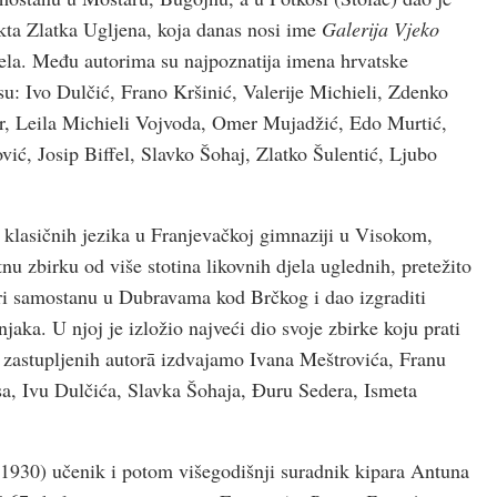
ekta Zlatka Ugljena, koja danas nosi ime
Galerija Vjeko
jela. Među autorima su najpoznatija imena hrvatske
su: Ivo Dulčić, Frano Kršinić, Valerije Michieli, Zdenko
ser, Leila Michieli Vojvoda, Omer Mujadžić, Edo Murtić,
ić, Josip Biffel, Slavko Šohaj, Zlatko Šulentić, Ljubo
 klasičnih jezika u Franjevačkoj gimnaziji u Visokom,
nu zbirku od više stotina likovnih djela uglednih, pretežito
pri samostanu u Dubravama kod Brčkog i dao izgraditi
jaka. U njoj je izložio najveći dio svoje zbirke koju prati
zastupljenih autorā izdvajamo Ivana Meštrovića, Franu
sa, Ivu Dulčića, Slavka Šohaja, Đuru Sedera, Ismeta
1930) učenik i potom višegodišnji suradnik kipara Antuna