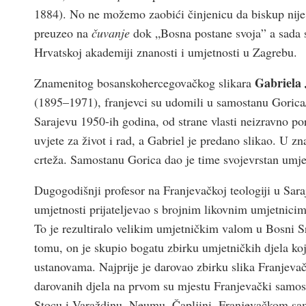
1884). No ne možemo zaobići činjenicu da biskup nije vr
preuzeo na
čuvanje
dok „Bosna postane svoja” a sada 
Hrvatskoj akademiji znanosti i umjetnosti u Zagrebu.
Gabriela 
Znamenitog bosanskohercegovačkog slikara
(1895–1971), franjevci su udomili u samostanu Gorica
Sarajevu 1950-ih godina, od strane vlasti neizravno po
uvjete za život i rad, a Gabriel je predano slikao. U zn
crteža. Samostanu Gorica dao je time svojevrstan umje
Dugogodišnji profesor na Franjevačkoj teologiji u Sar
umjetnosti prijateljevao s brojnim likovnim umjetnicim
To je rezultiralo velikim umjetničkim valom u Bosni S
tomu, on je skupio bogatu zbirku umjetničkih djela k
ustanovama. Najprije je darovao zbirku slika Franjeva
darovanih djela na prvom su mjestu Franjevački samost
Stocu i Varaždinu, Neumu, Čapljini, Franjevačkom sam