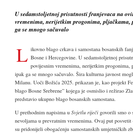
U sedamstoljetnoj prisutnosti franjevaca na ov
vremenima, nerijetkim progonima, pljačkama, p
ga se mnogo sačuvalo
L
ikovno blago crkava i samostana bosanskih fan
Bosne i Hercegovine. U sedamstoljetnoj prisutn
povijesnim vremenima, nerijetkim progonima, p
ipak ga se mnogo sačuvalo. Šira kulturna javnost mogla 
Milanu. Uoči Božića 2025. prikazan je, kao projekt Fed
blago Bosne Srebrene” kojega je osmislio i režirao Zlat
predstavio ukupno blago bosanskih samostana.
U prethodnim napisima u
Svjetlu riječi
govorili smo o 
nevoljama u prevratnim vremenima. Ovaj put posvetit
su pridonijeli obogaćenju samostanskih umjetničkih zbi