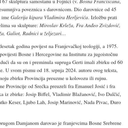
d 67 skulptura samostanu u Fojnici (v.
Bosna Franciscana
,
e nesumnjiva poveznica s darovnicom. Dio darovnice od 45
i ime
Galerija kipara Vladimira Herljevića
. Izložbu prati
elima su skulpture:
Miroslav Krleža, Fra Anđeo Zvizdović,
ža, Galiot, Radnici u željezari…
esetak godina povijest na Franjevačkoj teologiji, a 1975.
povijesti Bosne i Hercegovine na Institutu za jugoistočnu
i da su on i preminula supruga Gerti imali zbirku od 60
ne. U svom pismu od 18. srpnja 2024. autoru ovog teksta,
moju zbirku Provincija preuzme u kolovozu ili rujnu.
ime Provincije od Srećka preuzeli fra Emanuel Josić i fra
a iz zbirke: Josip Biffel, Vladimir Blažanović, Ivo Dulčić,
tko Keser, Ljubo Lah, Josip Marinović, Nada Pivac, Đuro
prugom Damjanom darovao je franjevcima Bosne Srebrene