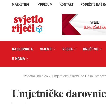
MARKETING
IMPRESUM
KONTAKT
PODRŽITE NAŠ R
NASLOVNICA
VIJESTI
VJERA
DRUŠTVO
O NAMA
Početna stranica
»
Umjetničke darovnice Bosni Srebren
Umjetničke darovnic