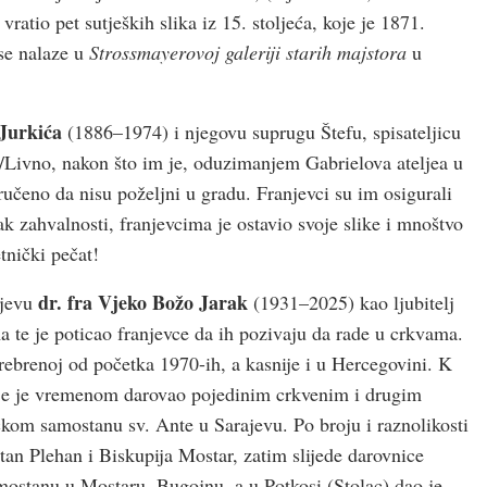
atio pet sutjeških slika iz 15. stoljeća, koje je 1871.
se nalaze u
Strossmayerovoj
galeriji starih majstora
u
Jurkića
(1886–1974) i njegovu suprugu Štefu, spisateljicu
/Livno, nakon što im je, oduzimanjem Gabrielova ateljea u
ručeno da nisu poželjni u gradu. Franjevci su im osigurali
ak zahvalnosti, franjevcima je ostavio svoje slike i mnoštvo
tnički pečat!
dr. fra Vjeko Božo Jarak
ajevu
(1931–2025) kao ljubitelj
a te je poticao franjevce da ih pozivaju da rade u crkvama.
rebrenoj od početka 1970-ih, a kasnije i u Hercegovini. K
oje je vremenom darovao pojedinim crkvenim i drugim
čkom samostanu sv. Ante u Sarajevu. Po broju i raznolikosti
an Plehan i Biskupija Mostar, zatim slijede darovnice
ostanu u Mostaru, Bugojnu, a u Potkosi (Stolac) dao je