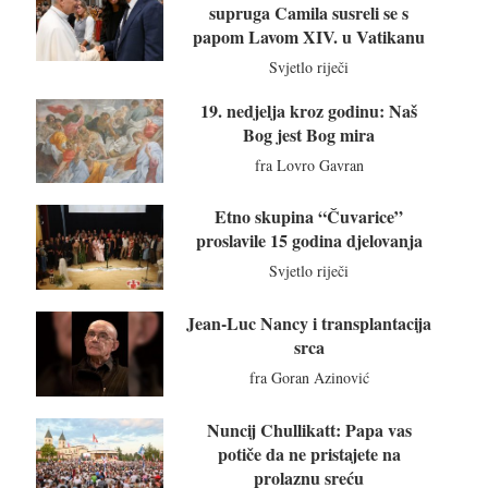
supruga Camila susreli se s
papom Lavom XIV. u Vatikanu
Svjetlo riječi
19. nedjelja kroz godinu: Naš
Bog jest Bog mira
fra Lovro Gavran
Etno skupina “Čuvarice”
proslavile 15 godina djelovanja
Svjetlo riječi
Jean-Luc Nancy i transplantacija
srca
fra Goran Azinović
Nuncij Chullikatt: Papa vas
potiče da ne pristajete na
prolaznu sreću