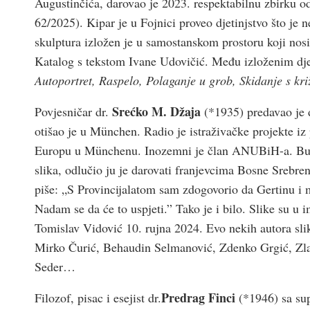
Augustinčića, darovao je 2023. respektabilnu zbirku o
62/2025). Kipar je u Fojnici proveo djetinjstvo što j
skulptura izložen je u samostanskom prostoru koji nos
Katalog s tekstom Ivane Udovičić. Među izloženim dj
Autoportret, Raspelo, Polaganje u grob, Skidanje s kri
Srećko M. Džaja
Povjesničar dr.
(*1935) predavao je d
otišao je u München. Radio je istraživačke projekte iz 
Europu u Münchenu. Inozemni je član ANUBiH-a. Buduć
slika, odlučio ju je darovati franjevcima Bosne Srebre
piše: „S Provincijalatom sam zdogovorio da Gertinu i 
Nadam se da će to uspjeti.” Tako je i bilo. Slike su u 
Tomislav Vidović 10. rujna 2024. Evo nekih autora slik
Mirko Čurić, Behaudin Selmanović, Zdenko Grgić, Zla
Seder…
Predrag Finci
Filozof, pisac i esejist dr.
(*1946) sa su