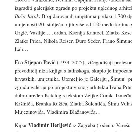
izgraditi galerijsku zgradu po projektu uglednog arhit
Božo Jarak
. Broj darovanih umjetnina prelazi 1.700 d
umjetnosti 20. stoljeća, njih više od 150 među kojima 
Grgić, Vasilije J. Jordan, Ksenija Kantoci, Zlatko Ke
Zlatko Prica, Nikola Reiser, Đuro Seder, Frano Šimunov
Lah…
Fra Stjepan Pavić
(1939–2025), višegodišnji profesor
prevoditelj niza knjiga s latinskoga, skupio je impozant
hrvatskih, umjetnika. Utemeljio je Galeriju „Šimun“ 
zgradu galerije po projektu vrsnog arhitekta Ivana Prten
dobro uređen Katalog s tekstom Željke Čorak. Između 
Kršinića, Branka Ružića, Zlatka Šulentića, Šimu Vula
Mujezinovića, Vladimira Blažanovića…
Vladimir Herljević
Kipar
iz Zagreba (rođen u Varešu 