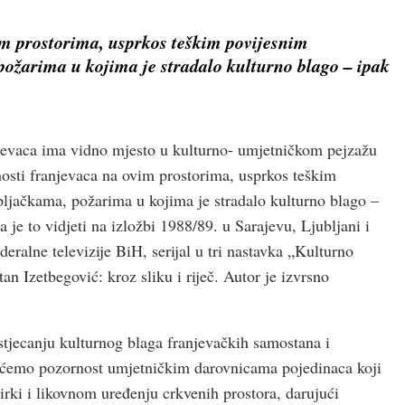
im prostorima, usprkos teškim povijesnim
ožarima u kojima je stradalo kulturno blago – ipak
jevaca ima vidno mjesto u kulturno- umjetničkom pejzažu
osti franjevaca na ovim prostorima, usprkos teškim
ljačkama, požarima u kojima je stradalo kulturno blago –
je to vidjeti na izložbi 1988/89. u Sarajevu, Ljubljani i
eralne televizije BiH, serijal u tri nastavka „Kulturno
an Izetbegović: kroz sliku i riječ. Autor je izvrsno
stjecanju kulturnog blaga franjevačkih samostana i
 ćemo pozornost umjetničkim darovnicama pojedinaca koji
rki i likovnom uređenju crkvenih prostora, darujući