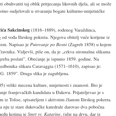
obuhvatiti taj oblik pritjecanja likovnih djela, ali se može
hotno sudjelovali u stvaranju bogate kulturno-umjetničke
ića Sakcinskog
(1816–1889), rođenog Varaždinca,
g od vođa Ilirskog pokreta. Njegova obitelj vuče korijene iz
ićem. Napisao je
Putovanje po Bosni
(Zagreb 1858) u kojem
Travnika. Vidjevši, piše on, da je „crkva siromašna slikama
greba poslati”. Obećanje je ispunio 1859. godine. Na
ljedbenika slikara Caravaggia (1571–1610), zapisao je:
 G. 1859”. Druga slika je zagubljena.
) veliki mecena kulture, umjetnosti i znanosti. Bio je
nje franjevačkih kandidata u Đakovu. Prijateljevao je s
iz Tolise, spisateljem i aktivnim članom Ilirskog pokreta.
za nju iz stare đakovačke katedrale darovao dva pobočna
 među kojima je
Smrt sv. Katarine
, (ulje na drvu, dar iz