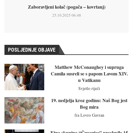
Zaboravljeni kolač (pogača – kovrtanj)
25.10.2025 06:48
POSLJEDNJE OBJAVE
Matthew McConaughey i supruga
Camila susreli se s papom Lavom XIV.
u Vatikanu
Svjetlo riječi
19. nedjelja kroz godinu: Naš Bog jest
Bog mira
fra Lovro Gavran
Etno skupina “Čuvarice” proslavile 15