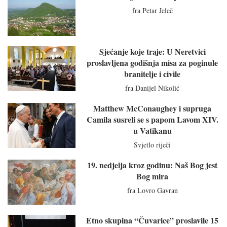
fra Petar Jeleč
Sjećanje koje traje: U Neretvici
proslavljena godišnja misa za poginule
branitelje i civile
fra Danijel Nikolić
Matthew McConaughey i supruga
Camila susreli se s papom Lavom XIV.
u Vatikanu
Svjetlo riječi
19. nedjelja kroz godinu: Naš Bog jest
Bog mira
fra Lovro Gavran
Etno skupina “Čuvarice” proslavile 15