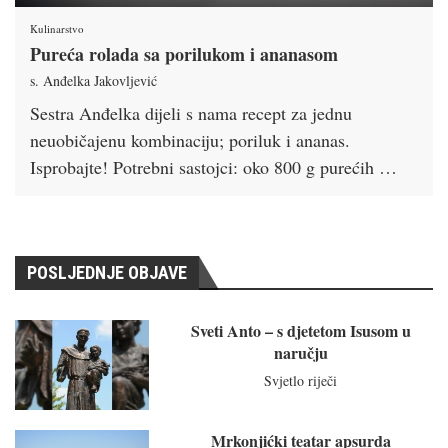
Kulinarstvo
Pureća rolada sa porilukom i ananasom
s. Anđelka Jakovljević
Sestra Anđelka dijeli s nama recept za jednu
neuobičajenu kombinaciju; poriluk i ananas.
Isprobajte! Potrebni sastojci: oko 800 g purećih …
POSLJEDNJE OBJAVE
Sveti Anto – s djetetom Isusom u
naručju
Svjetlo riječi
Mrkonjićki teatar apsurda