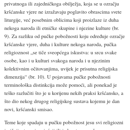
privatnoga ili zajedničkoga obilježja, koja se u ozračju
kršćanske vjere ne izražavaju poglavito obrascima svete
liturgije, već posebnim oblicima koji proizlaze iz duha
nekoga naroda ili etničke skupine i njezine kulture (br.
9). Za razliku od pučke pobožnosti koju određuje ozračje
kršćanske vjere, duha i kulture nekoga naroda, pučka
religioznost „se tiče sveopćega iskustva: u srcu svake
osobe, kao i u kulturi svakoga naroda i u njezinim
kolektivnim očitovanjima, uvijek je prisutna religijska
dimenzija“ (br. 10). U pojavama pučke pobožnosti
terminološka distinkcija može pomoći, ali ponekad je
teško razlučiti što je u korijenu nekih praksi kršćansko, a
što dio nekog drugog religijskog sustava kojemu je dan
novi, kršćanski smisao.
Teme koje spadaju u pučku pobožnost jesu svi religiozni