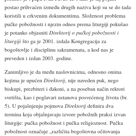
postao prihvaćen između drugih naziva koji su se do tada
koristili u crkvenim dokumentima. Složenost problema
pučke pobožnosti i njezin odnos prema liturgiji pokušao
je potanko objasniti
Direktorij o pučkoj pobožnosti i
liturgiji
što ga je 2001. izdala Kongregacija za
bogoštovlje i disciplinu sakramenata, a kod nas je
preveden i izdan 2003. godine.
Zanimljivo je da među naslovnicima, odnosno onima
kojima je upućen
Direktorij
, nije naveden puk, nego
biskupi, prezbiteri i đakoni, a na poseban način rektori
svetišta, kao i poglavari ustanova posvećenog života (br.
5). U pojašnjenju pojmova
Direktorij
definira dva
termina koja objašnjavaju izvore pobožnih praksi izvan
liturgije: pučka pobožnost i pučka religioznost. Pučka
pobožnost označuje „različita bogoštovna očitovanja