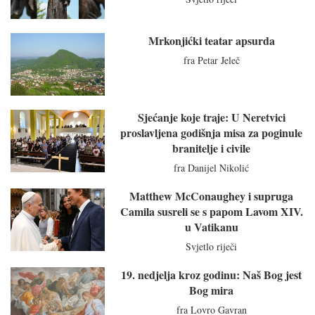
Mrkonjićki teatar apsurda
fra Petar Jeleč
Sjećanje koje traje: U Neretvici
proslavljena godišnja misa za poginule
branitelje i civile
fra Danijel Nikolić
Matthew McConaughey i supruga
Camila susreli se s papom Lavom XIV.
u Vatikanu
Svjetlo riječi
19. nedjelja kroz godinu: Naš Bog jest
Bog mira
fra Lovro Gavran