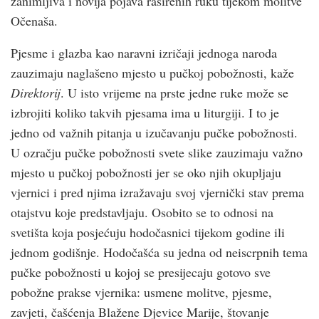
zanimljiva i novija pojava raširenih ruku tijekom molitve
Očenaša.
Pjesme i glazba kao naravni izričaji jednoga naroda
zauzimaju naglašeno mjesto u pučkoj pobožnosti, kaže
Direktorij
. U isto vrijeme na prste jedne ruke može se
izbrojiti koliko takvih pjesama ima u liturgiji. I to je
jedno od važnih pitanja u izučavanju pučke pobožnosti.
U ozračju pučke pobožnosti svete slike zauzimaju važno
mjesto u pučkoj pobožnosti jer se oko njih okupljaju
vjernici i pred njima izražavaju svoj vjernički stav prema
otajstvu koje predstavljaju. Osobito se to odnosi na
svetišta koja posjećuju hodočasnici tijekom godine ili
jednom godišnje. Hodočašća su jedna od neiscrpnih tema
pučke pobožnosti u kojoj se presijecaju gotovo sve
pobožne prakse vjernika: usmene molitve, pjesme,
zavjeti, čašćenja Blažene Djevice Marije, štovanje