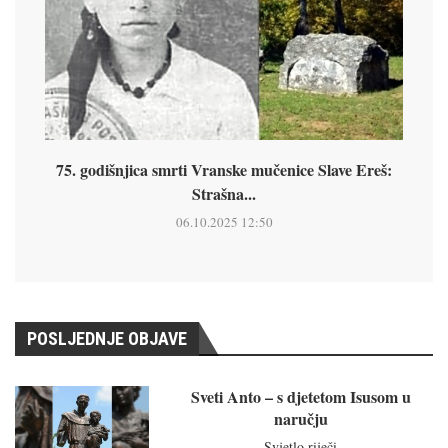
75. godišnjica smrti Vranske mučenice Slave Ereš:
Strašna...
06.10.2025 12:50
POSLJEDNJE OBJAVE
Sveti Anto – s djetetom Isusom u
naručju
Svjetlo riječi