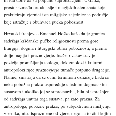
prostor između ortodoksije i magijskih elemenata koje
prakticiraju vjernici iste religijske zajednice je područje
koje istražuje i obuhvaća pučka pobožnost.
Hrvatski franjevac Emanuel Hoško kaže da je granica
sadržaja kršćanske pučke religioznosti prema gore
liturgija, dogma i liturgijski oblici pobožnosti, a prema
dolje magija i praznovjerje. Inače, ovakav stav je s
pozicija promišljanja teologa, dok etnolozi i kulturni
antropolozi riječ
praznovjerje
tumače potpuno drugačije.
Naime, smatraju da se ovim terminom označuje kada se
neka pobožna praksa uspoređuje s jednim dogmatskim
sustavom i ukoliko joj se suprotstavlja, bila bi ispražnjena
od sadržaja unutar toga sustava, pa zato prazna. Za
antropologa, pobožne prakse, po subjektivnom mišljenju
vjernika, nisu ispražnjene od vjere, nego su to čini kojim