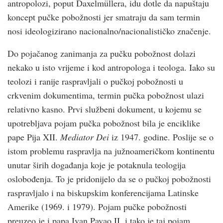
antropolozi, poput Daxelmüllera, idu dotle da napuštaju
koncept pučke pobožnosti jer smatraju da sam termin
nosi ideologizirano nacionalno/nacionalističko značenje.
Do pojačanog zanimanja za pučku pobožnost dolazi
nekako u isto vrijeme i kod antropologa i teologa. Iako su
teolozi i ranije raspravljali o pučkoj pobožnosti u
crkvenim dokumentima, termin pučka pobožnost ulazi
relativno kasno. Prvi službeni dokument, u kojemu se
upotrebljava pojam pučka pobožnost bila je enciklike
pape Pija XII.
Mediator Dei
iz 1947. godine. Poslije se o
istom problemu raspravlja na južnoameričkom kontinentu
unutar širih događanja koje je potaknula teologija
oslobođenja. To je pridonijelo da se o pučkoj pobožnosti
raspravljalo i na biskupskim konferencijama Latinske
Amerike (1969. i 1979). Pojam pučke pobožnosti
preuzeo je i papa Ivan Pavao II. i tako je taj pojam