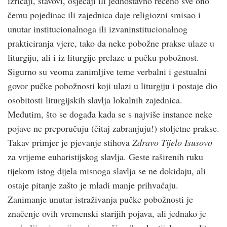
izričaji, stavovi, osjećaji ili jednostavno rečeno sve ono
čemu pojedinac ili zajednica daje religiozni smisao i
unutar institucionalnoga ili izvaninstitucionalnog
prakticiranja vjere, tako da neke pobožne prakse ulaze u
liturgiju, ali i iz liturgije prelaze u pučku pobožnost.
Sigurno su veoma zanimljive teme verbalni i gestualni
govor pučke pobožnosti koji ulazi u liturgiju i postaje dio
osobitosti liturgijskih slavlja lokalnih zajednica.
Međutim, što se događa kada se s najviše instance neke
pojave ne preporučuju (čitaj zabranjuju!) stoljetne prakse.
Takav primjer je pjevanje stihova
Zdravo Tijelo Isusovo
za vrijeme euharistijskog slavlja. Geste raširenih ruku
tijekom istog dijela misnoga slavlja se ne dokidaju, ali
ostaje pitanje zašto je mladi manje prihvaćaju.
Zanimanje unutar istraživanja pučke pobožnosti je
značenje ovih vremenski starijih pojava, ali jednako je