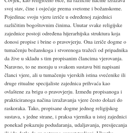
svoj stav, čine i osjećaje prema svetome i božanskome.
Pojedinac svoju vjeru izriče u određenoj zajednici
različitim bogoštovnim činima. Unutar svake religijske
zajednice postoji određena hijerarhijska struktura koja
donosi propise i brine o pravovjerju. Ona izriče dogme o
tumačenju božanskoga i stvorenoga tražeći od pripadnika
da žive u skladu s tim propisanim člancima vjerovanja.
Naravno, to ne moraju u svakom sustavu biti napisani
članci vjere, ali u tumačenju vjerskih istina svećenike ili
druge ritualne specijaliste zajednica prihvaća kao
ovlaštene za brigu o pravovjerju. Između propisanoga i
prakticiranoga načina izražavanja vjere često dolazi do
raskoraka. Tako, propisane dogme jednog religijskog
sustava, s jedne strane, i praksa vjernika u istoj zajednici
ponekad pokazuju podudaranja, udaljavanja, presijecanja
ili idu dotle da su potpuno suprotstavljeni. Ukratko,