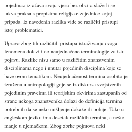
pojedinac izražava svoju vjeru bez obzira slaže li se
takva praksa s propisima religijske zajednice kojoj
pripada. Iz navedenih razlika vide se različiti pristupi
istoj problematici.
Upravo zbog tih različitih pristupa istraživanju ovoga
fenomena dolazi i do neujednačene terminologije za istu
pojavu. Razlike nisu samo u različitim znanstvenim
disciplinama nego i unutar pojedinih disciplina koje se
bave ovom tematikom. Neujednačenost termina osobito je
izražena u antropologiji gdje se iz diskursa svojstvenih
pojedinim pravcima ili teorijskim okvirima zastupanih od
strane nekoga znanstvenika dolazi do definicija termina
potrebnih da se neko mišljenje dokaže ili pobije. Tako u
engleskom jeziku ima desetak različitih termina, a nešto
manje u njemačkom. Zbog zbrke pojmova neki