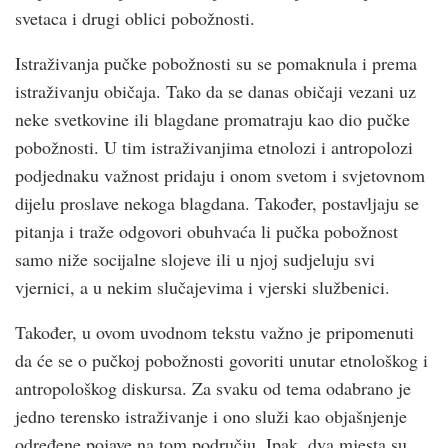
svetaca i drugi oblici pobožnosti.
Istraživanja pučke pobožnosti su se pomaknula i prema
istraživanju običaja. Tako da se danas običaji vezani uz
neke svetkovine ili blagdane promatraju kao dio pučke
pobožnosti. U tim istraživanjima etnolozi i antropolozi
podjednaku važnost pridaju i onom svetom i svjetovnom
dijelu proslave nekoga blagdana. Također, postavljaju se
pitanja i traže odgovori obuhvaća li pučka pobožnost
samo niže socijalne slojeve ili u njoj sudjeluju svi
vjernici, a u nekim slučajevima i vjerski službenici.
Također, u ovom uvodnom tekstu važno je pripomenuti
da će se o pučkoj pobožnosti govoriti unutar etnološkog i
antropološkog diskursa. Za svaku od tema odabrano je
jedno terensko istraživanje i ono služi kao objašnjenje
određene pojave na tom području. Ipak, dva mjesta su