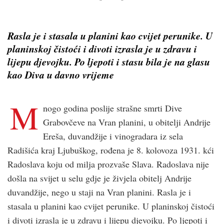
Rasla je i stasala u planini kao cvijet perunike. U
planinskoj čistoći i divoti izrasla je u zdravu i
lijepu djevojku. Po ljepoti i stasu bila je na glasu
kao Diva u davno vrijeme
M
nogo godina poslije strašne smrti Dive
Grabovčeve na Vran planini, u obitelji Andrije
Ereša, duvandžije i vinogradara iz sela
Radišića kraj Ljubuškog, rođena je 8. kolovoza 1931. kći
Radoslava koju od milja prozvaše Slava. Radoslava nije
došla na svijet u selu gdje je živjela obitelj Andrije
duvandžije, nego u staji na Vran planini. Rasla je i
stasala u planini kao cvijet perunike. U planinskoj čistoći
i divoti izrasla je u zdravu i lijepu djevojku. Po ljepoti i