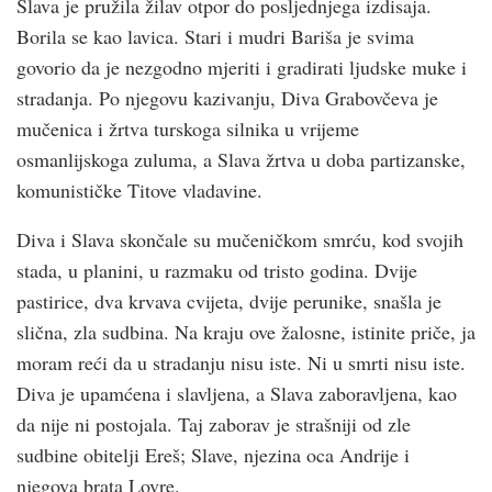
Slava je pružila žilav otpor do posljednjega izdisaja.
Borila se kao lavica. Stari i mudri Bariša je svima
govorio da je nezgodno mjeriti i gradirati ljudske muke i
stradanja. Po njegovu kazivanju, Diva Grabovčeva je
mučenica i žrtva turskoga silnika u vrijeme
osmanlijskoga zuluma, a Slava žrtva u doba partizanske,
komunističke Titove vladavine.
Diva i Slava skončale su mučeničkom smrću, kod svojih
stada, u planini, u razmaku od tristo godina. Dvije
pastirice, dva krvava cvijeta, dvije perunike, snašla je
slična, zla sudbina. Na kraju ove žalosne, istinite priče, ja
moram reći da u stradanju nisu iste. Ni u smrti nisu iste.
Diva je upamćena i slavljena, a Slava zaboravljena, kao
da nije ni postojala. Taj zaborav je strašniji od zle
sudbine obitelji Ereš; Slave, njezina oca Andrije i
njegova brata Lovre.