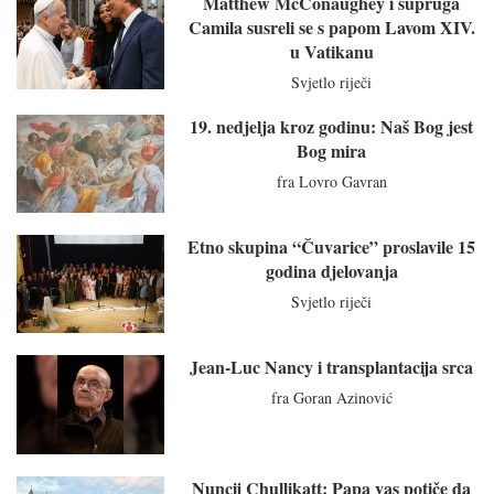
Matthew McConaughey i supruga
Camila susreli se s papom Lavom XIV.
u Vatikanu
Svjetlo riječi
19. nedjelja kroz godinu: Naš Bog jest
Bog mira
fra Lovro Gavran
Etno skupina “Čuvarice” proslavile 15
godina djelovanja
Svjetlo riječi
Jean-Luc Nancy i transplantacija srca
fra Goran Azinović
Nuncij Chullikatt: Papa vas potiče da