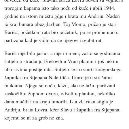
trorogim kapama isto tako noću od kuće i ubili 1944.
godine na istom mjestu gdje i brata mu Andriju. Nađen
je kraj bunara obezglavljen. Taj Momo, pričao je stari
Bariša, početkom rata bio je četnik, pa se prometnuo u
partizana kad je vidio da će njegovi izgubit rat.
Bariši nije bilo jasno, a nije ni meni, zašto se godinama
šutjelo o stradanju Erešovih u Vran planini i još nekim
ubojstvima poslije rata. Šutjelo se i o smrti kongorskoga
župnika fra Stjepana Naletilića. Umro je u strašnim
mukama. Njega su noću, kažu, ako ne lažu, partizani
zaskočili u župnom dvoru, odveli u planinu, nekoliko
dana mučili i na kraju umorili. Ista zla ruka stigla je
Andriju, brata Lovru, kćer Slavu i župnika fra Stjepana,
kojemu se ni za grob ne zna.