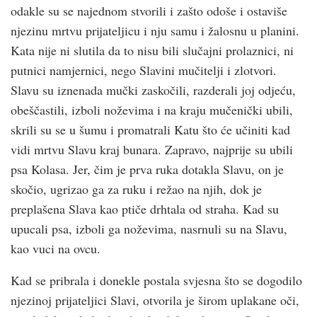
odakle su se najednom stvorili i zašto odoše i ostaviše
njezinu mrtvu prijateljicu i nju samu i žalosnu u planini.
Kata nije ni slutila da to nisu bili slučajni prolaznici, ni
putnici namjernici, nego Slavini mučitelji i zlotvori.
Slavu su iznenada mučki zaskočili, razderali joj odjeću,
obeščastili, izboli noževima i na kraju mučenički ubili,
skrili su se u šumu i promatrali Katu što će učiniti kad
vidi mrtvu Slavu kraj bunara. Zapravo, najprije su ubili
psa Kolasa. Jer, čim je prva ruka dotakla Slavu, on je
skočio, ugrizao ga za ruku i režao na njih, dok je
preplašena Slava kao ptiče drhtala od straha. Kad su
upucali psa, izboli ga noževima, nasrnuli su na Slavu,
kao vuci na ovcu.
Kad se pribrala i donekle postala svjesna što se dogodilo
njezinoj prijateljici Slavi, otvorila je širom uplakane oči,