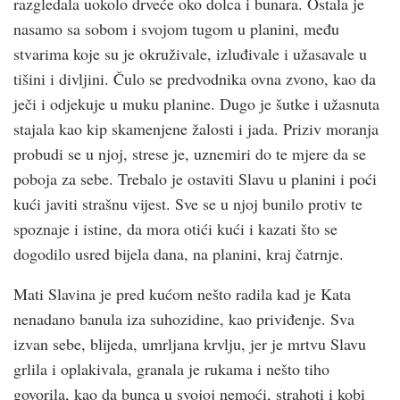
razgledala uokolo drveće oko dolca i bunara. Ostala je
nasamo sa sobom i svojom tugom u planini, među
stvarima koje su je okruživale, izluđivale i užasavale u
tišini i divljini. Čulo se predvodnika ovna zvono, kao da
ječi i odjekuje u muku planine. Dugo je šutke i užasnuta
stajala kao kip skamenjene žalosti i jada. Priziv moranja
probudi se u njoj, strese je, uznemiri do te mjere da se
poboja za sebe. Trebalo je ostaviti Slavu u planini i poći
kući javiti strašnu vijest. Sve se u njoj bunilo protiv te
spoznaje i istine, da mora otići kući i kazati što se
dogodilo usred bijela dana, na planini, kraj čatrnje.
Mati Slavina je pred kućom nešto radila kad je Kata
nenadano banula iza suhozidine, kao priviđenje. Sva
izvan sebe, blijeda, umrljana krvlju, jer je mrtvu Slavu
grlila i oplakivala, granala je rukama i nešto tiho
govorila, kao da bunca u svojoj nemoći, strahoti i kobi