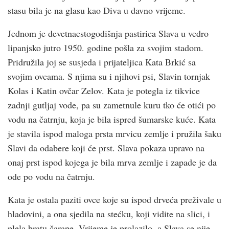
stasu bila je na glasu kao Diva u davno vrijeme.
Jednom je devetnaestogodišnja pastirica Slava u vedro
lipanjsko jutro 1950. godine pošla za svojim stadom.
Pridružila joj se susjeda i prijateljica Kata Brkić sa
svojim ovcama. S njima su i njihovi psi, Slavin tornjak
Kolas i Katin ovčar Zelov. Kata je potegla iz tikvice
zadnji gutljaj vode, pa su zametnule kuru tko će otići po
vodu na čatrnju, koja je bila ispred šumarske kuće. Kata
je stavila ispod maloga prsta mrvicu zemlje i pružila šaku
Slavi da odabere koji će prst. Slava pokaza upravo na
onaj prst ispod kojega je bila mrva zemlje i zapade je da
ode po vodu na čatrnju.
Kata je ostala paziti ovce koje su ispod drveća preživale u
hladovini, a ona sjedila na stećku, koji vidite na slici, i
plela bratu čarape. Vrijeme je prolazilo, a Slava se nije