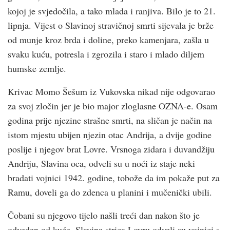
kojoj je svjedočila, a tako mlada i ranjiva. Bilo je to 21.
lipnja. Vijest o Slavinoj stravičnoj smrti sijevala je brže
od munje kroz brda i doline, preko kamenjara, zašla u
svaku kuću, potresla i zgrozila i staro i mlado diljem
humske zemlje.
Krivac Momo Šešum iz Vukovska nikad nije odgovarao
za svoj zločin jer je bio major zloglasne OZNA-e. Osam
godina prije njezine strašne smrti, na sličan je način na
istom mjestu ubijen njezin otac Andrija, a dvije godine
poslije i njegov brat Lovre. Vrsnoga zidara i duvandžiju
Andriju, Slavina oca, odveli su u noći iz staje neki
bradati vojnici 1942. godine, tobože da im pokaže put za
Ramu, doveli ga do zdenca u planini i mučenički ubili.
Čobani su njegovo tijelo našli treći dan nakon što je
odveden od kuće. Slavina strica Lovru odveli su vojnici s