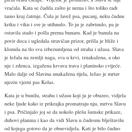
vraćala. Kata se čudila zašto je nema i što toliko radi
tamo kraj čatrnje. Čula je lavež psa, pucanj, neku čudnu
kriku i viku i sve je utihnulo. To ju je zabrinulo, pa je
ostavila stado i pošla prema bunaru. Kad je banula na
povir doca i ugledala stravičan prizor, prišla je bliže i
klonula na tlo sva izbezumljena od straha i užasa. Slava
je ležala na zemlji naga, sva u krvi, iznakažena, a oko
nje i zdenca, izgažena krvava trava i planinsko cvijeće.
Malo dalje od Slavina unakažena tijela, ležao je mrtav
njezin vjerni pas Kolas.
Kata je u bunilu, strahu i užasu koji ju je obuzeo, vidjela
neke ljude kako iz prikrajka promatraju nju, mrtvu Slavu
i psa. Pričinjalo joj se da uokolo plešu šumske prikaze,
duhovi planina i kao da vidi Slavu u čudesnu blještavilu
od kojega gotovo da je obnevidjela. Kati je bilo čudno