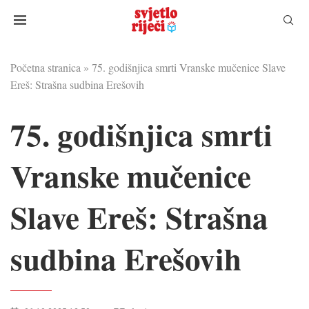
Početna stranica
»
75. godišnjica smrti Vranske mučenice Slave
Ereš: Strašna sudbina Erešovih
75. godišnjica smrti
Vranske mučenice
Slave Ereš: Strašna
sudbina Erešovih