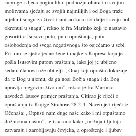
supruge i djeca poginulih u podnožju oltara i u svojim
molitvama sjećaju se svojih najmilijih i od Boga traže
utjehu i snagu za život i smisao kako ići dalje i svoju bol
okrenuti u snagu”, rekao je fra Marinko koji je nastavio
govoriti o Isusovu putu, putu opraštanja, putu
oslobođenja od svega negativnoga što osjećamo u sebi.
Pri tom se sjetio jedne žene i majke s Kupresa koja je
pošla Isusovim putom praštanja, iako joj je ubijeno
sedam članova uže obitelji. „Onaj koji oprašta dokazuje
da je Bog u njemu, da ga nosi Božja snaga i da Bog
upravlja njegovim životom”, rekao je fra Marinko
navodeći Isusov primjer praštanja. Citirao je riječi o
opraštanju iz Knjige Sirahove 28 2-4. Naveo je i riječi iz
Očenaša: „Otpusti nam duge naše kako i mi otpuštamo
dužnicima našim”, te istaknuo kako „mržnja i ljutnja
zatvaraju i zarobljavaju čovjeka, a oproštenje i ljubav