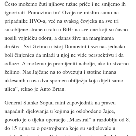
Često možemo čuti njihove tužne priče i ne smijemo ih
ignorirati. Pomozimo im! Ovdje ne mislim samo na
pripadnike HVO-a, već na svakog čovjeka na sve tri
sukobljene strane u ratu u BiH: na sve one koji su časno
nosili vojničku odoru, a danas žive na marginama
društva. Svi živimo u istoj Domovini i sve nas jednako
boli činjenica da mladi u njoj ne vide perspektivu i da
odlaze. A možemo je promijeniti nabolje, ako to stvarno
želimo. Nas Jajčane na to obvezuju i stotine imana
uklesanih u ova dva spomen obilježja koja dijeli samo
ulica”, rekao je Anto Brtan.
General Stanko Sopta, ratni zapovjednik na pravcu
napadnih djelovanja u kojima je oslobođeno Jajce,
govorio je o tijeku operacije „Maestral” u razdoblju od 8.
do 15 rujna te o postrojbama koje su sudjelovale u