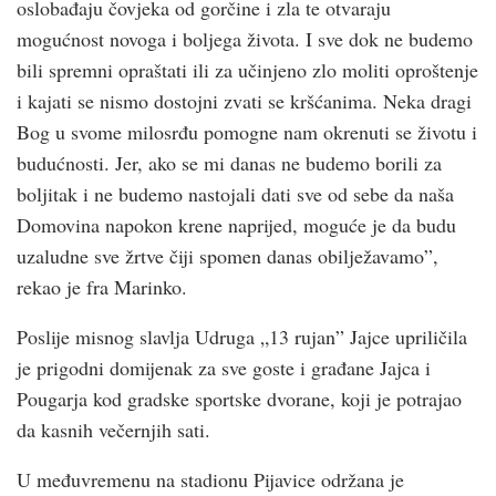
oslobađaju čovjeka od gorčine i zla te otvaraju
mogućnost novoga i boljega života. I sve dok ne budemo
bili spremni opraštati ili za učinjeno zlo moliti oproštenje
i kajati se nismo dostojni zvati se kršćanima. Neka dragi
Bog u svome milosrđu pomogne nam okrenuti se životu i
budućnosti. Jer, ako se mi danas ne budemo borili za
boljitak i ne budemo nastojali dati sve od sebe da naša
Domovina napokon krene naprijed, moguće je da budu
uzaludne sve žrtve čiji spomen danas obilježavamo”,
rekao je fra Marinko.
Poslije misnog slavlja Udruga „13 rujan” Jajce upriličila
je prigodni domijenak za sve goste i građane Jajca i
Pougarja kod gradske sportske dvorane, koji je potrajao
da kasnih večernjih sati.
U međuvremenu na stadionu Pijavice održana je