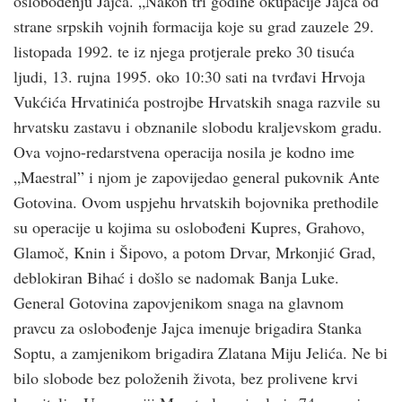
oslobođenju Jajca. „Nakon tri godine okupacije Jajca od
strane srpskih vojnih formacija koje su grad zauzele 29.
listopada 1992. te iz njega protjerale preko 30 tisuća
ljudi, 13. rujna 1995. oko 10:30 sati na tvrđavi Hrvoja
Vukćića Hrvatinića postrojbe Hrvatskih snaga razvile su
hrvatsku zastavu i obznanile slobodu kraljevskom gradu.
Ova vojno-redarstvena operacija nosila je kodno ime
„Maestral” i njom je zapovijedao general pukovnik Ante
Gotovina. Ovom uspjehu hrvatskih bojovnika prethodile
su operacije u kojima su oslobođeni Kupres, Grahovo,
Glamoč, Knin i Šipovo, a potom Drvar, Mrkonjić Grad,
deblokiran Bihać i došlo se nadomak Banja Luke.
General Gotovina zapovjenikom snaga na glavnom
pravcu za oslobođenje Jajca imenuje brigadira Stanka
Soptu, a zamjenikom brigadira Zlatana Miju Jelića. Ne bi
bilo slobode bez položenih života, bez prolivene krvi