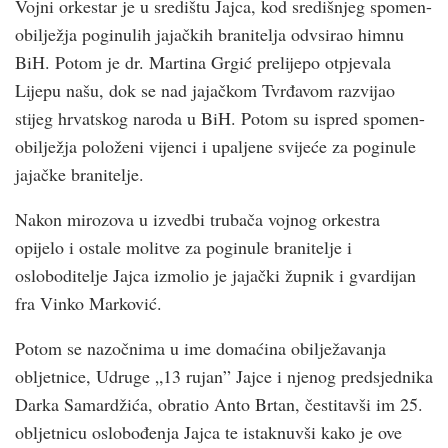
Vojni orkestar je u središtu Jajca, kod središnjeg spomen-
obilježja poginulih jajačkih branitelja odvsirao himnu
BiH. Potom je dr. Martina Grgić prelijepo otpjevala
Lijepu našu, dok se nad jajačkom Tvrđavom razvijao
stijeg hrvatskog naroda u BiH. Potom su ispred spomen-
obilježja položeni vijenci i upaljene svijeće za poginule
jajačke branitelje.
Nakon mirozova u izvedbi trubača vojnog orkestra
opijelo i ostale molitve za poginule branitelje i
osloboditelje Jajca izmolio je jajački župnik i gvardijan
fra Vinko Marković.
Potom se nazočnima u ime domaćina obilježavanja
obljetnice, Udruge „13 rujan” Jajce i njenog predsjednika
Darka Samardžića, obratio Anto Brtan, čestitavši im 25.
obljetnicu oslobođenja Jajca te istaknuvši kako je ove