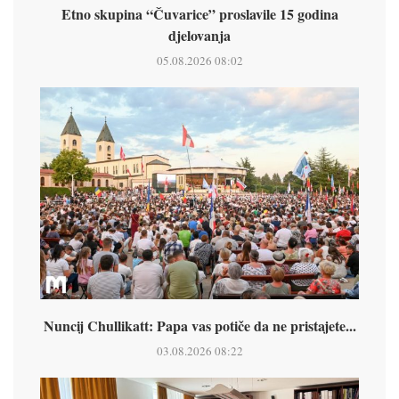
Etno skupina “Čuvarice” proslavile 15 godina
djelovanja
05.08.2026 08:02
Nuncij Chullikatt: Papa vas potiče da ne pristajete...
03.08.2026 08:22