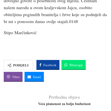
dovoljno govore o posebnosti ovog mjesta. Čestitam
našem narodu u ovom kraljevskom Jajcu, osobito
obiteljima poginulih branitelja i žrtve koje su podnijeli da
bi mi s ponosom danas ovdje stajali.0148
Stipo Marčinković
PODIJELI
Facebook
Whatsapp
Viber
Email
Prethodna objava
Veća pismenost za bolju budućnost