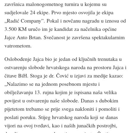
završnica malonogometnog turnira u kojemu su
sudjelovale 24 ekipe. Prvo mjesto osvojila je ekipa
„Radić Company”. Pokal i novčanu nagradu u iznosu od
3.500 KM uručo im je kandidat za načelnika općine
Jajce Anto Brtan. Svečanost je završena spektakularnim
vatrometom.
Oslobođenje Jajca bio je jedan od ključnih trenutaka u
ostvarenju slobode hrvatskoga naroda na prostoru Jajca i
čitave BiH. Stoga je dr. Čović u izjavi za medije kazao:
„Nalazimo se na jednom posebnom mjestu i
obilježavanju 13. rujna kojim je ispisana naša velika
povijest u ostvarenju naše slobode. Danas s dubokim
pijetetom trebamo se prije svega nakloniti i pomoliti i
poslati poruku. Stijeg hrvatskog naroda koji se danas
vijori na ovoj tvrđavi, kao i naših junačkih postrojbi,