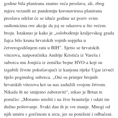
godine bila planirana znatno veća proslava, ali, zbog
mjera vezanih uz pandemiju koronavirusa planirana
proslava održat će se iduće godine uz poziv svim
sudionicima ove akcije da joj se odazovu u što većem
broju. Istaknuo je kako je „oslobođenje kraljevskog grada
Jajca bilo kruna hrvatskih vojnih uspjeha u
četverogodišnjem ratu u BIH”. Sjetio se hrvatskih
vitezova, natporučnika Andrije Kristića iz Vareša i
suborca mu Jonjića iz zeničke bojne HVO-a koji su
izgubili živote pokušavajući iz kanjona rijeke Ugar izvući
tijelo poginulog suborca. „Oni su primjer brojnih
hrvatskih vitezova koi su nas zadužili svojom žrtvom.
Nikada ih ne smijemo zaboraviti“, rekao je Brtan te
poručio: „Moramo misliti i na žive branitelje i odati im
dužno poštovanje. Svaki dan ih je sve manje. Mnogi od
njih umiru s gorčinom u srcu, jer su poniženi i odbačeni.