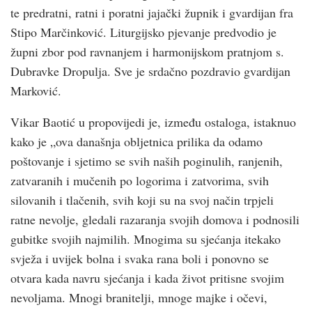
te predratni, ratni i poratni jajački župnik i gvardijan fra
Stipo Marčinković. Liturgijsko pjevanje predvodio je
župni zbor pod ravnanjem i harmonijskom pratnjom s.
Dubravke Dropulja. Sve je srdačno pozdravio gvardijan
Marković.
Vikar Baotić u propovijedi je, između ostaloga, istaknuo
kako je „ova današnja obljetnica prilika da odamo
poštovanje i sjetimo se svih naših poginulih, ranjenih,
zatvaranih i mučenih po logorima i zatvorima, svih
silovanih i tlačenih, svih koji su na svoj način trpjeli
ratne nevolje, gledali razaranja svojih domova i podnosili
gubitke svojih najmilih. Mnogima su sjećanja itekako
svježa i uvijek bolna i svaka rana boli i ponovno se
otvara kada navru sjećanja i kada život pritisne svojim
nevoljama. Mnogi branitelji, mnoge majke i očevi,