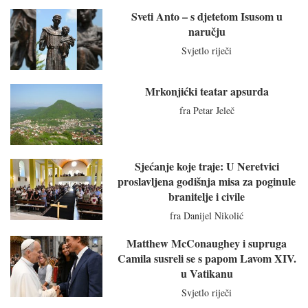
Sveti Anto – s djetetom Isusom u
naručju
Svjetlo riječi
Mrkonjićki teatar apsurda
fra Petar Jeleč
Sjećanje koje traje: U Neretvici
proslavljena godišnja misa za poginule
branitelje i civile
fra Danijel Nikolić
Matthew McConaughey i supruga
Camila susreli se s papom Lavom XIV.
u Vatikanu
Svjetlo riječi