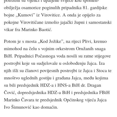
obilježja osamorice poginulih pripadnika 81. gardijske
bojne „Kumovi” iz Virovitice. A onda je opijelo za
pokojne Virovitičane izmolio jajački župni i samostanski
vikar fra Marinko Baotić.
Potom je s mosta „Kod Jožike”, na rijeci Plivi, krenuo
mimohod na čelu s vojnim orkestrom Oružanih snaga
BiH. Pripadnici Počasnoga voda nosili su ratne stijegove
postrojbi koje su sudjelovale u oslobođenju Jajca. Iza
njih išli su članovi povijesnih postrojbi iz Jajca i Stoca te
mnoštvo uglednih gostiju i građana Jajca, među kojima
su bili predsjednik HDZ-a i HNS-a BiH dr. Dragan
Čović, dopredsjednika HDZ-a BiH i predsjednika FBiH
Marinko Čavara te predsjednik Općinskog vijeća Jajca
Ivo Šimunović kao domaćin.