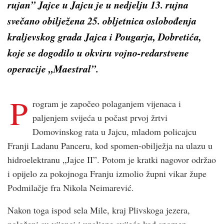
rujan” Jajce u Jajcu je u nedjelju 13. rujna
svečano obilježena 25. obljetnica oslobođenja
kraljevskog grada Jajca i Pougarja, Dobretića,
koje se dogodilo u okviru vojno-redarstvene
operacije „Maestral”.
P
rogram je započeo polaganjem vijenaca i
paljenjem svijeća u počast prvoj žrtvi
Domovinskog rata u Jajcu, mladom policajcu
Franji Ladanu Panceru, kod spomen-obilježja na ulazu u
hidroelektranu „Jajce II”. Potom je kratki nagovor održao
i opijelo za pokojnoga Franju izmolio župni vikar župe
Podmilačje fra Nikola Neimarević.
Nakon toga ispod sela Mile, kraj Plivskoga jezera,
položeni su vijenci i upaljene svijeće kod spomen-