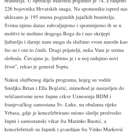
branitelja. U operaciji Maestral poginulo je 74, a ranjeno
226 bojovnika Hrvatskih snaga. Na spomeniku ispred nas
uklesano je 195 imena poginulih jajačkih branitelja.
Svima njima danas zahvaljujemo i spominjemo ih se u
molitvi te molimo dragoga Boga da i nas okrijepi
ljubavlju i daruje nam snagu da služimo svom narodu kao
što su i oni to činili. Dragi prijatelji, neka Vam je sretna
sloboda. Čuvajmo je, ljubimo je i u noj rađajmo novi
život”, rekao je general Sopta.
Nakon službenog dijela programa, kojeg su vodile
Smiljka Brtan i Ella Bojčetić, mimohod je nastavljen do
veličanstvene nove župne crkve Uznesenja BDM i
franjevačkog samostana Sv. Luke, na obalama rijeke
Vrbasa, gdje je koncelebrirano misno slavlje predvodio
župni i samostanski vikar fra Marinko Baotić, a
koncelebrirali su župnik i gvardijan fra Vinko Marković