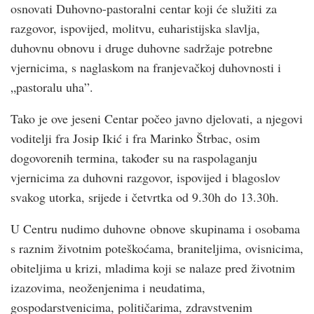
osnovati Duhovno-pastoralni centar koji će služiti za
razgovor, ispovijed, molitvu, euharistijska slavlja,
duhovnu obnovu i druge duhovne sadržaje potrebne
vjernicima, s naglaskom na franjevačkoj duhovnosti i
„pastoralu uha”.
Tako je ove jeseni Centar počeo javno djelovati, a njegovi
voditelji fra Josip Ikić i fra Marinko Štrbac, osim
dogovorenih termina, također su na raspolaganju
vjernicima za duhovni razgovor, ispovijed i blagoslov
svakog utorka, srijede i četvrtka od 9.30h do 13.30h.
U Centru nudimo duhovne obnove skupinama i osobama
s raznim životnim poteškoćama, braniteljima, ovisnicima,
obiteljima u krizi, mladima koji se nalaze pred životnim
izazovima, neoženjenima i neudatima,
gospodarstvenicima, političarima, zdravstvenim