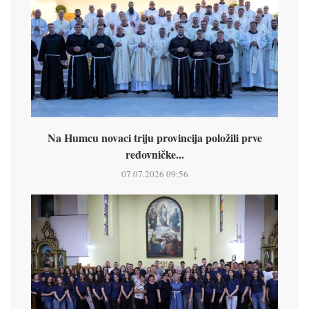
Na Humcu novaci triju provincija položili prve
redovničke...
07.07.2026 09:56