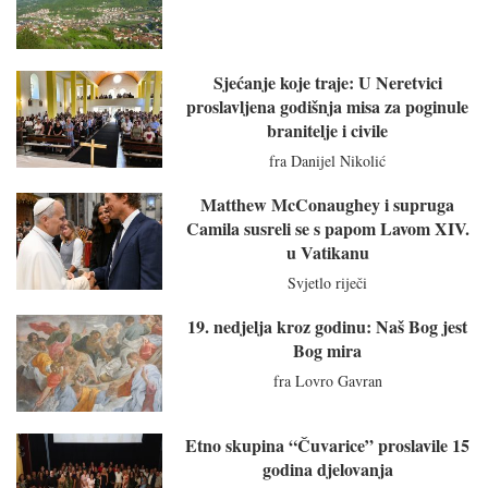
Sjećanje koje traje: U Neretvici
proslavljena godišnja misa za poginule
branitelje i civile
fra Danijel Nikolić
Matthew McConaughey i supruga
Camila susreli se s papom Lavom XIV.
u Vatikanu
Svjetlo riječi
19. nedjelja kroz godinu: Naš Bog jest
Bog mira
fra Lovro Gavran
Etno skupina “Čuvarice” proslavile 15
godina djelovanja