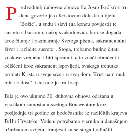
P
redvoditelj duhovne obnove fra Josip Ikić kroz tri
dana govorio je o Kristovom dolasku u tijelu
(Božić), u sudu i slavi (na koncu povijesti) te
susretu s Isusom u našoj svakodnevici, koji se događa
kroz čitanje i razmatranje Svetoga pisma, sakramentalni
život i različite susrete: „Stoga, trebamo budno čitati
znakove vremena i biti spremni, a to znači obraćeni i
očišćeni kroz sakrament ispovijedi, svakoga trenutka
primati Krista u svoje srce i u svoj dom. Krist nam nudi
mir i radost”, istaknuo je fra Josip.
Bila je ovo ukupno 30. duhovna obnova održana u
visočkom samostanu svetoga Bonaventure kroz
posljednje tri godine za hodočasnike iz različitih krajeva
BiH i Hrvatske. Vođeni potrebama vjernika u današnjem
užurbanom svijetu, franjevci su se stoga i odlučili