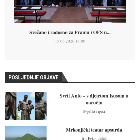
Svečano i radosno za Framu i OFS u...
15.06.2026 16:00
POSLJEDNJE OBJAVE
Sveti Anto – s djetetom Isusom u
naručju
Svjetlo riječi
Mrkonjićki teatar apsurda
fra Petar Jeleč