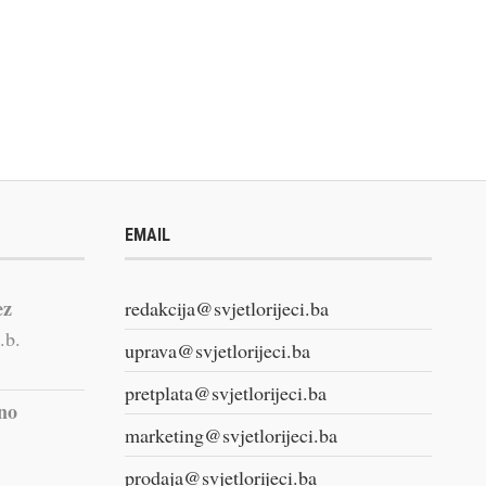
EMAIL
ez
redakcija@svjetlorijeci.ba
.b.
uprava@svjetlorijeci.ba
pretplata@svjetlorijeci.ba
vno
marketing@svjetlorijeci.ba
prodaja@svjetlorijeci.ba