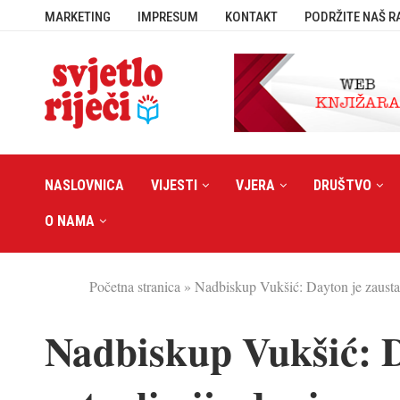
MARKETING
IMPRESUM
KONTAKT
PODRŽITE NAŠ R
NASLOVNICA
VIJESTI
VJERA
DRUŠTVO
O NAMA
Početna stranica
»
Nadbiskup Vukšić: Dayton je zaustavi
Nadbiskup Vukšić: D