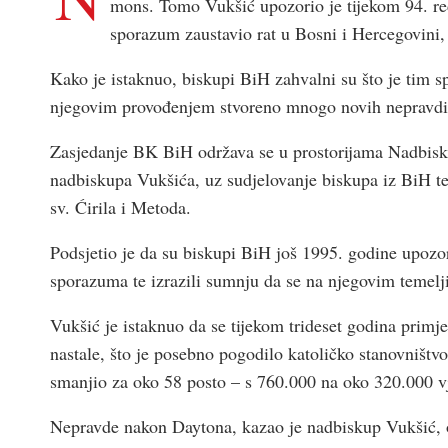
mons. Tomo Vukšić upozorio je tijekom 94. re
sporazum zaustavio rat u Bosni i Hercegovini,
Kako je istaknuo, biskupi BiH zahvalni su što je tim s
njegovim provođenjem stvoreno mnogo novih nepravdi k
Zasjedanje BK BiH održava se u prostorijama Nadbisk
nadbiskupa Vukšića, uz sudjelovanje biskupa iz BiH t
sv. Ćirila i Metoda.
Podsjetio je da su biskupi BiH još 1995. godine upozo
sporazuma te izrazili sumnju da se na njegovim temelj
Vukšić je istaknuo da se tijekom trideset godina primj
nastale, što je posebno pogodilo katoličko stanovništv
smanjio za oko 58 posto – s 760.000 na oko 320.000 vje
Nepravde nakon Daytona, kazao je nadbiskup Vukšić, o