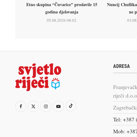
Etno skupina “Čuvarice” proslavile 15
Nuncij Chullika
godina djelovanja
ne p
05.08.2026 08:02
03.08
ADRESA
Franjevačk
riječi d.o.o
Zagrebačk
Tel: +387 
Mob: +387