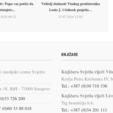
tt: Papa vas potiče da
Vršitelj dužnosti Visokog predstavnika
ristajete...
Louis J. Crishock posjetio...
.2026 08:22
31.07.2026 12:05
KNJIŽARE
Knjižara Svjetla riječi Vit
i medijski centar Svjetlo
.
Kralja Petra Krešimira IV, b
Tel.: +387 (0)30 710 336
a 18, BiH - 71000 Sarajevo
Knjižara Svjetla riječi Li
(0)33 726 200
Trg branitelja b.b.
 (0)60 33 88 018
Tel.: +387 (0)34 201 111