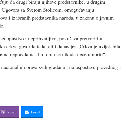
ćuju da drugi biraju njihove predstavnike, u drugim
 Ugovora sa Svetom Stolicom, omogućavanju
nova i izabranih predstavnika naroda, u zakonu o javnim
je.
edopustivo i neprihvatljivo, pokušava pretvoriti u
a crkva govorila tada, ali i danas jer „Crkva je uvijek bila
 prema nepravdama. I u tomu se nikada neće umoriti“.
 nacionalnih prava svih građana i na uspostavu pravednog i
Viber
Email