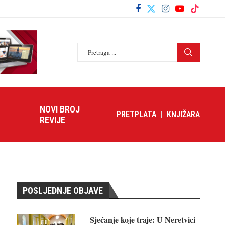
NOVI BROJ
PRETPLATA
KNJIŽARA
REVIJE
POSLJEDNJE OBJAVE
Sjećanje koje traje: U Neretvici