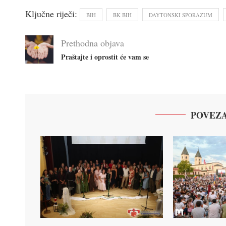
Ključne riječi:
BIH
BK BIH
DAYTONSKI SPORAZUM
Prethodna objava
Praštajte i oprostit će vam se
POVEZA