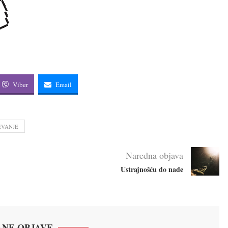
Viber
Email
EVANJE
Naredna objava
Ustrajnošću do nade
NE OBJAVE