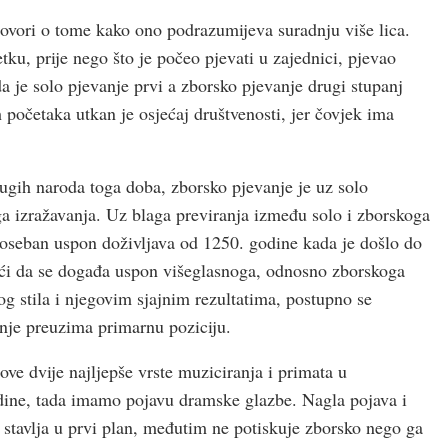
govori o tome kako ono podrazumijeva suradnju više lica.
ku, prije nego što je počeo pjevati u zajednici, pjevao
a je solo pjevanje prvi a zborsko pjevanje drugi stupanj
 početaka utkan je osjećaj društvenosti, jer čovjek ima
ugih naroda toga doba, zborsko pjevanje je uz solo
ga izražavanja. Uz blaga previranja između solo i zborskoga
 poseban uspon doživljava od 1250. godine kada je došlo do
ući da se događa uspon višeglasnoga, odnosno zborskoga
g stila i njegovim sjajnim rezultatima, postupno se
anje preuzima primarnu poziciju.
ve dvije najljepše vrste muziciranja i primata u
dine, tada imamo pojavu dramske glazbe. Nagla pojava i
 stavlja u prvi plan, međutim ne potiskuje zborsko nego ga