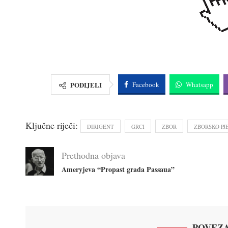
PODIJELI
Facebook
Whatsapp
Ključne riječi:
DIRIGENT
GRCI
ZBOR
ZBORSKO PJ
Prethodna objava
Ameryjeva “Propast grada Passaua”
POVEZA