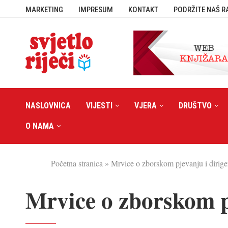
MARKETING
IMPRESUM
KONTAKT
PODRŽITE NAŠ R
NASLOVNICA
VIJESTI
VJERA
DRUŠTVO
O NAMA
Početna stranica
»
Mrvice o zborskom pjevanju i dirig
Mrvice o zborskom p