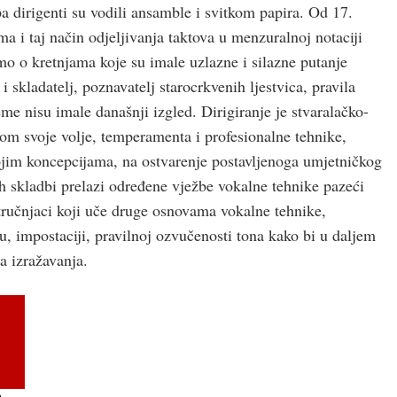
 dirigenti su vodili ansamble i svitkom papira. Od 17.
ma i taj način odjeljivanja taktova u menzuralnoj notaciji
samo o kretnjama koje su imale uzlazne i silazne putanje
 skladatelj, poznavatelj starocrkvenih ljestvica, pravila
jeme nisu imale današnji izgled. Dirigiranje je stvaralačko-
tvom svoje volje, temperamenta i profesionalne tehnike,
ojim koncepcijama, na ostvarenje postavljenoga umjetničkog
ih skladbi prelazi određene vježbe vokalne tehnike pazeći
stručnjaci koji uče druge osnovama vokalne tehnike,
 impostaciji, pravilnoj ozvučenosti tona kako bi u daljem
ga izražavanja.