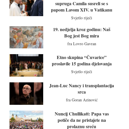
supruga Camila susreli se s
papom Lavom XIV. u Vatikanu
Svjetlo riječi
19. nedjelja kroz godinu: Naš
Bog jest Bog mira
fra Lovro Gavran
Etno skupina “Čuvarice”
proslavile 15 godina djelovanja
Svjetlo riječi
Jean-Luc Nancy i transplantacija
srca
fra Goran Azinović
Nuncij Chullikatt: Papa vas
potiče da ne pristajete na
prolaznu sreću