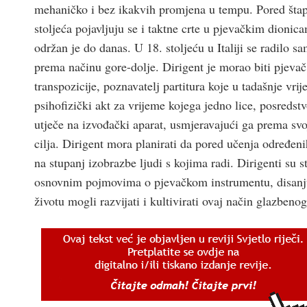
mehaničko i bez ikakvih promjena u tempu. Pored štapa
stoljeća pojavljuju se i taktne crte u pjevačkim dionica
održan je do danas. U 18. stoljeću u Italiji se radilo 
prema načinu gore-dolje. Dirigent je morao biti pjevač i
transpozicije, poznavatelj partitura koje u tadašnje vri
psihofizički akt za vrijeme kojega jedno lice, posreds
utječe na izvođački aparat, usmjeravajući ga prema sv
cilja. Dirigent mora planirati da pored učenja određen
na stupanj izobrazbe ljudi s kojima radi. Dirigenti su 
osnovnim pojmovima o pjevačkom instrumentu, disanju,
životu mogli razvijati i kultivirati ovaj način glazbeno