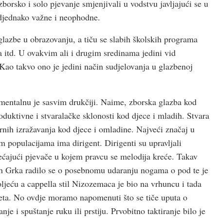
borsko i solo pjevanje smjenjivali u vodstvu javljajući se u
odjednako važne i neophodne.
lazbe u obrazovanju, a tiču se slabih školskih programa
 itd. U ovakvim ali i drugim sredinama jedini vid
Kao takvo ono je jedini način sudjelovanja u glazbenoj
mentalnu je sasvim drukčiji. Naime, zborska glazba kod
roduktivne i stvaralačke sklonosti kod djece i mladih. Stvara
urnih izražavanja kod djece i omladine. Najveći značaj u
 populacijama ima dirigent. Dirigenti su upravljali
ećajući pjevače u kojem pravcu se melodija kreće. Takav
h Grka radilo se o posebnomu udaranju nogama o pod te je
ljeću a cappella stil Nizozemaca je bio na vrhuncu i tada
reta. No ovdje moramo napomenuti što se tiče uputa o
e i spuštanje ruku ili prstiju. Prvobitno taktiranje bilo je