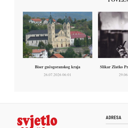
Biser gučogoranskog kraja
Slikar Zlatko P
26.07.2026 06:01
29.06
ADRESA