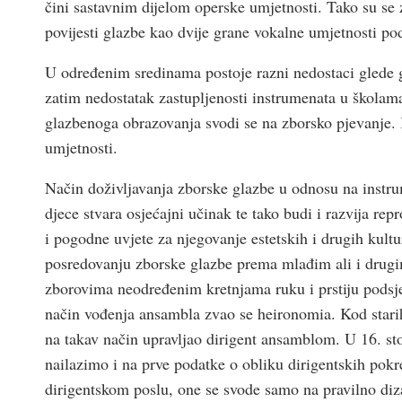
čini sastavnim dijelom operske umjetnosti. Tako su se z
povijesti glazbe kao dvije grane vokalne umjetnosti p
U određenim sredinama postoje razni nedostaci glede g
zatim nedostatak zastupljenosti instrumenata u školama
glazbenoga obrazovanja svodi se na zborsko pjevanje. 
umjetnosti.
Način doživljavanja zborske glazbe u odnosu na instru
djece stvara osjećajni učinak te tako budi i razvija rep
i pogodne uvjete za njegovanje estetskih i drugih kult
posredovanju zborske glazbe prema mlađim ali i drugim
zborovima neodređenim kretnjama ruku i prstiju podsj
način vođenja ansambla zvao se heironomia. Kod stari
na takav način upravljao dirigent ansamblom. U 16. sto
nailazimo i na prve podatke o obliku dirigentskih pok
dirigentskom poslu, one se svode samo na pravilno dizanj