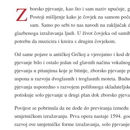
Z
borsko pjevanje, kao što i sam naziv upućuje, 
Postoji mišljenje kako je čovjek na samom počet
sam. Samo po sebi to nas navodi na zaključak d
glazbenoga izražavanja ljudi. U život čovjeka od samih
potrebu da muzicira i kreira s drugim čovjekom.
Od same pojave u antičkoj Grčkoj a vjerojatno i kod dr
pjevanje bilo i ostalo jedan od glavnih načina vokalno
pjevanja u pitanjima koje je bitnije, zborsko pjevanje
uspona u razvoju dvoglasnih i troglasnih moteta. Bud
pjevanja usporedno s razvojem polifonoga skladateljsko
potiskuje solo pjevanje u drugi plan dok zborsko pjev
Povijest se pobrinula da ne dođe do previranja između o
umjetničkom izražavanju. Prva opera nastaje 1594. go
razvoj ove umjetničke forme izražavanja, solo pjevanje