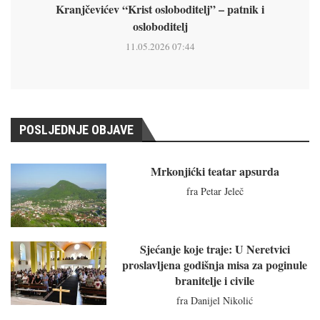
Kranjčevićev “Krist osloboditelj” – patnik i
osloboditelj
11.05.2026 07:44
POSLJEDNJE OBJAVE
Mrkonjićki teatar apsurda
fra Petar Jeleč
Sjećanje koje traje: U Neretvici
proslavljena godišnja misa za poginule
branitelje i civile
fra Danijel Nikolić