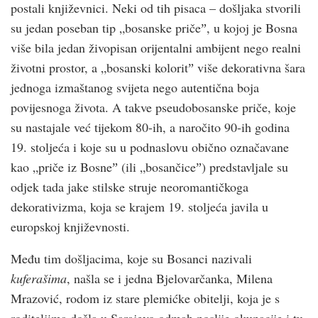
postali književnici. Neki od tih pisaca – došljaka stvorili
su jedan poseban tip „bosanske pričeˮ, u kojoj je Bosna
više bila jedan živopisan orijentalni ambijent nego realni
životni prostor, a „bosanski koloritˮ više dekorativna šara
jednoga izmaštanog svijeta nego autentična boja
povijesnoga života. A takve pseudobosanske priče, koje
su nastajale već tijekom 80-ih, a naročito 90-ih godina
19. stoljeća i koje su u podnaslovu obično označavane
kao „priče iz Bosneˮ (ili „bosančiceˮ) predstavljale su
odjek tada jake stilske struje neoromantičkoga
dekorativizma, koja se krajem 19. stoljeća javila u
europskoj književnosti.
Među tim došljacima, koje su Bosanci nazivali
kuferašima
, našla se i jedna Bjelovarčanka, Milena
Mrazović, rodom iz stare plemićke obitelji, koja je s
roditeljima došla u Sarajevo odmah poslije okupacije i tu