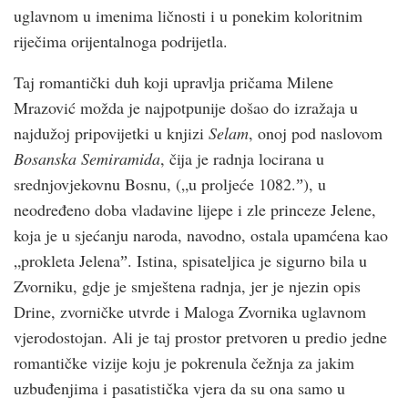
uglavnom u imenima ličnosti i u ponekim koloritnim
riječima orijentalnoga podrijetla.
Taj romantički duh koji upravlja pričama Milene
Mrazović možda je najpotpunije došao do izražaja u
najdužoj pripovijetki u knjizi
Selam
, onoj pod naslovom
Bosanska Semiramida
, čija je radnja locirana u
srednjovjekovnu Bosnu, („u proljeće 1082.ˮ), u
neodređeno doba vladavine lijepe i zle princeze Jelene,
koja je u sjećanju naroda, navodno, ostala upamćena kao
„prokleta Jelenaˮ. Istina, spisateljica je sigurno bila u
Zvorniku, gdje je smještena radnja, jer je njezin opis
Drine, zvorničke utvrde i Maloga Zvornika uglavnom
vjerodostojan. Ali je taj prostor pretvoren u predio jedne
romantičke vizije koju je pokrenula čežnja za jakim
uzbuđenjima i pasatistička vjera da su ona samo u