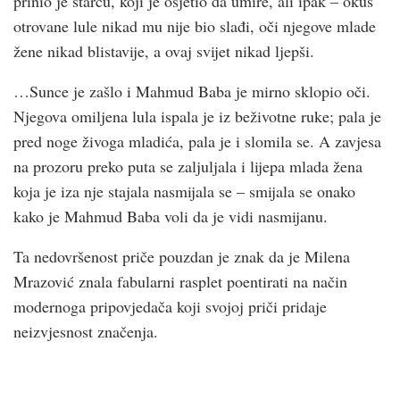
prinio je starcu, koji je osjetio da umire, ali ipak – okus
otrovane lule nikad mu nije bio slađi, oči njegove mlade
žene nikad blistavije, a ovaj svijet nikad ljepši.
…Sunce je zašlo i Mahmud Baba je mirno sklopio oči.
Njegova omiljena lula ispala je iz beživotne ruke; pala je
pred noge živoga mladića, pala je i slomila se. A zavjesa
na prozoru preko puta se zaljuljala i lijepa mlada žena
koja je iza nje stajala nasmijala se – smijala se onako
kako je Mahmud Baba voli da je vidi nasmijanu.
Ta nedovršenost priče pouzdan je znak da je Milena
Mrazović znala fabularni rasplet poentirati na način
modernoga pripovjedača koji svojoj priči pridaje
neizvjesnost značenja.