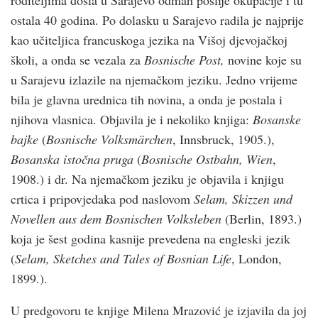
ostala 40 godina. Po dolasku u Sarajevo radila je najprije
kao učiteljica francuskoga jezika na Višoj djevojačkoj
školi, a onda se vezala za
Bosnische Post,
novine koje su
u Sarajevu izlazile na njemačkom jeziku. Jedno vrijeme
bila je glavna urednica tih novina, a onda je postala i
njihova vlasnica. Objavila je i nekoliko knjiga:
Bosanske
bajke
(
Bosnische Volksmärchen
, Innsbruck, 1905.),
Bosanska istočna pruga
(
Bosnische Ostbahn, Wien
,
1908.) i dr. Na njemačkom jeziku je objavila i knjigu
crtica i pripovjedaka pod naslovom
Selam, Skizzen und
Novellen aus dem Bosnischen Volksleben
(Berlin, 1893.)
koja je šest godina kasnije prevedena na engleski jezik
(
Selam, Sketches and Tales of Bosnian Life
, London,
1899.).
U predgovoru te knjige Milena Mrazović je izjavila da joj