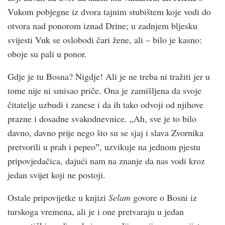
Vukom pobjegne iz dvora tajnim stubištem koje vodi do
otvora nad ponorom iznad Drine; u zadnjem bljesku
svijesti Vuk se oslobodi čari žene, ali – bilo je kasno:
oboje su pali u ponor.
Gdje je tu Bosna? Nigdje! Ali je ne treba ni tražiti jer u
tome nije ni smisao priče. Ona je zamišljena da svoje
čitatelje uzbudi i zanese i da ih tako odvoji od njihove
prazne i dosadne svakodnevnice. „Ah, sve je to bilo
davno, davno prije nego što su se sjaj i slava Zvornika
pretvorili u prah i pepeoˮ, uzvikuje na jednom pjestu
pripovjedačica, dajući nam na znanje da nas vodi kroz
jedan svijet koji ne postoji.
Ostale pripovijetke u knjizi
Selam
govore o Bosni iz
turskoga vremena, ali je i one pretvaraju u jedan