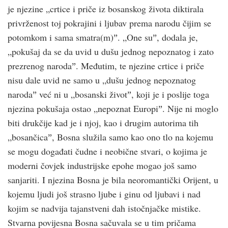
je njezine „crtice i priče iz bosanskog života diktirala
privrženost toj pokrajini i ljubav prema narodu čijim se
potomkom i sama smatra(m)ˮ. „One suˮ, dodala je,
„pokušaj da se da uvid u dušu jednog nepoznatog i zato
prezrenog narodaˮ. Međutim, te njezine crtice i priče
nisu dale uvid ne samo u „dušu jednog nepoznatog
narodaˮ već ni u „bosanski životˮ, koji je i poslije toga
njezina pokušaja ostao „nepoznat Europiˮ. Nije ni moglo
biti drukčije kad je i njoj, kao i drugim autorima tih
„bosančicaˮ, Bosna služila samo kao ono tlo na kojemu
se mogu događati čudne i neobične stvari, o kojima je
moderni čovjek industrijske epohe mogao još samo
sanjariti. I njezina Bosna je bila neoromantički Orijent, u
kojemu ljudi još strasno ljube i ginu od ljubavi i nad
kojim se nadvija tajanstveni dah istočnjačke mistike.
Stvarna povijesna Bosna sačuvala se u tim pričama