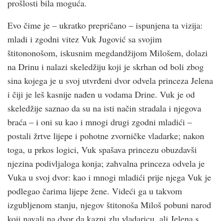
prošlosti bila moguća.
Evo čime je – ukratko prepričano – ispunjena ta vizija:
mladi i zgodni vitez Vuk Jugović sa svojim
štitononošom, iskusnim megdandžijom Milošem, dolazi
na Drinu i nalazi skeledžiju koji je skrhan od boli zbog
sina kojega je u svoj utvrđeni dvor odvela princeza Jelena
i čiji je leš kasnije nađen u vodama Drine. Vuk je od
skeledžije saznao da su na isti način stradala i njegova
braća – i oni su kao i mnogi drugi zgodni mladići –
postali žrtve lijepe i pohotne zvorničke vladarke; nakon
toga, u prkos logici, Vuk spašava princezu obuzdavši
njezina podivljaloga konja; zahvalna princeza odvela je
Vuka u svoj dvor: kao i mnogi mladići prije njega Vuk je
podlegao čarima lijepe žene. Videći ga u takvom
izgubljenom stanju, njegov štitonoša Miloš pobuni narod
koji navali na dvor da kazni zlu vladaricu, ali Jelena s