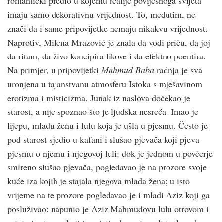
romantički predio u kojemu realije povijesnoga svijeta
imaju samo dekorativnu vrijednost. To, međutim, ne
znači da i same pripovijetke nemaju nikakvu vrijednost.
Naprotiv, Milena Mrazović je znala da vodi priču, da joj
da ritam, da živo koncipira likove i da efektno poentira.
Na primjer, u pripovijetki
Mahmud Baba
radnja je sva
uronjena u tajanstvanu atmosferu Istoka s mješavinom
erotizma i misticizma. Junak iz naslova dočekao je
starost, a nije spoznao što je ljudska nesreća. Imao je
lijepu, mladu ženu i lulu koja je ušla u pjesmu. Često je
pod starost sjedio u kafani i slušao pjevača koji pjeva
pjesmu o njemu i njegovoj luli: dok je jednom u povčerje
smireno slušao pjevača, pogledavao je na prozore svoje
kuće iza kojih je stajala njegova mlada žena; u isto
vrijeme na te prozore pogledavao je i mladi Aziz koji ga
posluživao: napunio je Aziz Mahmudovu lulu otrovom i