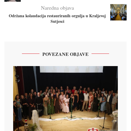
Naredna objava
Održana kolaudacija restauriranih orgulja u Kraljevoj
Sutjesci
POVEZANE OBJAVE