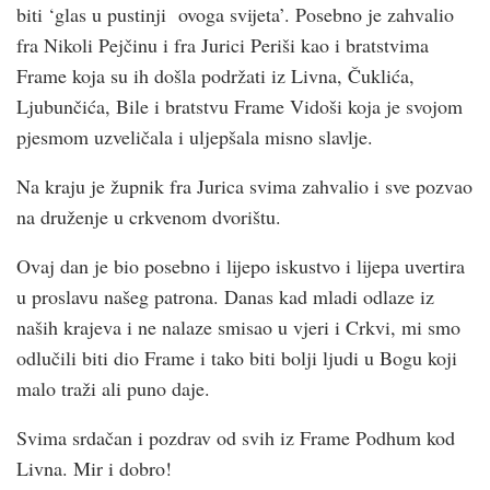
biti ‘glas u pustinji ovoga svijeta’. Posebno je zahvalio
fra Nikoli Pejčinu i fra Jurici Periši kao i bratstvima
Frame koja su ih došla podržati iz Livna, Čuklića,
Ljubunčića, Bile i bratstvu Frame Vidoši koja je svojom
pjesmom uzveličala i uljepšala misno slavlje.
Na kraju je župnik fra Jurica svima zahvalio i sve pozvao
na druženje u crkvenom dvorištu.
Ovaj dan je bio posebno i lijepo iskustvo i lijepa uvertira
u proslavu našeg patrona. Danas kad mladi odlaze iz
naših krajeva i ne nalaze smisao u vjeri i Crkvi, mi smo
odlučili biti dio Frame i tako biti bolji ljudi u Bogu koji
malo traži ali puno daje.
Svima srdačan i pozdrav od svih iz Frame Podhum kod
Livna. Mir i dobro!