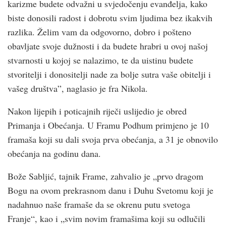
karizme budete odvažni u svjedočenju evanđelja, kako
biste donosili radost i dobrotu svim ljudima bez ikakvih
razlika. Želim vam da odgovorno, dobro i pošteno
obavljate svoje dužnosti i da budete hrabri u ovoj našoj
stvarnosti u kojoj se nalazimo, te da uistinu budete
stvoritelji i donositelji nade za bolje sutra vaše obitelji i
vašeg društva”, naglasio je fra Nikola.
Nakon lijepih i poticajnih riječi uslijedio je obred
Primanja i Obećanja. U Framu Podhum primjeno je 10
framaša koji su dali svoja prva obećanja, a 31 je obnovilo
obećanja na godinu dana.
Bože Sabljić, tajnik Frame, zahvalio je „prvo dragom
Bogu na ovom prekrasnom danu i Duhu Svetomu koji je
nadahnuo naše framaše da se okrenu putu svetoga
Franje“, kao i „svim novim framašima koji su odlučili