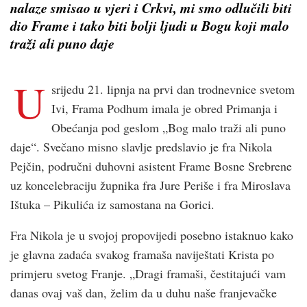
nalaze smisao u vjeri i Crkvi, mi smo odlučili biti
dio Frame i tako biti bolji ljudi u Bogu koji malo
traži ali puno daje
U
srijedu 21. lipnja na prvi dan trodnevnice svetom
Ivi, Frama Podhum imala je obred Primanja i
Obećanja pod geslom „Bog malo traži ali puno
daje“. Svečano misno slavlje predslavio je fra Nikola
Pejčin, područni duhovni asistent Frame Bosne Srebrene
uz koncelebraciju župnika fra Jure Periše i fra Miroslava
Ištuka – Pikulića iz samostana na Gorici.
Fra Nikola je u svojoj propovijedi posebno istaknuo kako
je glavna zadaća svakog framaša naviještati Krista po
primjeru svetog Franje. „Dragi framaši, čestitajući vam
danas ovaj vaš dan, želim da u duhu naše franjevačke