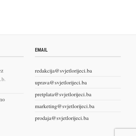
EMAIL
ez
redakcija@svjetlorijeci.ba
.b.
uprava@svjetlorijeci.ba
pretplata@svjetlorijeci.ba
vno
marketing@svjetlorijeci.ba
prodaja@svjetlorijeci.ba