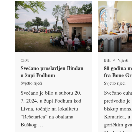
BiH
Vijesti
OFM
80 godina m
Svečano proslavljen Ilindan
fra Bone Gr
u župi Podhum
Svjetlo riječi
Svjetlo riječi
Svečano euhar
Svečano je bilo u subotu 20.
predvodio je
7. 2024. u župi Podhum kod
biskup mons.
Livna, točnije na lokalitetu
Komarica, u 
“Rešetarica” na obalama
goričkim gva
Buškog …