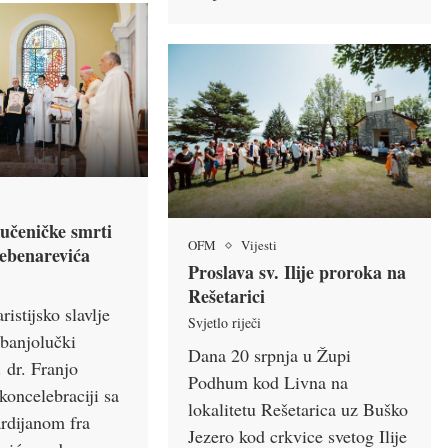
učeničke smrti
OFM
Vijesti
ebenarevića
Proslava sv. Ilije proroka na
Rešetarici
istijsko slavlje
Svjetlo riječi
 banjolučki
Dana 20 srpnja u Župi
 dr. Franjo
Podhum kod Livna na
koncelebraciji sa
lokalitetu Rešetarica uz Buško
rdijanom fra
Jezero kod crkvice svetog Ilije