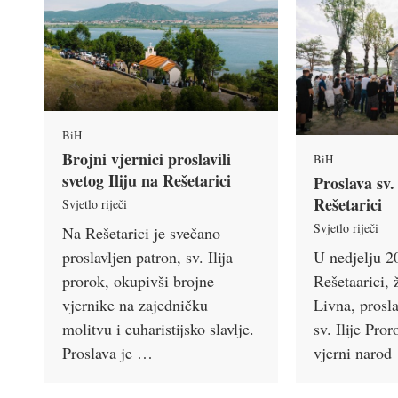
BiH
Brojni vjernici proslavili
BiH
svetog Iliju na Rešetarici
Proslava sv.
Rešetarici
Svjetlo riječi
Svjetlo riječi
Na Rešetarici je svečano
proslavljen patron, sv. Ilija
U nedjelju 20
prorok, okupivši brojne
Rešetaarici,
vjernike na zajedničku
Livna, prosla
molitvu i euharistijsko slavlje.
sv. Ilije Pro
Proslava je …
vjerni naro