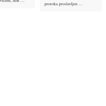
ovićem, don …
proroka proslavljen …