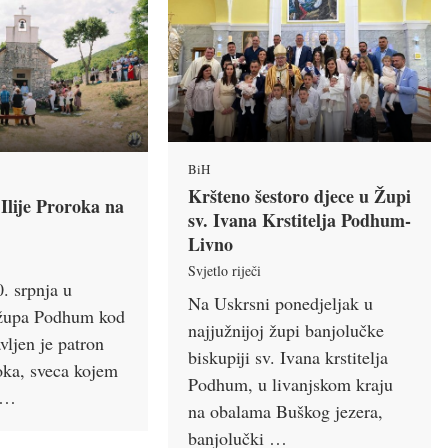
BiH
Kršteno šestoro djece u Župi
 Ilije Proroka na
sv. Ivana Krstitelja Podhum-
Livno
Svjetlo riječi
. srpnja u
Na Uskrsni ponedjeljak u
 župa Podhum kod
najjužnijoj župi banjolučke
vljen je patron
biskupiji sv. Ivana krstitelja
roka, sveca kojem
Podhum, u livanjskom kraju
d …
na obalama Buškog jezera,
banjolučki …