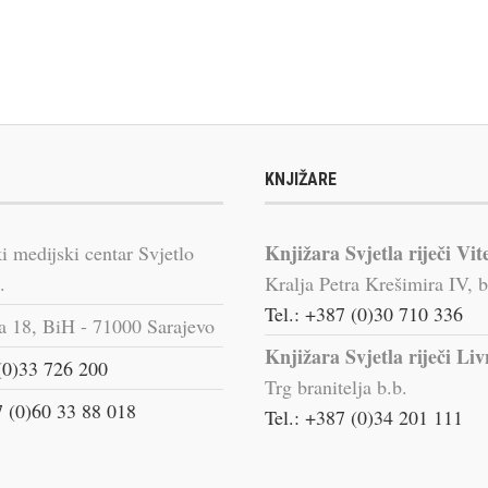
KNJIŽARE
Knjižara Svjetla riječi Vit
i medijski centar Svjetlo
.
Kralja Petra Krešimira IV, b
Tel.: +387 (0)30 710 336
a 18, BiH - 71000 Sarajevo
Knjižara Svjetla riječi Li
(0)33 726 200
Trg branitelja b.b.
 (0)60 33 88 018
Tel.: +387 (0)34 201 111