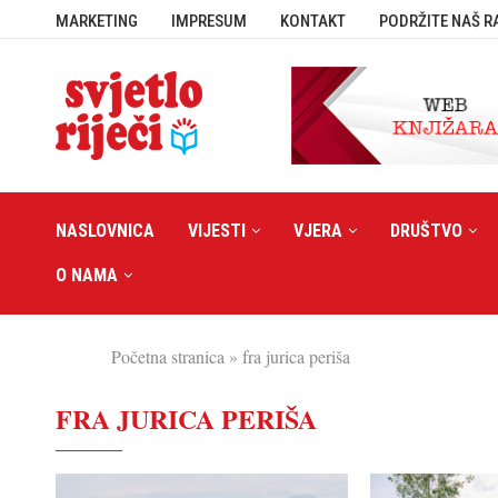
MARKETING
IMPRESUM
KONTAKT
PODRŽITE NAŠ R
NASLOVNICA
VIJESTI
VJERA
DRUŠTVO
O NAMA
Početna stranica
»
fra jurica periša
FRA JURICA PERIŠA