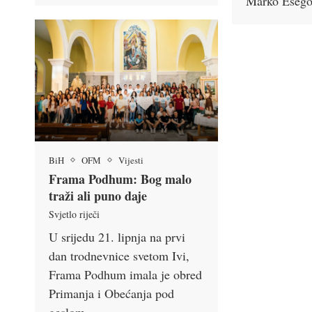
Marko Ešeg
BiH
OFM
Vijesti
Frama Podhum: Bog malo
traži ali puno daje
Svjetlo riječi
U srijedu 21. lipnja na prvi
dan trodnevnice svetom Ivi,
Frama Podhum imala je obred
Primanja i Obećanja pod
geslom …