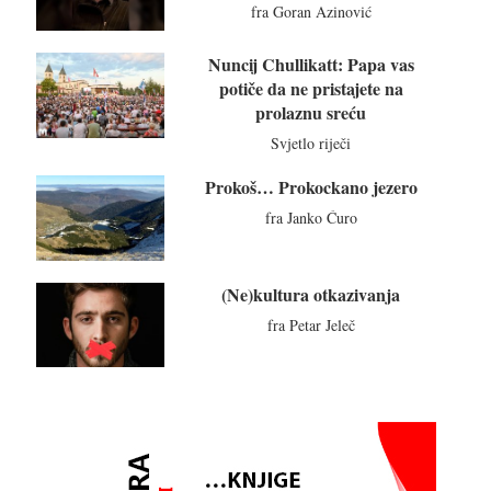
fra Goran Azinović
Nuncij Chullikatt: Papa vas
potiče da ne pristajete na
prolaznu sreću
Svjetlo riječi
Prokoš… Prokockano jezero
fra Janko Ćuro
(Ne)kultura otkazivanja
fra Petar Jeleč