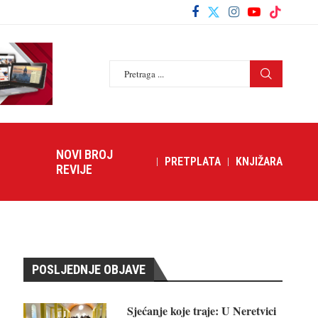
NOVI BROJ
PRETPLATA
KNJIŽARA
REVIJE
POSLJEDNJE OBJAVE
Sjećanje koje traje: U Neretvici