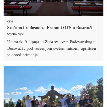
OFM
Svečano i radosno za Framu i OFS u Busovači
Svjetlo riječi
U utorak, 9. lipnja, u Župi sv. Ante Padovanskog u
Busovači , pod večernjom svetom misom, upriličen
je obred primanja …