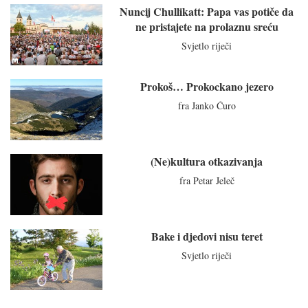
Nuncij Chullikatt: Papa vas potiče da
ne pristajete na prolaznu sreću
Svjetlo riječi
Prokoš… Prokockano jezero
fra Janko Ćuro
(Ne)kultura otkazivanja
fra Petar Jeleč
Bake i djedovi nisu teret
Svjetlo riječi