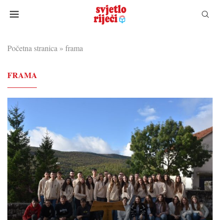
Početna stranica
»
frama
FRAMA