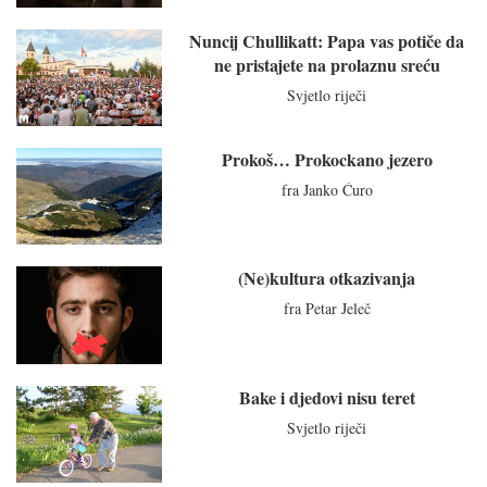
Nuncij Chullikatt: Papa vas potiče da
ne pristajete na prolaznu sreću
Svjetlo riječi
Prokoš… Prokockano jezero
fra Janko Ćuro
(Ne)kultura otkazivanja
fra Petar Jeleč
Bake i djedovi nisu teret
Svjetlo riječi