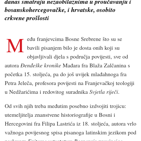
danas smatraju nezaobilaznima u proučavanju i
bosanskohercegovačke, i hrvatske, osobito
crkvene prošlosti
M
eđu franjevcima Bosne Srebrene što su se
bavili pisanjem bilo je dosta onih koji su
objavljivali djela s područja povijesti, sve od
autora
Đenđeške kronike
Mađara fra Blaža Zalčanina s
početka 15. stoljeća, pa do još uvijek mlađahnoga fra
Petra Jeleča, profesora povijesti na Franjevačkoj teologiji
u Nedžarićima i redovitog suradnika
Svjetla riječi
.
Od svih njih treba međutim posebno izdvojiti trojicu:
utemeljitelja znanstvene historiografije u Bosni i
Hercegovini fra Filipa Lastrića iz 18. stoljeća, autora vrlo
važnoga povijesnog spisa pisanoga latinskim jezikom pod
naslovom
Epitome vetustatum Bosnensis provinciae