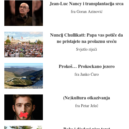
Jean-Luc Nancy i transplantacija srca
fra Goran Azinović
Nuncij Chullikatt: Papa vas potiče da
ne pristajete na prolaznu sreću
Svjetlo riječi
Prokoš… Prokockano jezero
fra Janko Ćuro
(Ne)kultura otkazivanja
fra Petar Jeleč
Bake i djedovi nisu teret