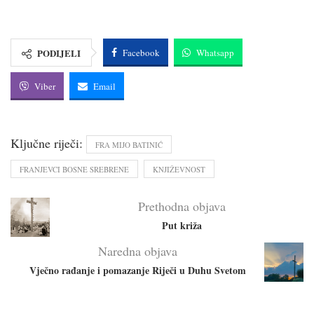
PODIJELI
Facebook
Whatsapp
Viber
Email
Ključne riječi:
FRA MIJO BATINIĆ
FRANJEVCI BOSNE SREBRENE
KNJIŽEVNOST
Prethodna objava
Put križa
Naredna objava
Vječno rađanje i pomazanje Riječi u Duhu Svetom