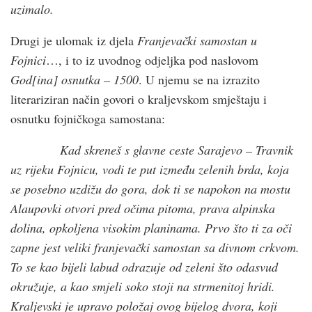
uzimalo.
Drugi je ulomak iz djela
Franjevački samostan u
Fojnici
…, i to iz uvodnog odjeljka pod naslovom
God
[ina] osnutka – 1500
. U njemu se na izrazito
literariziran način govori o kraljevskom smještaju i
osnutku fojničkoga samostana:
Kad skreneš s glavne ceste Sarajevo – Travnik
uz rijeku Fojnicu, vodi te put između zelenih brda, koja
se posebno uzdižu do gora, dok ti se napokon na mostu
Alaupovki otvori pred očima pitoma, prava alpinska
dolina, opkoljena visokim planinama. Prvo što ti za oči
zapne jest veliki franjevački samostan sa divnom crkvom.
To se kao bijeli labud odrazuje od zeleni što odasvud
okružuje, a kao smjeli soko stoji na strmenitoj hridi.
Kraljevski je upravo položaj ovog bijelog dvora, koji