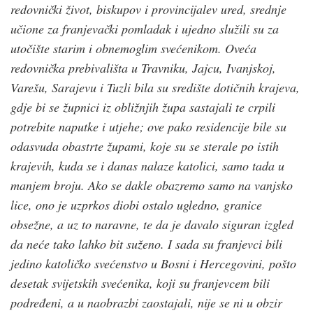
redovnički život, biskupov i provincijalev ured, srednje
učione za franjevački pomladak i ujedno služili su za
utočište starim i obnemoglim svećenikom. Oveća
redovnička prebivališta u Travniku, Jajcu, Ivanjskoj,
Varešu, Sarajevu i Tuzli bila su središte dotičnih krajeva,
gdje bi se župnici iz obližnjih župa sastajali te crpili
potrebite naputke i utjehe; ove pako residencije bile su
odasvuda obastrte župami, koje su se sterale po istih
krajevih, kuda se i danas nalaze katolici, samo tada u
manjem broju. Ako se dakle obazremo samo na vanjsko
lice, ono je uzprkos diobi ostalo ugledno, granice
obsežne, a uz to naravne, te da je davalo siguran izgled
da neće tako lahko bit suženo. I sada su franjevci bili
jedino katoličko svećenstvo u Bosni i Hercegovini, pošto
desetak svijetskih svećenika, koji su franjevcem bili
podređeni, a u naobrazbi zaostajali, nije se ni u obzir