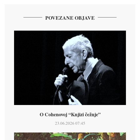
POVEZANE OBJAVE
O Cohenovoj “Knjizi čežnje”
23.06.2026 07:45