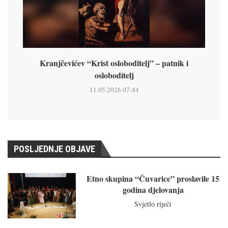
Kranjčevićev “Krist osloboditelj” – patnik i
osloboditelj
11.05.2026 07:44
POSLJEDNJE OBJAVE
Etno skupina “Čuvarice” proslavile 15
godina djelovanja
Svjetlo riječi