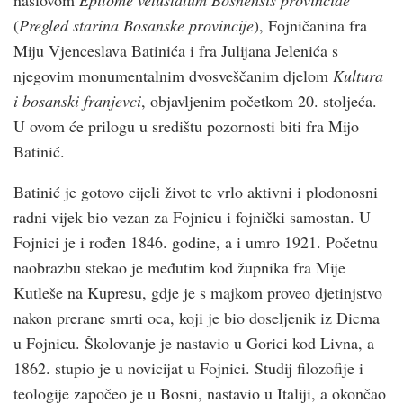
(
Pregled starina Bosanske provincije
), Fojničanina fra
Miju Vjenceslava Batinića i fra Julijana Jelenića s
njegovim monumentalnim dvosveščanim djelom
Kultura
i bosanski franjevci
, objavljenim početkom 20. stoljeća.
U ovom će prilogu u središtu pozornosti biti fra Mijo
Batinić.
Batinić je gotovo cijeli život te vrlo aktivni i plodonosni
radni vijek bio vezan za Fojnicu i fojnički samostan. U
Fojnici je i rođen 1846. godine, a i umro 1921. Početnu
naobrazbu stekao je međutim kod župnika fra Mije
Kutleše na Kupresu, gdje je s majkom proveo djetinjstvo
nakon prerane smrti oca, koji je bio doseljenik iz Dicma
u Fojnicu. Školovanje je nastavio u Gorici kod Livna, a
1862. stupio je u novicijat u Fojnici. Studij filozofije i
teologije započeo je u Bosni, nastavio u Italiji, a okončao