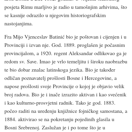
posjeta Rimu marljivo je radio u tamošnjim arhivima, što
se kasnije odrazilo u njegovim historiografskim
nastojanjima.
Fra Mijo Vjenceslav Batinić bio je poštovan i cijenjen i u
Provinciji i izvan nje. God. 1889. proglašen je počasnim
provincijalom, a 1920. regent Aleksandar odlikovao ga je
redom sv. Save. Imao je vrlo temeljitu i široku naobrazbu
te bio dobar znalac latinskoga jezika. Bio je također
odličan poznavatelj prošlosti Bosne i Hercegovine, a
napose prošlosti svoje Provincije o kojoj je objavio velik
broj radova. Bio je i inače izrazito aktivan i kao svećenik
i kao kulturno-prosvjetni radnik. Tako je god. 1883.
počeo raditi na uređenju knjižnice fojničkog samostana, a
1884. aktivirao se na pokretanju pojedinih glasila u
Bosni Srebrenoj. Zaslužan je i po tome što je u