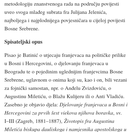
metodologiju znanstvenoga rada na području povijesti
uveo svoga mlađeg subrata fra Julijana Jelenića,
najboljega i najplodnijega povjesničara u cijeloj povijesti
Bosne Srebrene.
Spisateljski opus
Pisao je Batinić o utjecaju franjevaca na političke prilike
u Bosni i Hercegovini, o djelovanju franjevaca u
Beogradu te o pojedinim uglednijim franjevcima Bosne
Srebrene, uglavnom o onima koji su, kao i on, bili vezani
za fojnički samostan, npr. o Anđelu Zvizdoviću, o
Augustinu Miletiću, o Blažu Kulijeru ili o Anti Vladiću.
Zasebno je objavio djela:
Djelovanje franjevaca u Bosni i
Hercegovini za prvih šest viekova njihova boravka
, sv.
I–III (Zagreb, 1881–1887),
Životopis fra Augustina
Miletića biskupa dauliskoga i namjesnika apostolskoga u