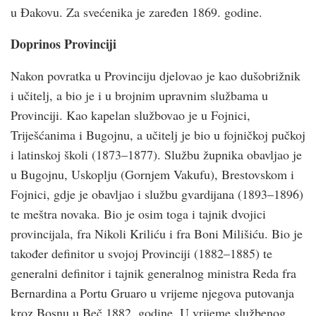
u Đakovu. Za svećenika je zaređen 1869. godine.
Doprinos Provinciji
Nakon povratka u Provinciju djelovao je kao dušobrižnik
i učitelj, a bio je i u brojnim upravnim službama u
Provinciji. Kao kapelan službovao je u Fojnici,
Triješćanima i Bugojnu, a učitelj je bio u fojničkoj pučkoj
i latinskoj školi (1873–1877). Službu župnika obavljao je
u Bugojnu, Uskoplju (Gornjem Vakufu), Brestovskom i
Fojnici, gdje je obavljao i službu gvardijana (1893–1896)
te meštra novaka. Bio je osim toga i tajnik dvojici
provincijala, fra Nikoli Kriliću i fra Boni Milišiću. Bio je
također definitor u svojoj Provinciji (1882–1885) te
generalni definitor i tajnik generalnog ministra Reda fra
Bernardina a Portu Gruaro u vrijeme njegova putovanja
kroz Bosnu u Beč 1882. godine. U vrijeme službenog