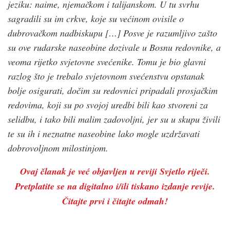
jeziku: naime, njemačkom i talijanskom. U tu svrhu
sagradili su im crkve, koje su većinom ovisile o
dubrovačkom nadbiskupu […] Posve je razumljivo zašto
su ove rudarske naseobine dozivale u Bosnu redovnike, a
veoma rijetko svjetovne svećenike. Tomu je bio glavni
razlog što je trebalo svjetovnom svećenstvu opstanak
bolje osigurati, dočim su redovnici pripadali prosjačkim
redovima, koji su po svojoj uredbi bili kao stvoreni za
selidbu, i tako bili malim zadovoljni, jer su u skupu živili
te su ih i neznatne naseobine lako mogle uzdržavati
dobrovoljnom milostinjom.
Ovaj članak je već objavljen u reviji Svjetlo riječi.
Pretplatite se na digitalno i/ili tiskano izdanje revije.
Čitajte prvi i čitajte odmah!