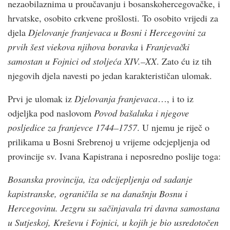
nezaobilaznima u proučavanju i bosanskohercegovačke, i
hrvatske, osobito crkvene prošlosti. To osobito vrijedi za
djela
Djelovanje franjevaca u Bosni i Hercegovini za
prvih šest viekova njihova boravka
i
Franjevački
samostan u Fojnici od stoljeća XIV.–XX
. Zato ću iz tih
njegovih djela navesti po jedan karakterističan ulomak.
Prvi je ulomak iz
Djelovanja franjevaca
…, i to iz
odjeljka pod naslovom
Povod bašaluka i njegove
posljedice za franjevce 1744–1757
. U njemu je riječ o
prilikama u Bosni Srebrenoj u vrijeme odcjepljenja od
provincije sv. Ivana Kapistrana i neposredno poslije toga:
Bosanska provincija, iza odcijepljenja od sadanje
kapistranske, ograničila se na današnju Bosnu i
Hercegovinu. Jezgru su sačinjavala tri davna samostana
u Sutjeskoj, Kreševu i Fojnici, u kojih je bio usredotočen