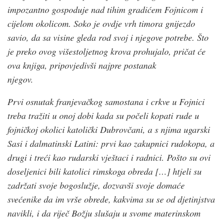
impozantno gospoduje nad tihim gradićem Fojnicom i
cijelom okolicom. Soko je ovdje vrh timora gnijezdo
savio, da sa visine gleda rod svoj i njegove potrebe. Što
je preko ovog višestoljetnog krova prohujalo, pričat će
ova knjiga, pripovjedivši najpre postanak
njegov.
Prvi osnutak franjevačkog samostana i crkve u Fojnici
treba tražiti u onoj dobi kada su počeli kopati rude u
fojničkoj okolici katolički Dubrovčani, a s njima ugarski
Sasi i dalmatinski Latini: prvi kao zakupnici rudokopa, a
drugi i treći kao rudarski vještaci i radnici. Pošto su ovi
doseljenici bili katolici rimskoga obreda […] htjeli su
zadržati svoje bogoslužje, dozvavši svoje domaće
svećenike da im vrše obrede, kakvima su se od djetinjstva
navikli, i da riječ Božju slušaju u svome materinskom