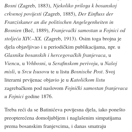
Bosni
(Zagreb, 1883),
Njekoliko priloga k bosanskoj
crkvenoj povijesti
(Zagreb, 1885),
Der Einfluss der
Franziskaner an die politischen Angelegenheiten in
Bosnien
(Beč, 1889),
Franjevački samostan u Fojnici od
stoljeća XIV.–XX.
(Zagreb, 1913). Osim toga brojna je
djela objavljivao i u periodičkim publikacijama, npr. u
Glasniku bosanskih i hercegovačkih franjevaca
, u
Viencu
, u
Vrhbosni
, u
Serafinskom perivoju
, u
Našoj
misli
, u
Srcu Isusovu
te u listu
Bosnische Post
. Svoj
literarni prvijenac objavio je u
Katoličkom listu
zagrebačkom pod naslovom
Fojnički samostan franjevaca
u Fojnici
godine 1876.
Treba reći da se Batinićeva povijesna djela, iako ponešto
preopterećena domoljubljem i naglašenim simpatijama
prema bosanskim franjevcima, i danas smatraju