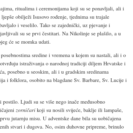
ima, ritualima i ceremonijama koji su se ponavljali, ali i
o ljepše obilježi Isusovo rođenje, tjednima su trajale
bavljalo i veselilo. Tako se zajednički, uz pjevanje i
vljivali su se prvi čestitari. Na Nikolinje se plašilo, a u
kojeg će se momka udati.
posebnostima sredine i vremena u kojem su nastali, ali i o
otvrđuju istraživanja o narodnoj tradiciji diljem Hrvatske i
ća, posebno u seoskim, ali i u gradskim sredinama
ja i folklora, osobito na blagdane Sv. Barbare, Sv. Lucije i
i postilo. Ljudi su se više nego inače međusobno
bičajeni
zorničari
koji su nosili svijeće, baklje ili lampaše,
a prvu jutarnju misu. U adventske dane bila su uobičajena
đenih stvari i dugova. No, osim duhovne pripreme, brinulo