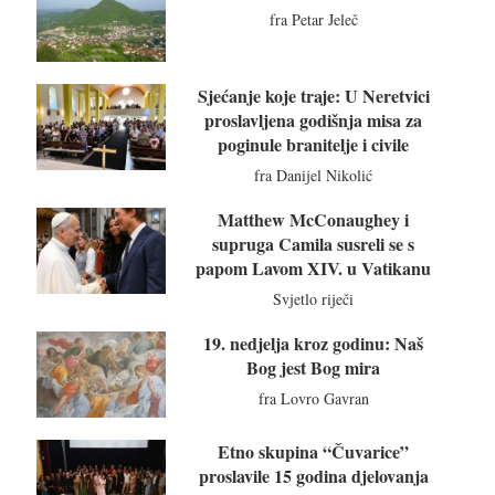
fra Petar Jeleč
Sjećanje koje traje: U Neretvici
proslavljena godišnja misa za
poginule branitelje i civile
fra Danijel Nikolić
Matthew McConaughey i
supruga Camila susreli se s
papom Lavom XIV. u Vatikanu
Svjetlo riječi
19. nedjelja kroz godinu: Naš
Bog jest Bog mira
fra Lovro Gavran
Etno skupina “Čuvarice”
proslavile 15 godina djelovanja