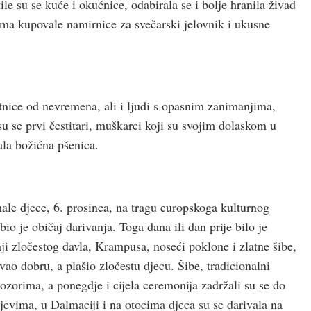
tile su se kuće i okućnice, odabirala se i bolje hranila živad
nama kupovale namirnice za svečarski jelovnik i ukusne
tnice od nevremena, ali i ljudi s opasnim zanimanjima,
 su se prvi čestitari, muškarci koji su svojim dolaskom u
ala božićna pšenica.
ale djece, 6. prosinca, na tragu europskoga kulturnog
o je običaj darivanja. Toga dana ili dan prije bilo je
ji zločestog đavla, Krampusa, noseći poklone i zlatne šibe,
ao dobru, a plašio zločestu djecu. Šibe, tradicionalni
rozorima, a ponegdje i cijela ceremonija zadržali su se do
jevima, u Dalmaciji i na otocima djeca su se darivala na