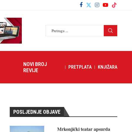
NOVI BROJ
PRETPLATA
KNJIŽARA
REVIJE
POSLJEDNJE OBJAVE
Mrkonjićki teatar apsurda