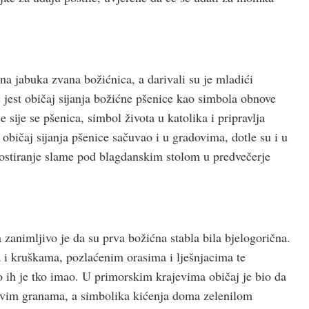
šena jabuka zvana božićnica, a darivali su je mladići
 jest običaj sijanja božićne pšenice kao simbola obnove
 sije se pšenica, simbol života u katolika i pripravlja
 običaj sijanja pšenice sačuvao i u gradovima, dotle su i u
prostiranje slame pod blagdanskim stolom u predvečerje
 zanimljivo je da su prva božićna stabla bila bjelogorična.
 i kruškama, pozlaćenim orasima i lješnjacima te
ko ih je tko imao. U primorskim krajevima običaj je bio da
rovim granama, a simbolika kićenja doma zelenilom