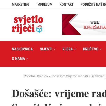
MARKETING
IMPRESUM
KONTAKT
PODRŽITE NAŠ R
NASLOVNICA
VIJESTI
VJERA
DRUŠTVO
O NAMA
Početna stranica
»
Došašće: vrijeme radosti i iščekivanja
Došašće: vrijeme rad