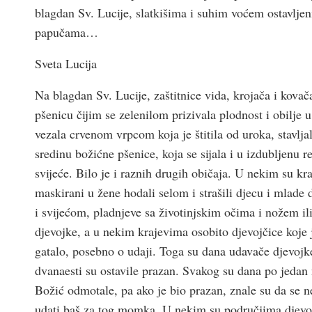
blagdan Sv. Lucije, slatkišima i suhim voćem ostavlj
papučama…
Sveta Lucija
Na blagdan Sv. Lucije, zaštitnice vida, krojača i kovač
pšenicu čijim se zelenilom prizivala plodnost i obilje u
vezala crvenom vrpcom koja je štitila od uroka, stavljal
sredinu božićne pšenice, koja se sijala i u izdubljenu re
svijeće. Bilo je i raznih drugih običaja. U nekim su k
maskirani u žene hodali selom i strašili djecu i mlade
i svijećom, pladnjeve sa životinjskim očima i nožem il
djevojke, a u nekim krajevima osobito djevojčice koje j
gatalo, posebno o udaji. Toga su dana udavače djevojk
dvanaesti su ostavile prazan. Svakog su dana po jedan 
Božić odmotale, pa ako je bio prazan, znale su da se n
udati baš za tog momka. U nekim su područjima djevoj