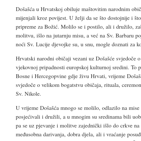
Došašća u Hrvatskoj obiluje maštovitim narodnim običaj
mijenjali kroz povijest. U želji da se što dostojnije i št
pripreme za Božić. Molilo se i postilo, ali i družilo, za
molitvu, išlo na jutarnju misu, a već na Sv. Barbaru poja
noći Sv. Lucije djevojke su, u snu, mogle doznati za 
Hrvatski narodni običaji vezani uz Došašće svjedoče o 
vjekovnoj pripadnosti europskoj kulturnoj sredini. To p
Bosne i Hercegopvine gdje živu Hrvati, vrijeme Došaš
svjedoče o velikom bogatstvu običaja, rituala, ceremoni
Sv. Nikole.
U vrijeme Došašća mnogo se molilo, odlazilo na mise 
posjećivali i družili, a u mnogim su sredinama bili uo
pa se uz pjevanje i molitve zajednički išlo do crkve n
međusobna darivanja, dobra djela, ali i vraćanje posu