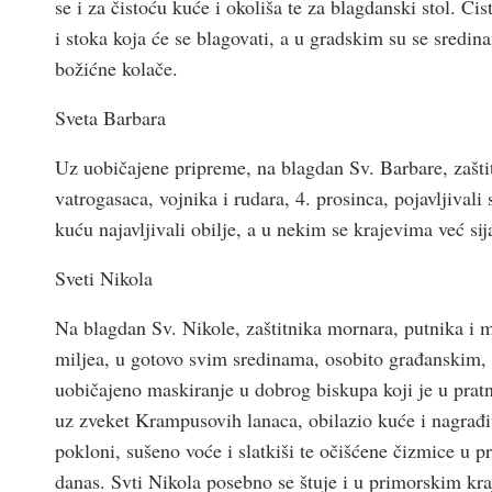
se i za čistoću kuće i okoliša te za blagdanski stol. Čis
i stoka koja će se blagovati, a u gradskim su se sredi
božićne kolače.
Sveta Barbara
Uz uobičajene pripreme, na blagdan Sv. Barbare, zašti
vatrogasaca, vojnika i rudara, 4. prosinca, pojavljivali
kuću najavljivali obilje, a u nekim se krajevima već sij
Sveti Nikola
Na blagdan Sv. Nikole, zaštitnika mornara, putnika i m
miljea, u gotovo svim sredinama, osobito građanskim, bi
uobičajeno maskiranje u dobrog biskupa koji je u pratn
uz zveket Krampusovih lanaca, obilazio kuće i nagrađiv
pokloni, sušeno voće i slatkiši te očišćene čizmice u p
danas. Svti Nikola posebno se štuje i u primorskim kra