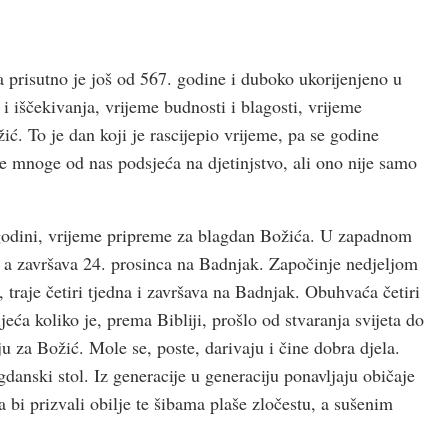
 prisutno je još od 567. godine i duboko ukorijenjeno u
 i iščekivanja, vrijeme budnosti i blagosti, vrijeme
ić. To je dan koji je rascijepio vrijeme, pa se godine
e mnoge od nas podsjeća na djetinjstvo, ali ono nije samo
j godini, vrijeme pripreme za blagdan Božića. U zapadnom
a, a završava 24. prosinca na Badnjak. Započinje nedjeljom
 traje četiri tjedna i završava na Badnjak. Obuhvaća četiri
eća koliko je, prema Bibliji, prošlo od stvaranja svijeta do
 za Božić. Mole se, poste, darivaju i čine dobra djela.
danski stol. Iz generacije u generaciju ponavljaju običaje
 bi prizvali obilje te šibama plaše zločestu, a sušenim