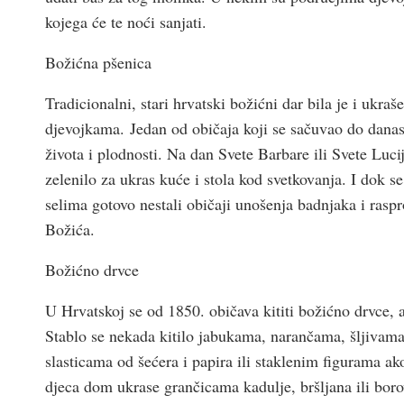
kojega će te noći sanjati.
Božićna pšenica
Tradicionalni, stari hrvatski božićni dar bila je i ukra
djevojkama. Jedan od običaja koji se sačuvao do danas
života i plodnosti. Na dan Svete Barbare ili Svete Lucije
zelenilo za ukras kuće i stola kod svetkovanja. I dok se
selima gotovo nestali običaji unošenja badnjaka i ras
Božića.
Božićno drvce
U Hrvatskoj se od 1850. običava kititi božićno drvce, a
Stablo se nekada kitilo jabukama, narančama, šljivama
slasticama od šećera i papira ili staklenim figurama a
djeca dom ukrase grančicama kadulje, bršljana ili bo