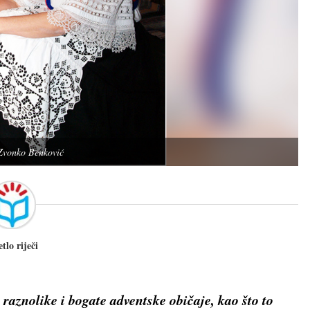
 Zvonko Benković
etlo riječi
aznolike i bogate adventske običaje, kao što to