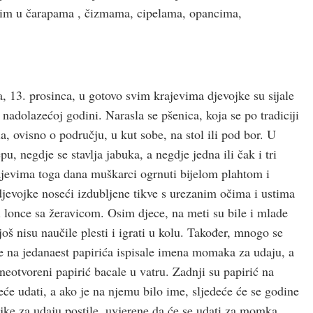
enim u čarapama , čizmama, cipelama, opancima,
a, 13. prosinca, u gotovo svim krajevima djevojke su sijale
 nadolazećoj godini. Narasla se pšenica, koja se po tradiciji
a, ovisno o području, u kut sobe, na stol ili pod bor. U
pu, negdje se stavlja jabuka, a negdje jedna ili čak i tri
rajevima toga dana muškarci ogrnuti bijelom plahtom i
 djevojke noseći izdubljene tikve s urezanim očima i ustima
i lonce sa žeravicom. Osim djece, na meti su bile i mlade
oš nisu naučile plesti i igrati u kolu. Također, mnogo se
e na jedanaest papirića ispisale imena momaka za udaju, a
neotvoreni papirić bacale u vatru. Zadnji su papirić na
eće udati, a ako je na njemu bilo ime, sljedeće će se godine
ke za udaju postile, uvjerene da će se udati za momka