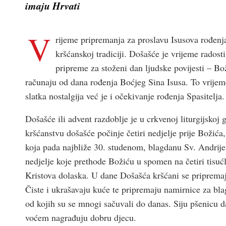
imaju Hrvati
V
rijeme pripremanja za proslavu Isusova rođenja
kršćanskoj tradiciji. Došašće je vrijeme radosti
pripreme za stoženi dan ljudske povijesti – Bož
računaju od dana rođenja Boćjeg Sina Isusa. To vrijem
slatka nostalgija već je i očekivanje rođenja Spasitelja.
Došašće ili advent razdoblje je u crkvenoj liturgijsko
kršćanstvu došašće počinje četiri nedjelje prije Božić
koja pada najbliže 30. studenom, blagdanu Sv. Andrije,
nedjelje koje prethode Božiću u spomen na četiri tisućlj
Kristova dolaska. U dane Došašća kršćani se pripremaju
Čiste i ukrašavaju kuće te pripremaju namirnice za blag
od kojih su se mnogi sačuvali do danas. Siju pšenicu da
voćem nagrađuju dobru djecu.