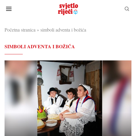
Početna stranica
»
simboli adventa i božića
SIMBOLI ADVENTA I BOŽIĆA