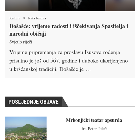
Kultura
Naša baština
Došašće: vrijeme radosti i iščekivanja Spasitelja i
narodni običaji
Svjetlo riječi
Vrijeme pripremanja za proslavu Isusova rođenja
prisutno je još od 567. godine i duboko ukorijenjeno
u kršćanskoj tradiciji. Došašće je …
POSLJEDNJE OBJAVE
Mrkonjićki teatar apsurda
fra Petar Jeleč