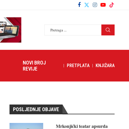
NOVI BROJ
PRETPLATA
KNJIŽARA
REVIJE
POSLJEDNJE OBJAVE
Mrkonjićki teatar apsurda