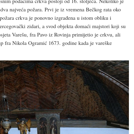
esnim podacima crkva postoji od 16. stoljeća. Nekoliko je
o dva najveća požara. Prvi je iz vremena Bečkog rata oko
požara crkva je ponovno izgrađena u istom obliku i
hercegovački zidari, a svod objekta domaći majstori koji su
sjeta Varešu, fra Pavo iz Rovinja primijetio je crkvu, ali
skup fra Nikola Ogramić 1673. godine kada je vareške