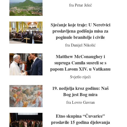
fra Petar Jeleč
Sjećanje koje traje: U Neretvici
proslavljena godišnja misa za
poginule branitelje i civile
fra Danijel Nikolić
Matthew McConaughey i
supruga Camila susreli se s
papom Lavom XIV. u Vatikanu
Svjetlo riječi
19. nedjelja kroz godinu: Naš
Bog jest Bog mira
fra Lovro Gavran
Etno skupina “Čuvarice”
proslavile 15 godina djelovanja