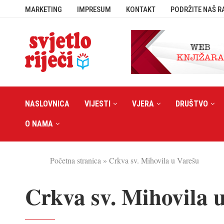
MARKETING
IMPRESUM
KONTAKT
PODRŽITE NAŠ R
NASLOVNICA
VIJESTI
VJERA
DRUŠTVO
O NAMA
Početna stranica
»
Crkva sv. Mihovila u Varešu
Crkva sv. Mihovila 