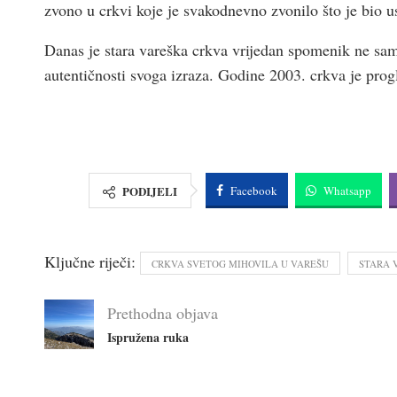
zvono u crkvi koje je svakodnevno zvonilo što je bio us
Danas je stara vareška crkva vrijedan spomenik ne sam
autentičnosti svoga izraza. Godine 2003. crkva je pr
PODIJELI
Facebook
Whatsapp
Ključne riječi:
CRKVA SVETOG MIHOVILA U VAREŠU
STARA 
Prethodna objava
Ispružena ruka