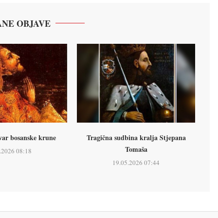
NE OBJAVE
uvar bosanske krune
Tragična sudbina kralja Stjepana
Tomaša
.2026 08:18
19.05.2026 07:44