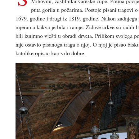
Mihovilu, zaštitniku vareške župe. Prema povij
puta gorila u požarima. Postoje pisani tragovi 
1679. godine i drugi iz 1819. godine. Nakon zadnjega 
mjerama kakva je bila i ranije. Zidove crkve su radili 
bili iznimno vješti u obradi drveta. Prilikom svojega po
nije ostavio pisanoga traga o njoj. O njoj je pisao bi
katolike opisao kao vrlo dobre.