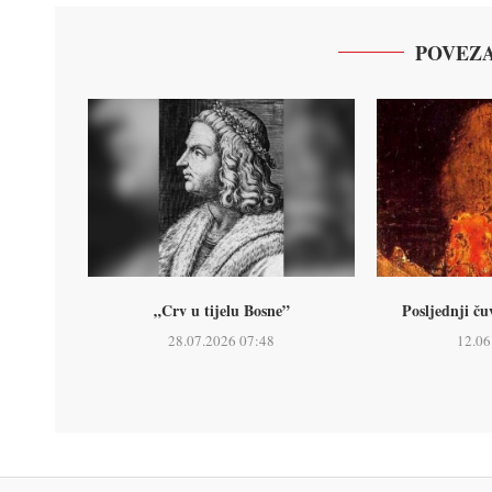
POVEZA
„Crv u tijelu Bosne”
Posljednji č
28.07.2026 07:48
12.06