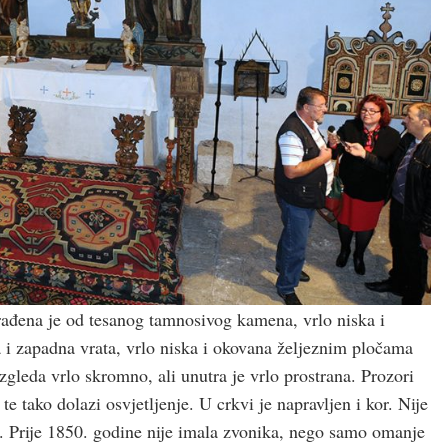
rađena je od tesanog tamnosivog kamena, vrlo niska i
i zapadna vrata, vrlo niska i okovana željeznim pločama
zgleda vrlo skromno, ali unutra je vrlo prostrana. Prozori
te tako dolazi osvjetljenje. U crkvi je napravljen i kor. Nije
du. Prije 1850. godine nije imala zvonika, nego samo omanje