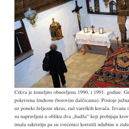
Crkva je temeljito obnovljena 1990. i 1991. godine. G
pokrivena šindrom (borovim daščicama). Postoje južna 
uz poneki željezni ukras, rad vareških kovača. Izvana i
su napravljeni u obliku dva „badža“ koji probijaju krov 
imala sakristiju pa su svećenici koristili udubine u zi