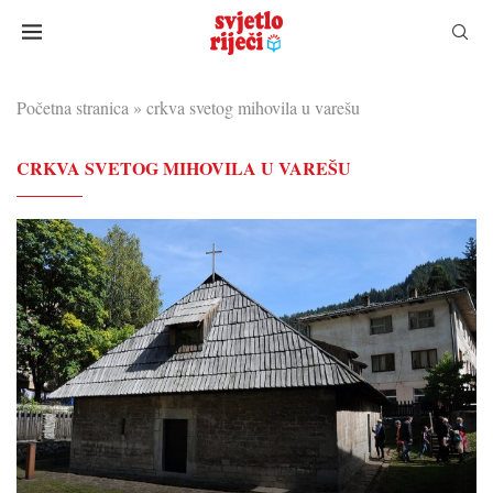
Početna stranica
»
crkva svetog mihovila u varešu
CRKVA SVETOG MIHOVILA U VAREŠU