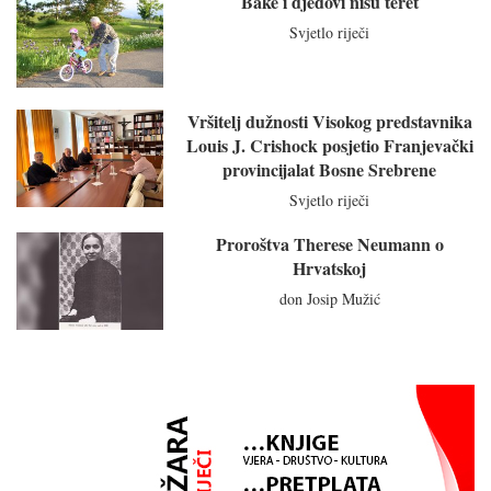
Bake i djedovi nisu teret
Svjetlo riječi
Vršitelj dužnosti Visokog predstavnika
Louis J. Crishock posjetio Franjevački
provincijalat Bosne Srebrene
Svjetlo riječi
Proroštva Therese Neumann o
Hrvatskoj
don Josip Mužić