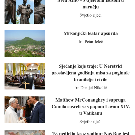
naručju
Svjetlo riječi
Mrkonjićki teatar apsurda
fra Petar Jeleč
Sjećanje koje traje: U Neretvici
proslavljena godišnja misa za poginule
branitelje i civile
fra Danijel Nikolić
Matthew McConaughey i supruga
Camila susreli se s papom Lavom XIV.
u Vatikanu
Svjetlo riječi
19. nedjelja kroz godinu: Naš Bog jest