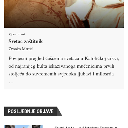
Vjera i život
Svetac zaštitnik
Zvonko Martić
Povijesni pregled čašćenja svetaca u Katoličkoj crkvi,
od najranijeg kulta iskazivanoga mučenicima prvih
stoljeća do suvremenih svjedoka ljubavi i milosrđa
…
POSLJEDNJE OBJAVE
Sveti Anto – s djetetom Isusom u