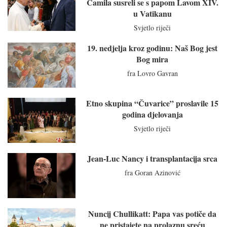
Camila susreli se s papom Lavom XIV.
u Vatikanu
Svjetlo riječi
19. nedjelja kroz godinu: Naš Bog jest
Bog mira
fra Lovro Gavran
Etno skupina “Čuvarice” proslavile 15
godina djelovanja
Svjetlo riječi
Jean-Luc Nancy i transplantacija srca
fra Goran Azinović
Nuncij Chullikatt: Papa vas potiče da
ne pristajete na prolaznu sreću