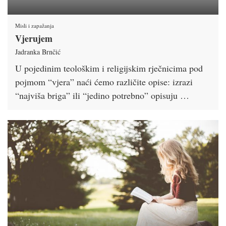
Misli i zapažanja
Vjerujem
Jadranka Brnčić
U pojedinim teološkim i religijskim rječnicima pod
pojmom “vjera” naći ćemo različite opise: izrazi
“najviša briga” ili “jedino potrebno” opisuju …