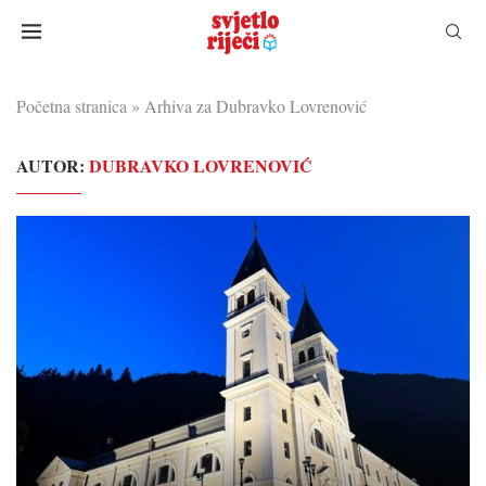
Početna stranica
»
Arhiva za Dubravko Lovrenović
AUTOR:
DUBRAVKO LOVRENOVIĆ