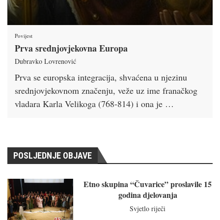
Povijest
Prva srednjovjekovna Europa
Dubravko Lovrenović
Prva se europska integracija, shvaćena u njezinu
srednjovjekovnom značenju, veže uz ime franačkog
vladara Karla Velikoga (768-814) i ona je …
POSLJEDNJE OBJAVE
Etno skupina “Čuvarice” proslavile 15
godina djelovanja
Svjetlo riječi