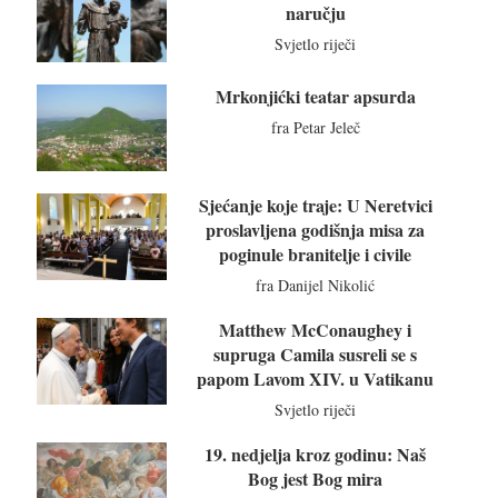
naručju
Svjetlo riječi
Mrkonjićki teatar apsurda
fra Petar Jeleč
Sjećanje koje traje: U Neretvici
proslavljena godišnja misa za
poginule branitelje i civile
fra Danijel Nikolić
Matthew McConaughey i
supruga Camila susreli se s
papom Lavom XIV. u Vatikanu
Svjetlo riječi
19. nedjelja kroz godinu: Naš
Bog jest Bog mira