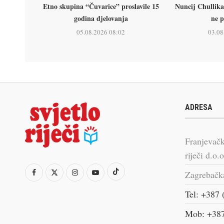
Etno skupina “Čuvarice” proslavile 15
Nuncij Chullika
godina djelovanja
ne p
05.08.2026 08:02
03.08
ADRESA
Franjevačk
riječi d.o.o
Zagrebačk
Tel: +387 
Mob: +387