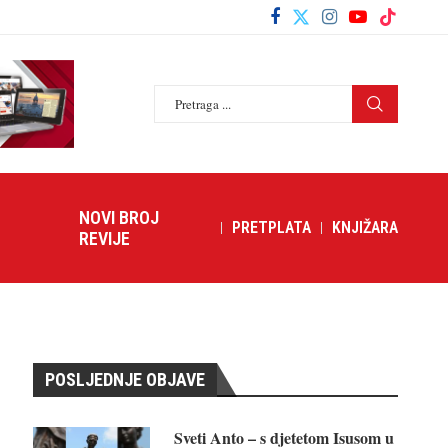
NOVI BROJ
PRETPLATA
KNJIŽARA
REVIJE
POSLJEDNJE OBJAVE
Sveti Anto – s djetetom Isusom u