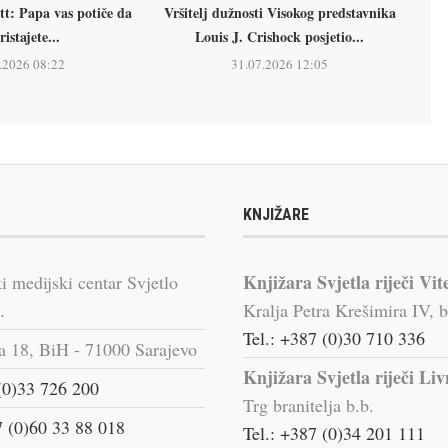
tt: Papa vas potiče da
Vršitelj dužnosti Visokog predstavnika
ristajete...
Louis J. Crishock posjetio...
.2026 08:22
31.07.2026 12:05
KNJIŽARE
Knjižara Svjetla riječi Vit
i medijski centar Svjetlo
.
Kralja Petra Krešimira IV, b
Tel.: +387 (0)30 710 336
a 18, BiH - 71000 Sarajevo
Knjižara Svjetla riječi Li
(0)33 726 200
Trg branitelja b.b.
 (0)60 33 88 018
Tel.: +387 (0)34 201 111