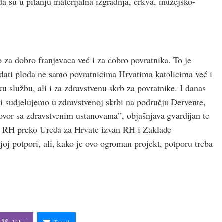
a su u pitanju materijalna izgradnja, crkva, muzejsko-
o za dobro franjevaca već i za dobro povratnika. To je
će dati ploda ne samo povratnicima Hrvatima katolicima već i
u službu, ali i za zdravstvenu skrb za povratnike. I danas
i sudjelujemo u zdravstvenoj skrbi na području Dervente,
vor sa zdravstvenim ustanovama”, objašnjava gvardijan te
de RH preko Ureda za Hrvate izvan RH i Zaklade
j potpori, ali, kako je ovo ogroman projekt, potporu treba
Viber
Email