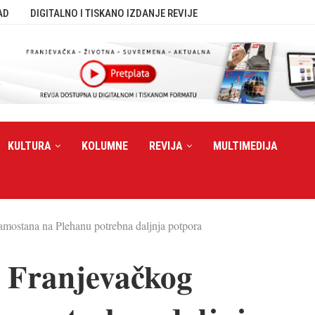
AD
DIGITALNO I TISKANO IZDANJE REVIJE
KULTURA
KOLUMNE
REVIJA
MULTIMEDIJA
amostana na Plehanu potrebna daljnja potpora
e Franjevačkog