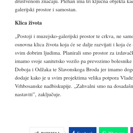
društvenom značaju. Plehan ima tri ključna objekta kad
galerijski prostor i samostan.
Klica života
„Postoji i muzejsko-galerijski prostor te crkva, ne sam
osnovna klica života koja će se dalje razvijati i koja 
svim dobrim ljudima. Planirali smo prostor za izdavačk
imamo svoje sanitetsko vozilo pa prevozimo bolesnike 
Doboja i Odžaka te Slavonskoga Broda jer imamo dogo
dodaje kako je u svim projektima velika potpora Vla
Vrhbosanske nadbiskupije. „Zahvalni smo na dosadašnjo
nastaviti”, zaključuje.
Facebook
Whatsapp