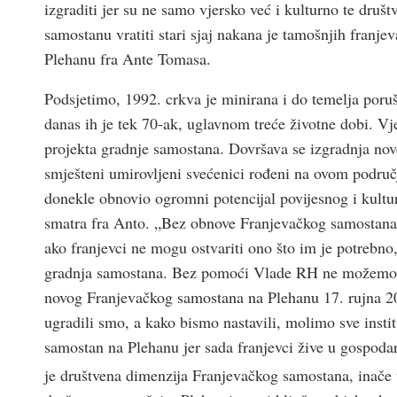
izgraditi jer su ne samo vjersko već i kulturno te druš
samostanu vratiti stari sjaj nakana je tamošnjih franje
Plehanu fra Ante Tomasa.
Podsjetimo, 1992. crkva je minirana i do temelja poruš
danas ih je tek 70-ak, uglavnom treće životne dobi. Vje
projekta gradnje samostana. Dovršava se izgradnja nove
smješteni umirovljeni svećenici rođeni na ovom područ
donekle obnovio ogromni potencijal povijesnog i kultur
smatra fra Anto. „Bez obnove Franjevačkog samostana 
ako franjevci ne mogu ostvariti ono što im je potrebno
gradnja samostana. Bez pomoći Vlade RH ne možemo m
novog Franjevačkog samostana na Plehanu 17. rujna 202
ugradili smo, a kako bismo nastavili, molimo sve insti
samostan na Plehanu jer sada franjevci žive u gospodar
je društvena dimenzija Franjevačkog samostana, inače 