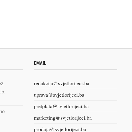
EMAIL
ez
redakcija@svjetlorijeci.ba
.b.
uprava@svjetlorijeci.ba
pretplata@svjetlorijeci.ba
vno
marketing@svjetlorijeci.ba
prodaja@svjetlorijeci.ba