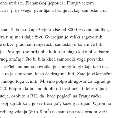
tveno središte. Plehanskoj ljepotici i Franjevačkom
vaca i, prije svega, gvardijana Franjevačkog samostana na
ena. Tada je u župi živjelo više od 8000 Hrvata katolika, a
ra u njima i dalje živi. Gvardijan je veliki zagovornik
 crkve, gradi se franjevački samostan u kojem će biti
ju. Postupno se prikuplja kulturno blago kako bi se barem
nog značaja, što bi bila klica samoodrživoga povratka,
na Plehanu nema povratka jer mnogi to gledaju tako da,
, a to je samostan, kako će drugima biti. Zato je višeznačna
nogo toga učiniti. Mi smo potpisali ugovor za izgradnju
0. Potporu koju smo dobili od institucija i dobrih ljudi
tucije, osobito u RH, da ‘bace pogled’ na Franjevački
skoj zgradi koja je sve trošnija”, kaže gvardijan. Ogromna
2
velikog zdanja (80 x 8 m
) ne samo po prostornom već i