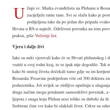
U
župi sv. Marka evanđelista na Plehanu u Bosa
zacijeljele ratne rane. Svi se slažu kako je p
podijeljena tako da po jedan dio pripada svakom
Hrvata u RS-u najteži. Održivost povratka na tom povra
praksu, piše
Večernji list
.
Vjera i dalje živi
Iako su neki vjerovali kako će se Hrvati plehanskog i d
vratiti u svoj rodni kraj, to se ipak nije dogodilo. Tek 
kako bi smiraj života dočekali tamo gdje su im korijen
Bosanske Posavine podrijetlom više od 300 doktora zna
poduzetnika. Još uvijek se stidljivo upuštaju u ulaganj
druge načine mogu potaknuti samoodrživi povratak, a 
ljepota i snaga koju Plehan nosi toliko su duboki da ih
Srebrene čine sve kako bi olakšali život. Crkve su oduv