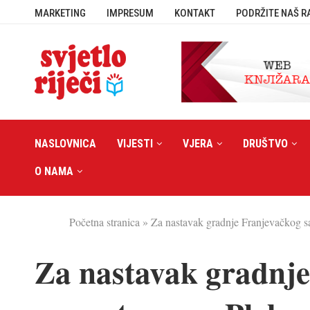
MARKETING
IMPRESUM
KONTAKT
PODRŽITE NAŠ R
NASLOVNICA
VIJESTI
VJERA
DRUŠTVO
O NAMA
Početna stranica
»
Za nastavak gradnje Franjevačkog s
Za nastavak gradnj