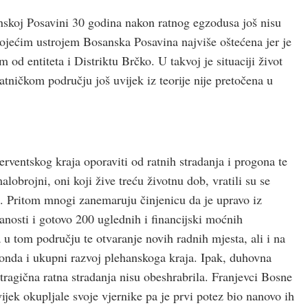
nskoj Posavini 30 godina nakon ratnog egzodusa još nisu
ostojećim ustrojem Bosanska Posavina najviše oštećena jer je
 od entiteta i Distriktu Brčko. U takvoj je situaciji život
tničkom području još uvijek iz teorije nije pretočena u
erventskog kraja oporaviti od ratnih stradanja i progona te
malobrojni, oni koji žive treću životnu dob, vratili su se
i. Pritom mnogi zanemaruju činjenicu da je upravo iz
nosti i gotovo 200 uglednih i financijski moćnih
a u tom području te otvaranje novih radnih mjesta, ali i na
onda i ukupni razvoj plehanskoga kraja. Ipak, duhovna
 tragična ratna stradanja nisu obeshrabrila. Franjevci Bosne
ijek okupljale svoje vjernike pa je prvi potez bio nanovo ih