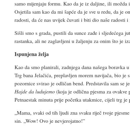
samo mijenjaju formu. Kao da je iz daljine, ili možda iz
Osjetila sam kao da mi šapće da je sve u redu, da je on
radosti, da će nas uvijek čuvati i biti dio naše radosti i
Sišli smo s grada, pustili da sunce zađe i sljedećega j
rastanka, ali ne zaglavljeni u žaljenju za onim što je iz
Ispunjena želja
Kao da smo planirali, zadnjega dana našega boravka u 
Trg bana Jelačića, preplavljen morem navijača, bio je s
pozornice svirao je odličan bend. Predstavila sam se 
Hajde da ludujemo
(koja je odlična pjesma za ovakve 
Petnaestak minuta prije početka utakmice, cijeli trg j
„Mama, svaki od tih ljudi zna svaku riječ tvoje pjesm
sin. „Wow! Ovo je nevjerojatno!”