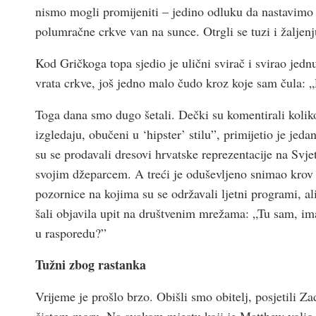
nismo mogli promijeniti – jedino odluku da nastavimo ž
polumračne crkve van na sunce. Otrgli se tuzi i žaljenju
Kod Gričkoga topa sjedio je ulični svirač i svirao jed
vrata crkve, još jedno malo čudo kroz koje sam čula:
Toga dana smo dugo šetali. Dečki su komentirali kolik
izgledaju, obučeni u ‘hipster’ stilu”, primijetio je jed
su se prodavali dresovi hrvatske reprezentacije na Svj
svojim džeparcem. A treći je oduševljeno snimao krov c
pozornice na kojima su se održavali ljetni programi, al
šali objavila upit na društvenim mrežama: „Tu sam, im
u rasporedu?”
Tužni zbog rastanka
Vrijeme je prošlo brzo. Obišli smo obitelj, posjetili Zada
čistom moru. Na svakom mjestu koji je Matthew volio z