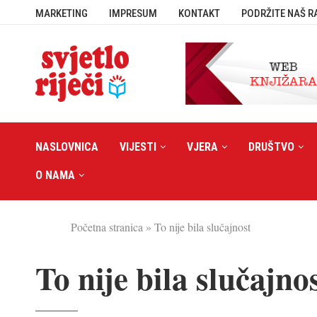
MARKETING
IMPRESUM
KONTAKT
PODRŽITE NAŠ R
NASLOVNICA
VIJESTI
VJERA
DRUŠTVO
O NAMA
Početna stranica
»
To nije bila slučajnost
To nije bila slučajno