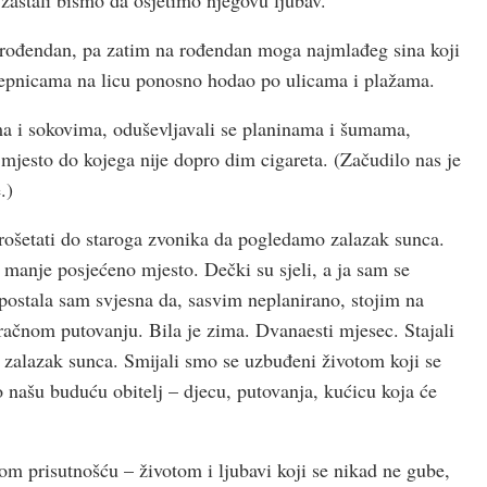
 rođendan, pa zatim na rođendan moga najmlađeg sina koji
aljepnicama na licu ponosno hodao po ulicama i plažama.
ama i sokovima, oduševljavali se planinama i šumama,
 mjesto do kojega nije dopro dim cigareta. (Začudilo nas je
.)
ošetati do staroga zvonika da pogledamo zalazak sunca.
 manje posjećeno mjesto. Dečki su sjeli, a ja sam se
 postala sam svjesna da, sasvim neplanirano, stojim na
račnom putovanju. Bila je zima. Dvanaesti mjesec. Stajali
i zalazak sunca. Smijali smo se uzbuđeni životom koji se
 našu buduću obitelj – djecu, putovanja, kućicu koja će
jom prisutnošću – životom i ljubavi koji se nikad ne gube,