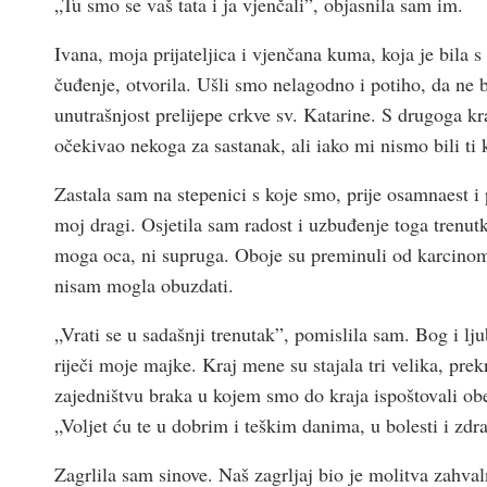
„Tu smo se vaš tata i ja vjenčali”, objasnila sam im.
Ivana, moja prijateljica i vjenčana kuma, koja je bila s
čuđenje, otvorila. Ušli smo nelagodno i potiho, da ne 
unutrašnjost prelijepe crkve sv. Katarine. S drugoga kra
očekivao nekoga za sastanak, ali iako mi nismo bili ti 
Zastala sam na stepenici s koje smo, prije osamnaest i 
moj dragi. Osjetila sam radost i uzbuđenje toga trenu
moga oca, ni supruga. Oboje su preminuli od karcinoma
nisam mogla obuzdati.
„Vrati se u sadašnji trenutak”, pomislila sam. Bog i lj
riječi moje majke. Kraj mene su stajala tri velika, pre
zajedništvu braka u kojem smo do kraja ispoštovali o
„Voljet ću te u dobrim i teškim danima, u bolesti i zdra
Zagrlila sam sinove. Naš zagrljaj bio je molitva zahval