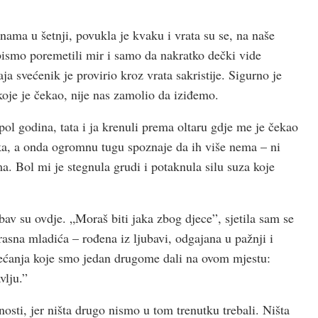
 nama u šetnji, povukla je kvaku i vrata su se, na naše
bismo poremetili mir i samo da nakratko dečki vide
ja svećenik je provirio kroz vrata sakristije. Sigurno je
koje je čekao, nije nas zamolio da iziđemo.
pol godina, tata i ja krenuli prema oltaru gdje me je čekao
tka, a onda ogromnu tugu spoznaje da ih više nema – ni
. Bol mi je stegnula grudi i potaknula silu suza koje
ubav su ovdje. „Moraš biti jaka zbog djece”, sjetila sam se
krasna mladića – rođena iz ljubavi, odgajana u pažnji i
bećanja koje smo jedan drugome dali na ovom mjestu:
vlju.”
nosti, jer ništa drugo nismo u tom trenutku trebali. Ništa