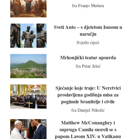
fra Franjo Mušura
Sveti Anto – s djetetom Isusom u
naručju
Svjetlo riječi
Mrkonjićki teatar apsurda
fra Petar Jeleč
Sjećanje koje traje: U Neretvici
proslavljena godišnja misa za
poginule branitelje i civile
fra Danijel Nikolić
Matthew McConaughey i
supruga Camila susreli se s
papom Lavom XIV. u Vatikanu