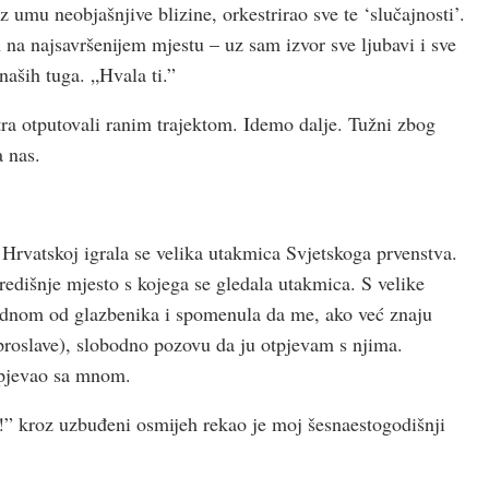
 umu neobjašnjive blizine, orkestrirao sve te ‘slučajnosti’.
 na najsavršenijem mjestu – uz sam izvor sve ljubavi i sve
 naših tuga. „Hvala ti.”
utra otputovali ranim trajektom. Idemo dalje. Tužni zbog
a nas.
Hrvatskoj igrala se velika utakmica Svjetskoga prvenstva.
redišnje mjesto s kojega se gledala utakmica. S velike
jednom od glazbenika i spomenula da me, ako već znaju
proslave), slobodno pozovu da ju otpjevam s njima.
e pjevao sa mnom.
e!” kroz uzbuđeni osmijeh rekao je moj šesnaestogodišnji