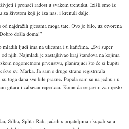
ivjeti i pronaći radost u svakom trenutku. Izišli smo iz
 za životom koji je iza nas, i krenuli dalje.
nu od najdražih pjesama moga tate. Ovo je bilo, uz otvorena
 „Dobro došla doma!”
o mladih ljudi ima na ulicama i u kafićima. „Svi super
an od njih. Najmlađi je zastajkivao kraj štandova na kojima
etskom nogometnom prvenstvu, planirajući što će si kupiti
rkve sv. Marka. Ja sam s druge strane registrirala
i su toga dana sve bile prazne. Popela sam se na jednu i u
am gitaru i zabavan repertoar. Kome da se javim za mjesto
r, Silbu, Split i Rab, jedrili s prijateljima i kupali se u
astali bismo da osjetimo njegovu ljubav.