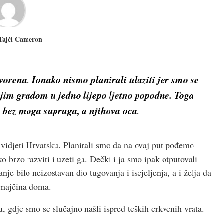
 Tajči Cameron
tvorena. Ionako nismo planirali ulaziti jer smo se
njim gradom u jedno lijepo ljetno popodne. Toga
ut bez moga supruga, a njihova oca.
 vidjeti Hrvatsku. Planirali smo da na ovaj put pođemo
ko brzo razviti i uzeti ga. Dečki i ja smo ipak otputovali
je bilo neizostavan dio tugovanja i iscjeljenja, a i želja da
 majčina doma.
, gdje smo se slučajno našli ispred teških crkvenih vrata.