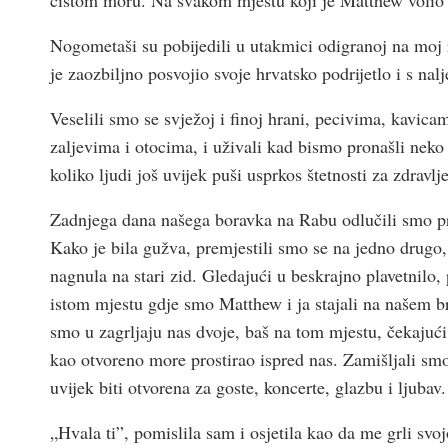
Nogometaši su pobijedili u utakmici odigranoj na moj
je zaozbiljno posvojio svoje hrvatsko podrijetlo i s n
Veselili smo se svježoj i finoj hrani, pecivima, kavic
zaljevima i otocima, i uživali kad bismo pronašli neko
koliko ljudi još uvijek puši usprkos štetnosti za zdravlje
Zadnjega dana našega boravka na Rabu odlučili smo pr
Kako je bila gužva, premjestili smo se na jedno drugo,
nagnula na stari zid. Gledajući u beskrajno plavetnilo,
istom mjestu gdje smo Matthew i ja stajali na našem b
smo u zagrljaju nas dvoje, baš na tom mjestu, čekajuć
kao otvoreno more prostirao ispred nas. Zamišljali smo
uvijek biti otvorena za goste, koncerte, glazbu i ljubav.
„Hvala ti”, pomislila sam i osjetila kao da me grli svo