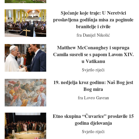
Sjećanje koje traje: U Neretvici
proslavljena godišnja misa za poginule
branitelje i civile
fra Danijel Nikolić
Matthew McConaughey i supruga
Camila susreli se s papom Lavom XIV.
u Vatikanu
Svjetlo riječi
19. nedjelja kroz godinu: Naš Bog jest
Bog mira
fra Lovro Gavran
Etno skupina “Čuvarice” proslavile 15
godina djelovanja
Svjetlo riječi