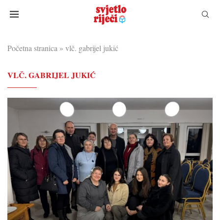
Početna stranica
»
vlč. gabrijel jukić
VLČ. GABRIJEL JUKIĆ