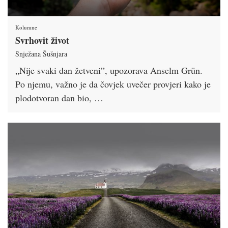
Kolumne
Svrhovit život
Snježana Šušnjara
„Nije svaki dan žetveni”, upozorava Anselm Grün.
Po njemu, važno je da čovjek uvečer provjeri kako je
plodotvoran dan bio, …