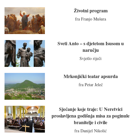
Životni program
fra Franjo Mušura
Sveti Anto – s djetetom Isusom u
naručju
Svjetlo riječi
Mrkonjićki teatar apsurda
fra Petar Jeleč
Sjećanje koje traje: U Neretvici
proslavljena godišnja misa za poginule
branitelje i civile
fra Danijel Nikolić