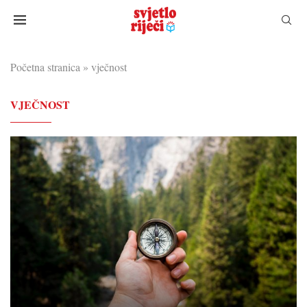
Početna stranica
»
vječnost
VJEČNOST