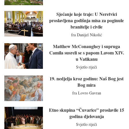
Sjećanje koje traje: U Neretvici
proslavljena godišnja misa za poginule
branitelje i civile
fra Danijel Nikolić
Matthew McConaughey i supruga
Camila susreli se s papom Lavom XIV.
u Vatikanu
Svjetlo riječi
19. nedjelja kroz godinu: Naš Bog jest
Bog mira
fra Lovro Gavran
Etno skupina “Čuvarice” proslavile 15
godina djelovanja
Svjetlo riječi