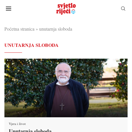
Početna stranica
»
unutarnja sloboda
UNUTARNJA SLOBODA
Vjera i život
Unutarnja sloboda