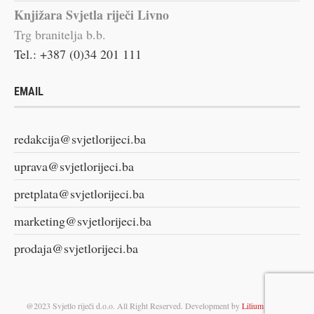
Knjižara Svjetla riječi Livno
Trg branitelja b.b.
Tel.: +387 (0)34 201 111
EMAIL
redakcija@svjetlorijeci.ba
uprava@svjetlorijeci.ba
pretplata@svjetlorijeci.ba
marketing@svjetlorijeci.ba
prodaja@svjetlorijeci.ba
@2023 Svjetlo riječi d.o.o. All Right Reserved. Development by
Lilium Digital