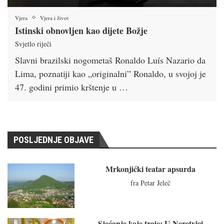
Vjera
Vjera i život
Istinski obnovljen kao dijete Božje
Svjetlo riječi
Slavni brazilski nogometaš Ronaldo Luís Nazario da
Lima, poznatiji kao „originalni” Ronaldo, u svojoj je
47. godini primio krštenje u …
POSLJEDNJE OBJAVE
Mrkonjićki teatar apsurda
fra Petar Jeleč
Sjećanje koje traje: U Neretvici