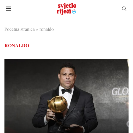
Početna stranica
»
ronaldo
RONALDO