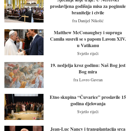
proslavljena godišnja misa za poginule
branitelje i civile
fra Danijel Nikolić
Matthew McConaughey i supruga
Camila susreli se s papom Lavom XIV.
u Vatikanu
Svjetlo riječi
19. nedjelja kroz godinu: Naš Bog jest
Bog mira
fra Lovro Gavran
Etno skupina “Čuvarice” proslavile 15
godina djelovanja
Svjetlo riječi
Jean-Luc Nancy i transplantacija srca