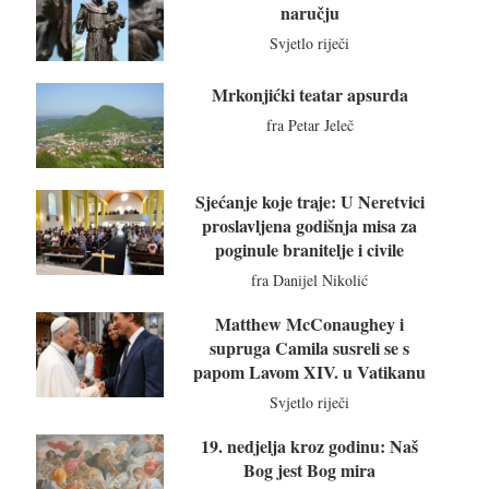
naručju
Svjetlo riječi
Mrkonjićki teatar apsurda
fra Petar Jeleč
Sjećanje koje traje: U Neretvici
proslavljena godišnja misa za
poginule branitelje i civile
fra Danijel Nikolić
Matthew McConaughey i
supruga Camila susreli se s
papom Lavom XIV. u Vatikanu
Svjetlo riječi
19. nedjelja kroz godinu: Naš
Bog jest Bog mira