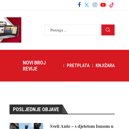
NOVI BROJ
PRETPLATA
KNJIŽARA
REVIJE
POSLJEDNJE OBJAVE
Sveti Anto – s djetetom Isusom u