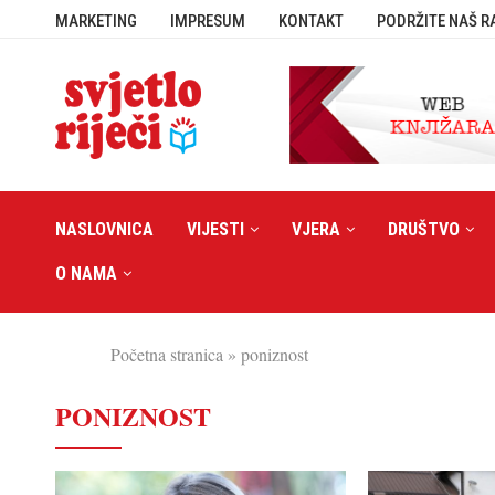
MARKETING
IMPRESUM
KONTAKT
PODRŽITE NAŠ R
NASLOVNICA
VIJESTI
VJERA
DRUŠTVO
O NAMA
Početna stranica
»
poniznost
PONIZNOST