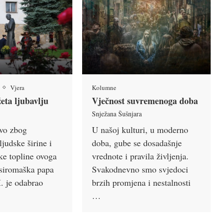
Vjera
Kolumne
eta ljubavlju
Vječnost suvremenoga doba
Snježana Šušnjara
avo zbog
U našoj kulturi, u moderno
judske širine i
doba, gube se dosadašnje
ke topline ovoga
vrednote i pravila življenja.
 siromaška papa
Svakodnevno smo svjedoci
I. je odabrao
brzih promjena i nestalnosti
…