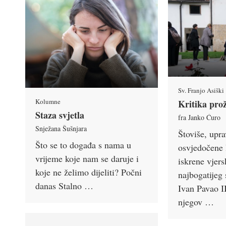
Sv. Franjo Asiški
Kolumne
Kritika prož
Staza svjetla
fra Janko Ćuro
Snježana Šušnjara
Štoviše, upr
Što se to događa s nama u
osvjedočene l
vrijeme koje nam se daruje i
iskrene vjers
koje ne želimo dijeliti? Počni
najbogatijeg
danas Stalno …
Ivan Pavao I
njegov …