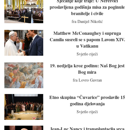
Sjećanje koje traje: U Neretvici
proslavljena godišnja misa za poginule
branitelje i civile
fra Danijel Nikolić
Matthew McConaughey i supruga
Camila susreli se s papom Lavom XIV.
u Vatikanu
Svjetlo riječi
19. nedjelja kroz godinu: Naš Bog jest
Bog mira
fra Lovro Gavran
Etno skupina “Čuvarice” proslavile 15
godina djelovanja
Svjetlo riječi
Jean-Luc Nancy i transplantacija srca